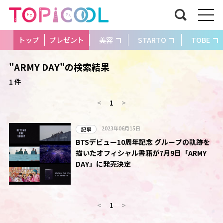
トップ
プレゼント
美容
STARTO
TOBE
"ARMY DAY"の検索結果
1 件
<
1
>
2023年06月15日
記事
BTSデビュー10周年記念 グループの軌跡を
描いたオフィシャル書籍が7月9日「ARMY
DAY」に発売決定
<
1
>