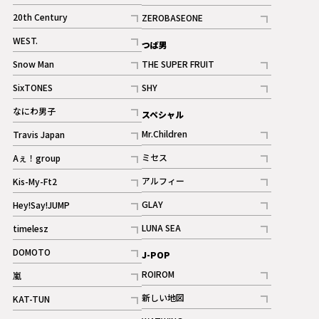
ギャラリー
記事
記事
20th Century
ZEROBASEONE
ギャラリー
記事
記事
WEST.
つば男
記事
Snow Man
THE SUPER FRUIT
記事
記事
SixTONES
SHY
ギャラリー
ギャラリー
記事
記事
なにわ男子
スペシャル
ギャラリー
記事
Mr.Children
Travis Japan
記事
記事
ミセス
Aぇ！group
記事
記事
アルフィー
Kis-My-Ft2
記事
記事
GLAY
Hey!Say!JUMP
ギャラリー
記事
記事
LUNA SEA
timelesz
記事
記事
DOMOTO
J-POP
記事
ROIROM
嵐
記事
記事
新しい地図
KAT-TUN
記事
記事