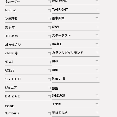
WATWING
ふぉ～ゆ～
記事
記事
TAGRIGHT
A.B.C-Z
記事
記事
吉本興業
少年忍者
ギャラリー
記事
記事
OWV
美 少年
記事
記事
スターダスト
HiHi Jets
ギャラリー
記事
記事
Da-iCE
Lil かんさい
記事
記事
カラフルダイヤモンド
7 MEN 侍
記事
記事
BMK
NEWS
記事
記事
BBM
ACEes
ギャラリー
記事
記事
Maison B
KEY TO LIT
ギャラリー
記事
記事
ジュニア
歌謡
ギャラリー
記事
SHiZUKU
Ｂ＆ＺＡＩ
記事
記事
モナキ
TOBE
記事
華ＭＥＮ組
Number_i