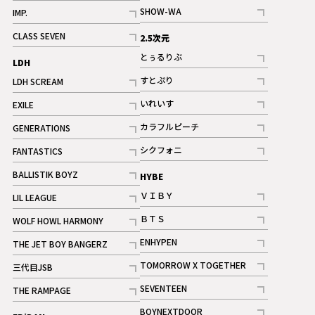
記事
記事
SHOW-WA
IMP.
記事
記事
CLASS SEVEN
2.5次元
記事
とぅるりぶ
LDH
記事
すとぷり
LDH SCREAM
記事
記事
いれいす
EXILE
ギャラリー
記事
記事
カラフルピーチ
GENERATIONS
ギャラリー
記事
記事
シクフォニ
FANTASTICS
記事
記事
BALLISTIK BOYZ
HYBE
記事
ＶＩＢＹ
LIL LEAGUE
記事
記事
ＢＴＳ
WOLF HOWL HARMONY
記事
記事
ENHYPEN
THE JET BOY BANGERZ
記事
記事
TOMORROW X TOGETHER
三代目JSB
記事
記事
SEVENTEEN
THE RAMPAGE
ギャラリー
記事
記事
BOYNEXTDOOR