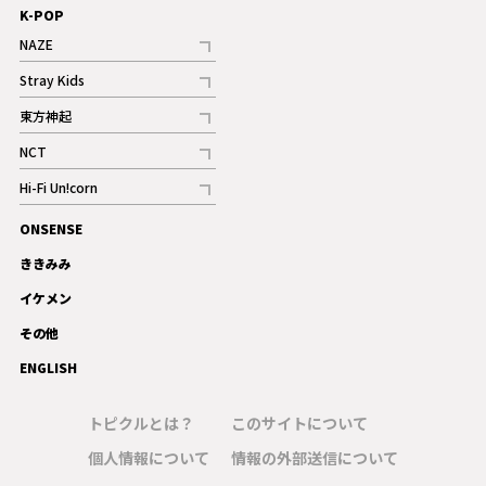
K-POP
NAZE
記事
Stray Kids
記事
東方神起
記事
NCT
記事
Hi-Fi Un!corn
記事
ONSENSE
ギャラリー
ききみみ
イケメン
その他
ENGLISH
トピクルとは？
このサイトについて
個人情報について
情報の外部送信について