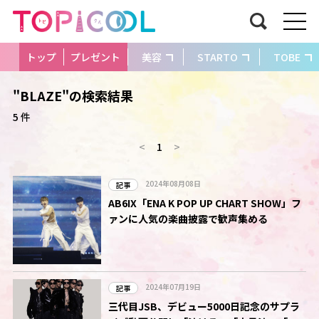
トップ
プレゼント
美容
STARTO
TOBE
"BLAZE"の検索結果
5 件
<
1
>
2024年08月08日
記事
AB6IX「ENA K POP UP CHART SHOW」フ
ァンに人気の楽曲披露で歓声集める
2024年07月19日
記事
三代目JSB、デビュー5000日記念のサプラ