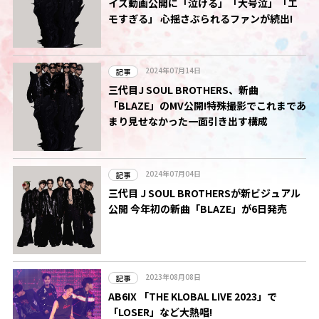
イズ動画公開に「泣ける」「大号泣」「エ
モすぎる」 心揺さぶられるファンが続出!
2024年07月14日
記事
三代目J SOUL BROTHERS、新曲
「BLAZE」のMV公開!特殊撮影でこれまであ
まり見せなかった一面引き出す構成
2024年07月04日
記事
三代目 J SOUL BROTHERSが新ビジュアル
公開 今年初の新曲「BLAZE」が6日発売
2023年08月08日
記事
AB6IX 「THE KLOBAL LIVE 2023」で
「LOSER」など大熱唱!