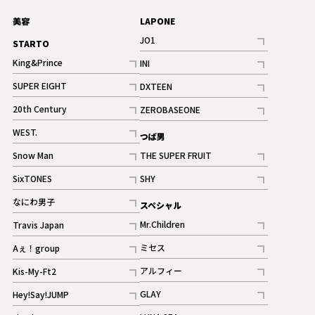
美容
LAPONE
JO1
STARTO
記事
King&Prince
INI
ギャラリー
記事
記事
SUPER EIGHT
DXTEEN
ギャラリー
記事
記事
20th Century
ZEROBASEONE
ギャラリー
記事
記事
WEST.
つば男
記事
Snow Man
THE SUPER FRUIT
記事
記事
SixTONES
SHY
ギャラリー
ギャラリー
記事
記事
なにわ男子
スペシャル
ギャラリー
記事
Mr.Children
Travis Japan
記事
記事
ミセス
Aぇ！group
記事
記事
アルフィー
Kis-My-Ft2
記事
記事
GLAY
Hey!Say!JUMP
ギャラリー
記事
記事