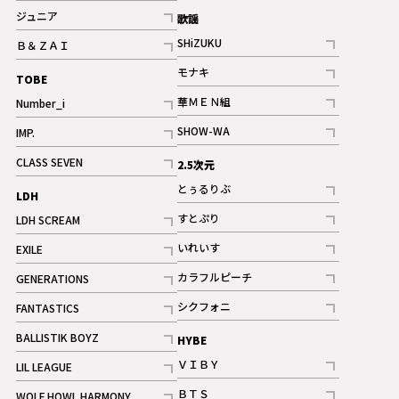
記事
記事
ジュニア
歌謡
ギャラリー
記事
SHiZUKU
Ｂ＆ＺＡＩ
記事
記事
モナキ
TOBE
記事
華ＭＥＮ組
Number_i
記事
記事
SHOW-WA
IMP.
記事
記事
CLASS SEVEN
2.5次元
記事
とぅるりぶ
LDH
記事
すとぷり
LDH SCREAM
記事
記事
いれいす
EXILE
ギャラリー
記事
記事
カラフルピーチ
GENERATIONS
ギャラリー
記事
記事
シクフォニ
FANTASTICS
記事
記事
BALLISTIK BOYZ
HYBE
記事
ＶＩＢＹ
LIL LEAGUE
記事
記事
ＢＴＳ
WOLF HOWL HARMONY