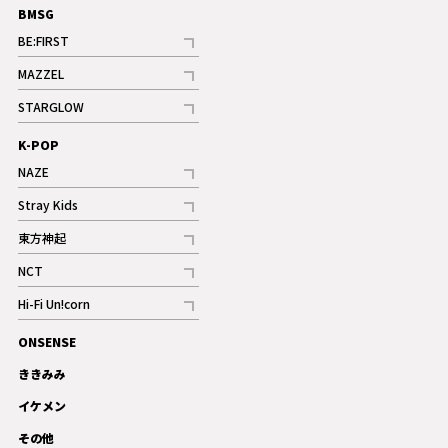
BMSG
BE:FIRST
記事
MAZZEL
ギャラリー
記事
STARGLOW
ギャラリー
記事
K-POP
NAZE
記事
Stray Kids
記事
東方神起
記事
NCT
記事
Hi-Fi Un!corn
記事
ONSENSE
ギャラリー
ききみみ
イケメン
その他