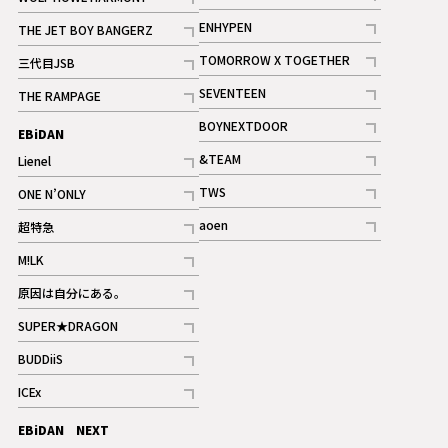
記事
記事
ENHYPEN
THE JET BOY BANGERZ
記事
記事
TOMORROW X TOGETHER
三代目JSB
記事
記事
SEVENTEEN
THE RAMPAGE
ギャラリー
記事
記事
BOYNEXTDOOR
EBiDAN
ギャラリー
記事
&TEAM
Lienel
記事
記事
TWS
ONE N’ONLY
ギャラリー
記事
記事
aoen
超特急
記事
記事
M!LK
ギャラリー
記事
原因は自分にある。
記事
SUPER★DRAGON
記事
BUDDiiS
記事
ICEx
記事
EBiDAN NEXT