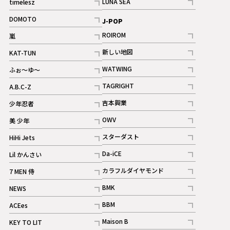
LUNA SEA
timelesz
記事
記事
DOMOTO
J-POP
記事
ROIROM
嵐
記事
記事
新しい地図
KAT-TUN
記事
記事
WATWING
ふぉ～ゆ～
記事
記事
TAGRIGHT
A.B.C-Z
記事
記事
吉本興業
少年忍者
ギャラリー
記事
記事
OWV
美 少年
記事
記事
スターダスト
HiHi Jets
ギャラリー
記事
記事
Da-iCE
Lil かんさい
記事
記事
カラフルダイヤモンド
7 MEN 侍
記事
記事
BMK
NEWS
記事
記事
BBM
ACEes
ギャラリー
記事
記事
Maison B
KEY TO LIT
ギャラリー