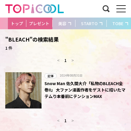
トップ
プレゼント
美容
STARTO
TOBE
"BLEACH"の検索結果
1 件
<
1
>
2024年08月31日
記事
Snow Man 佐久間大介「私物のBLEACH全
巻!!」 大ファン漫画作者をゲストに招いたマ
テムり本番前にテンションMAX
<
1
>