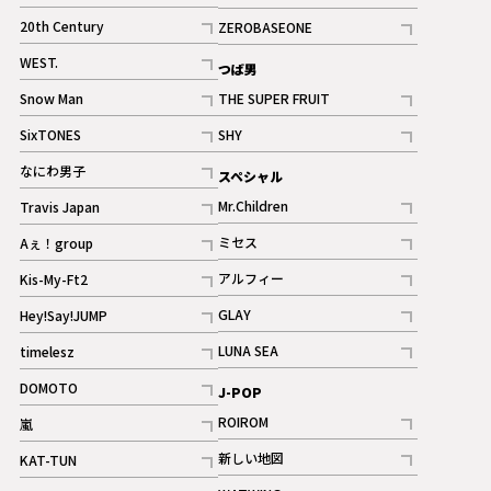
ギャラリー
記事
記事
20th Century
ZEROBASEONE
ギャラリー
記事
記事
WEST.
つば男
記事
Snow Man
THE SUPER FRUIT
記事
記事
SixTONES
SHY
ギャラリー
ギャラリー
記事
記事
なにわ男子
スペシャル
ギャラリー
記事
Mr.Children
Travis Japan
記事
記事
ミセス
Aぇ！group
記事
記事
アルフィー
Kis-My-Ft2
記事
記事
GLAY
Hey!Say!JUMP
ギャラリー
記事
記事
LUNA SEA
timelesz
記事
記事
DOMOTO
J-POP
記事
ROIROM
嵐
記事
記事
新しい地図
KAT-TUN
記事
記事