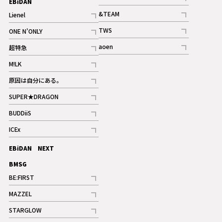
EBiDAN
ギャラリー
記事
&TEAM
Lienel
記事
記事
TWS
ONE N’ONLY
ギャラリー
記事
記事
aoen
超特急
記事
記事
M!LK
ギャラリー
記事
原因は自分にある。
記事
SUPER★DRAGON
記事
BUDDiiS
記事
ICEx
記事
EBiDAN NEXT
BMSG
BE:FIRST
記事
MAZZEL
ギャラリー
記事
STARGLOW
ギャラリー
記事