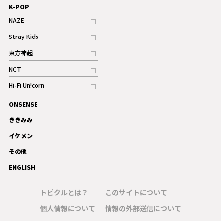
K-POP
NAZE
記事
Stray Kids
記事
東方神起
記事
NCT
記事
Hi-Fi Un!corn
記事
ONSENSE
ギャラリー
ききみみ
イケメン
その他
ENGLISH
トピクルとは？
このサイトについて
個人情報について
情報の外部送信について