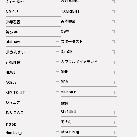
WATWING
ふぉ～ゆ～
記事
記事
TAGRIGHT
A.B.C-Z
記事
記事
吉本興業
少年忍者
ギャラリー
記事
記事
OWV
美 少年
記事
記事
スターダスト
HiHi Jets
ギャラリー
記事
記事
Da-iCE
Lil かんさい
記事
記事
カラフルダイヤモンド
7 MEN 侍
記事
記事
BMK
NEWS
記事
記事
BBM
ACEes
ギャラリー
記事
記事
Maison B
KEY TO LIT
ギャラリー
記事
記事
ジュニア
歌謡
ギャラリー
記事
SHiZUKU
Ｂ＆ＺＡＩ
記事
記事
モナキ
TOBE
記事
華ＭＥＮ組
Number_i