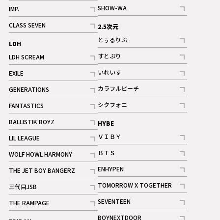
記事
記事
SHOW-WA
IMP.
記事
記事
CLASS SEVEN
2.5次元
記事
とぅるりぶ
LDH
記事
すとぷり
LDH SCREAM
記事
記事
いれいす
EXILE
ギャラリー
記事
記事
カラフルピーチ
GENERATIONS
ギャラリー
記事
記事
シクフォニ
FANTASTICS
記事
記事
BALLISTIK BOYZ
HYBE
記事
ＶＩＢＹ
LIL LEAGUE
記事
記事
ＢＴＳ
WOLF HOWL HARMONY
記事
記事
ENHYPEN
THE JET BOY BANGERZ
記事
記事
TOMORROW X TOGETHER
三代目JSB
記事
記事
SEVENTEEN
THE RAMPAGE
ギャラリー
記事
記事
BOYNEXTDOOR