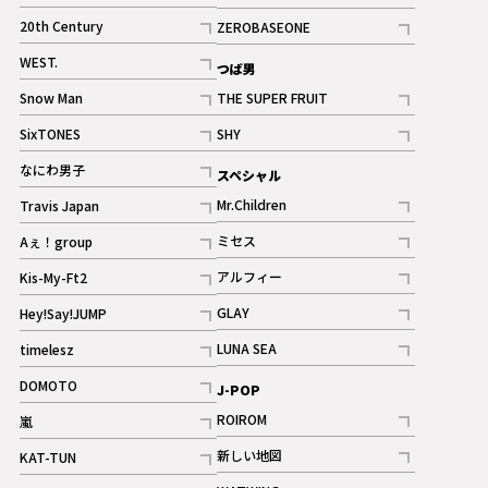
ギャラリー
記事
記事
20th Century
ZEROBASEONE
ギャラリー
記事
記事
WEST.
つば男
記事
Snow Man
THE SUPER FRUIT
記事
記事
SixTONES
SHY
ギャラリー
ギャラリー
記事
記事
なにわ男子
スペシャル
ギャラリー
記事
Mr.Children
Travis Japan
記事
記事
ミセス
Aぇ！group
記事
記事
アルフィー
Kis-My-Ft2
記事
記事
GLAY
Hey!Say!JUMP
ギャラリー
記事
記事
LUNA SEA
timelesz
記事
記事
DOMOTO
J-POP
記事
ROIROM
嵐
記事
記事
新しい地図
KAT-TUN
記事
記事