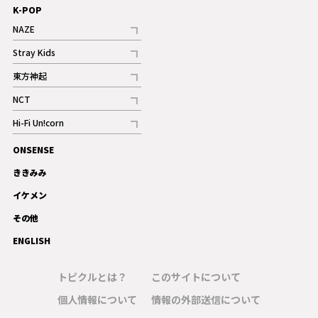
K-POP
NAZE
記事
Stray Kids
記事
東方神起
記事
NCT
記事
Hi-Fi Un!corn
記事
ONSENSE
ギャラリー
ききみみ
イケメン
その他
ENGLISH
トピクルとは？
このサイトについて
個人情報について
情報の外部送信について