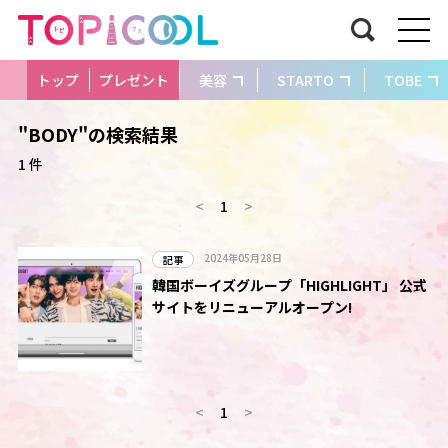
トップ
プレゼント
美容
STARTO
TOBE
"BODY"の検索結果
1 件
<
1
>
2024年05月28日
記事
韓国ボーイズグループ「HIGHLIGHT」 公式
サイトをリニューアルオープン!
<
1
>