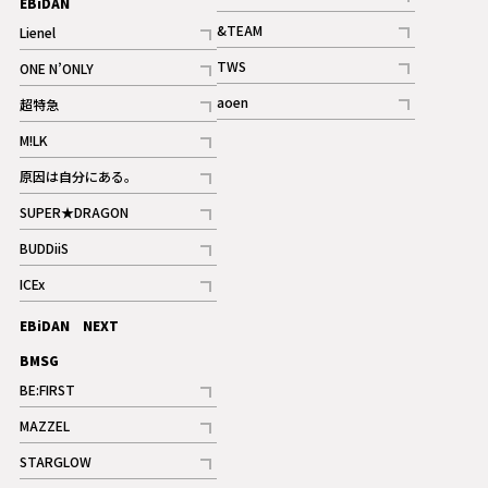
EBiDAN
ギャラリー
記事
&TEAM
Lienel
記事
記事
TWS
ONE N’ONLY
ギャラリー
記事
記事
aoen
超特急
記事
記事
M!LK
ギャラリー
記事
原因は自分にある。
記事
SUPER★DRAGON
記事
BUDDiiS
記事
ICEx
記事
EBiDAN NEXT
BMSG
BE:FIRST
記事
MAZZEL
ギャラリー
記事
STARGLOW
ギャラリー
記事