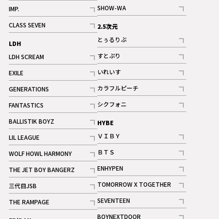
記事
記事
SHOW-WA
IMP.
記事
記事
CLASS SEVEN
2.5次元
記事
とぅるりぶ
LDH
記事
すとぷり
LDH SCREAM
記事
記事
いれいす
EXILE
ギャラリー
記事
記事
カラフルピーチ
GENERATIONS
ギャラリー
記事
記事
シクフォニ
FANTASTICS
記事
記事
BALLISTIK BOYZ
HYBE
記事
ＶＩＢＹ
LIL LEAGUE
記事
記事
ＢＴＳ
WOLF HOWL HARMONY
記事
記事
ENHYPEN
THE JET BOY BANGERZ
記事
記事
TOMORROW X TOGETHER
三代目JSB
記事
記事
SEVENTEEN
THE RAMPAGE
ギャラリー
記事
記事
BOYNEXTDOOR