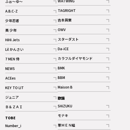
WATWING
ふぉ～ゆ～
記事
記事
TAGRIGHT
A.B.C-Z
記事
記事
吉本興業
少年忍者
ギャラリー
記事
記事
OWV
美 少年
記事
記事
スターダスト
HiHi Jets
ギャラリー
記事
記事
Da-iCE
Lil かんさい
記事
記事
カラフルダイヤモンド
7 MEN 侍
記事
記事
BMK
NEWS
記事
記事
BBM
ACEes
ギャラリー
記事
記事
Maison B
KEY TO LIT
ギャラリー
記事
記事
ジュニア
歌謡
ギャラリー
記事
SHiZUKU
Ｂ＆ＺＡＩ
記事
記事
モナキ
TOBE
記事
華ＭＥＮ組
Number_i