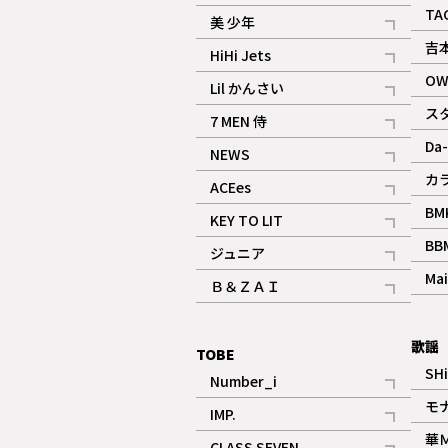
ギャラリー
記事
TA
美 少年
記事
吉
HiHi Jets
記事
OW
Lil かんさい
記事
ス
7 MEN 侍
記事
Da-
NEWS
記事
カ
ACEes
記事
BM
KEY TO LIT
記事
BB
ジュニア
記事
Mai
Ｂ＆ＺＡＩ
記事
歌謡
TOBE
SH
Number_i
記事
モ
IMP.
記事
華
CLASS SEVEN