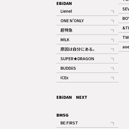
EBiDAN
SE
Lienel
記事
BO
ONE N’ONLY
記事
&T
超特急
記事
TW
M!LK
ギャラリー
記事
ao
原因は自分にある。
記事
SUPER★DRAGON
記事
BUDDiiS
記事
ICEx
記事
EBiDAN NEXT
BMSG
BE:FIRST