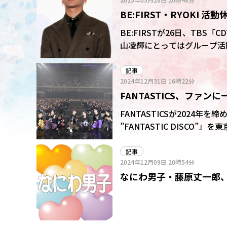
BE:FIRST・RYOKI
「待ってる」
BE:FIRSTが26日、TBS「
山凌輝にとってはグループ活
記事
2024年12月31日
16時22分
FANTASTICS、ファ
ド楽曲「TOP OF THE 
FANTASTICSが2024年を締
”FANTASTIC DISCO”」を東京
「SUPER DUPER DISCO
て会場のスクリーンにミュー
記事
2024年12月09日
20時54分
ダーガヴ」の主題歌「Got B
なにわ男子・藤原丈一郎、
ラハラした」