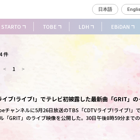
日本語
Engli
STARTO
TOBE
LDH
EBiDAN
4 件
<
1
>
TVライブ!ライブ!」でテレビ初披露した最新曲「GRIT」の
の期間限定
uTubeチャンネルに5月26日放送のTBS「CDTVライブ!ライブ!」
「GRIT」のライブ映像を公開した。30日午後8時59分まで