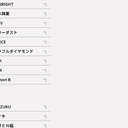
記事
GRIGHT
記事
本興業
記事
V
記事
ターダスト
ギャラリー
記事
iCE
記事
ラフルダイヤモンド
記事
K
記事
M
ギャラリー
記事
son B
ギャラリー
記事
ギャラリー
iZUKU
記事
ナキ
記事
ＭＥＮ組