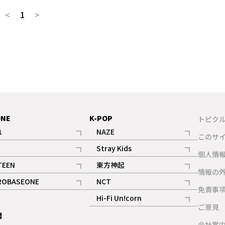
<
1
>
ONE
K-POP
トピク
1
NAZE
このサ
記事
記事
Stray Kids
ギャラリー
個人情
記事
記事
TEEN
東方神起
ギャラリー
情報の
記事
記事
ROBASEONE
NCT
ギャラリー
免責事
記事
記事
Hi-Fi Un!corn
ご意見
記事
男
ギャラリー
会社案