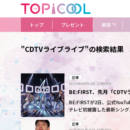
トップ
プレゼント
美容
"CDTVライブライブ"の検索結果
記事
2025年06月02日
21時00分
BE:FIRST、先月「CD
イブ映像公開!30日まで
BE:FIRSTが2日、公式Yo
テレビ初披露した最新シングル
間限定。
記事
2025年05月26日
20時48分