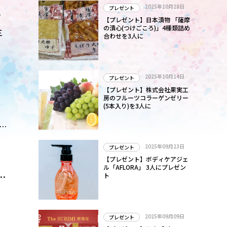
2025年10月28日
プレゼント
【プレゼント】日本漬物 「薩摩
の漬心(つけごころ)」4種類詰め
三
合わせを3人に
2025年10月14日
プレゼント
【プレゼント】株式会社果実工
ー
房のフルーツコラーゲンゼリー
(5本入り)を3人に
し
2025年09月23日
プレゼント
イ
【プレゼント】ボディケアジェ
ル「AFLORA」 3人にプレゼン
ハ
ト
2025年09月09日
プレゼント