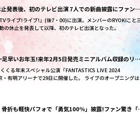
 活動休止発表後、初のテレビ出演 7人での新曲披露にファン
CDTVライブ!ライブ!」(後7・00)に出演。メンバーのRYOKIこと
動の休止を発表して以降、初のテレビ出演となった。
ンに一足早いお年玉!来年2月5日発売ミニアルバム収録のリ
GAME」を初披露
めくくる年末スペシャル公演「FANTASTICS LIVE 2024
・有明アリーナで29日に開催した。 ライブのオープニングは
」からスタート。「Play Back」「PANORAMA JET」と続き、そ
ジックビデオの冒頭シーンが流れると、テレビ朝日系「仮面ラ
oost?」を披露した。
骨折も軽快パフォで「勇気100%」披露!ファン驚き「