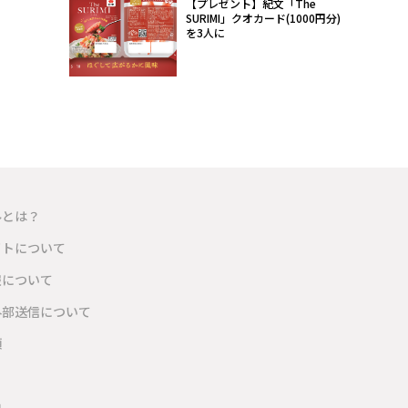
【プレゼント】紀文「The
SURIMI」クオカード(1000円分)
を3人に
ルとは？
イトについて
報について
外部送信について
項
内