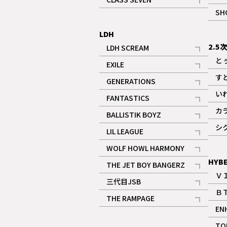
記事
SH
LDH
2.5
LDH SCREAM
記事
と
EXILE
記事
す
GENERATIONS
記事
い
FANTASTICS
記事
カ
BALLISTIK BOYZ
記事
シ
LIL LEAGUE
記事
WOLF HOWL HARMONY
記事
HYB
THE JET BOY BANGERZ
Ｖ
記事
三代目JSB
Ｂ
記事
THE RAMPAGE
EN
記事
ギャラリー
TO