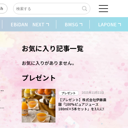
sh
EBiDAN NEXT
BMSG
LAPONE
お気に入り記事一覧
お気に入りがありません。
プレゼント
ラ
2025年11月11日
プレゼント
で
【プレゼント】株式会社伊藤農
園「100%ピュアジュース
の期
180ml×5本セット」を3人に!