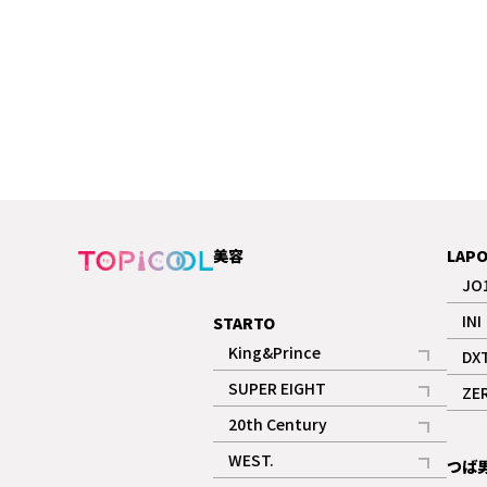
美容
LAP
JO
INI
STARTO
King&Prince
DX
記事
SUPER EIGHT
ZE
記事
20th Century
記事
WEST.
つば
記事