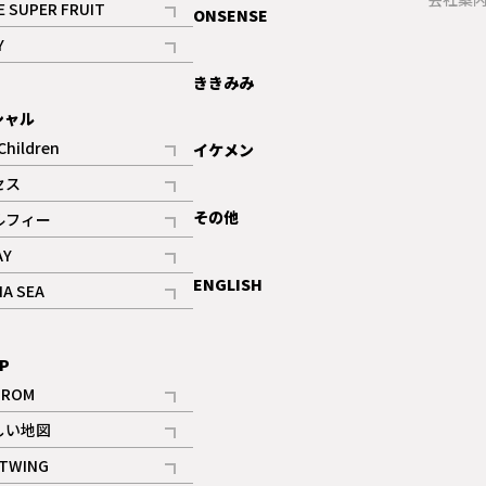
E SUPER FRUIT
ONSENSE
記事
Y
ギャラリー
記事
ききみみ
シャル
Children
イケメン
記事
セス
記事
その他
ルフィー
記事
AY
記事
ENGLISH
NA SEA
記事
P
IROM
記事
しい地図
記事
TWING