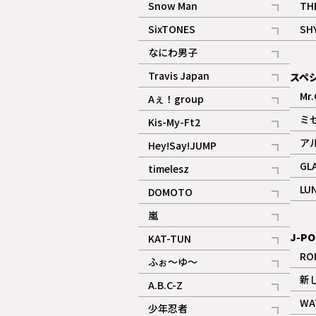
Snow Man
TH
記事
SixTONES
SH
ギャラリー
記事
なにわ男子
ギャラリー
記事
Travis Japan
スペ
記事
Mr.
Aぇ！group
記事
ミ
Kis-My-Ft2
記事
ア
Hey!Say!JUMP
ギャラリー
記事
GL
timelesz
記事
LU
DOMOTO
記事
嵐
記事
J-PO
KAT-TUN
記事
RO
ふぉ～ゆ～
記事
新
A.B.C-Z
記事
WA
少年忍者