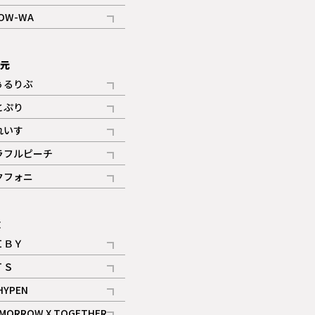
記事
OW-WA
記事
次元
ぅるりぶ
記事
とぷり
記事
れいす
ギャラリー
記事
ラフルピーチ
ギャラリー
記事
クフォニ
記事
E
ＩＢＹ
記事
ＴＳ
記事
HYPEN
記事
MORROW X TOGETHER