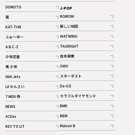
記事
記事
DOMOTO
J-POP
記事
ROIROM
嵐
記事
記事
新しい地図
KAT-TUN
記事
記事
WATWING
ふぉ～ゆ～
記事
記事
TAGRIGHT
A.B.C-Z
記事
記事
吉本興業
少年忍者
ギャラリー
記事
記事
OWV
美 少年
記事
記事
スターダスト
HiHi Jets
ギャラリー
記事
記事
Da-iCE
Lil かんさい
記事
記事
カラフルダイヤモンド
7 MEN 侍
記事
記事
BMK
NEWS
記事
記事
BBM
ACEes
ギャラリー
記事
記事
Maison B
KEY TO LIT
ギャラリー
記事
記事