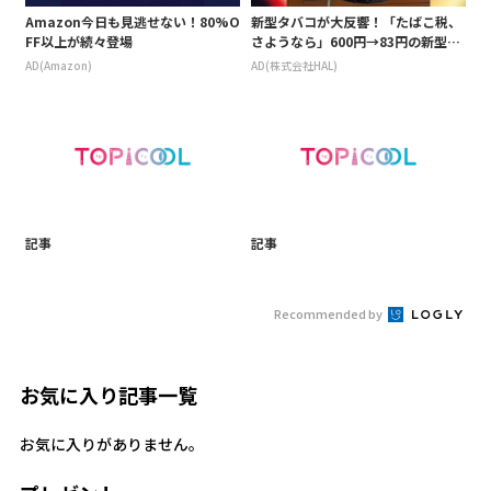
Amazon今日も見逃せない！80%O
新型タバコが大反響！「たばこ税、
FF以上が続々登場
さようなら」600円→83円の新型が
爆売れ
AD(Amazon)
AD(株式会社HAL)
記事
記事
Recommended by
お気に入り記事一覧
お気に入りがありません。