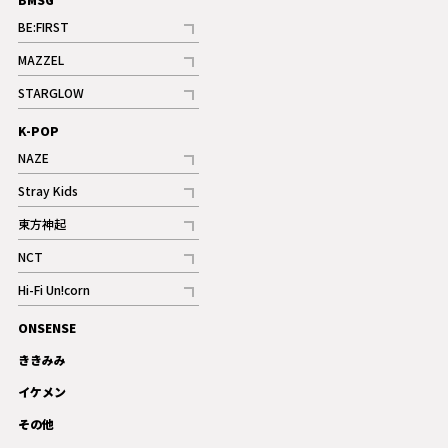
BE:FIRST
記事
MAZZEL
ギャラリー
記事
STARGLOW
ギャラリー
記事
K-POP
NAZE
記事
Stray Kids
記事
東方神起
記事
NCT
記事
Hi-Fi Un!corn
記事
ONSENSE
ギャラリー
ききみみ
イケメン
その他