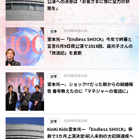
公演への決意は「お客さまに常に全力の状
態を」
2024年01月21日
記事
堂本光一「Endless SHOCK」今年で終幕と
宣言!5月9日夜公演で2018回、森光子さんの
「放浪記」を更新
2024年01月21日
記事
堂本光一、ショック!?だった剛からの結婚報
告 番号教えたのに「マネジャーの電話に」
2024年01月16日
記事
KinKi Kids堂本光一 「Endless SHOCK」帝
劇で3カ月上演決定!前人未到の大記録達成へ