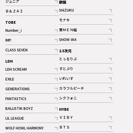
ジュニア
歌謡
ギャラリー
記事
SHiZUKU
Ｂ＆ＺＡＩ
記事
記事
モナキ
TOBE
記事
華ＭＥＮ組
Number_i
記事
記事
SHOW-WA
IMP.
記事
記事
CLASS SEVEN
2.5次元
記事
とぅるりぶ
LDH
記事
すとぷり
LDH SCREAM
記事
記事
いれいす
EXILE
ギャラリー
記事
記事
カラフルピーチ
GENERATIONS
ギャラリー
記事
記事
シクフォニ
FANTASTICS
記事
記事
BALLISTIK BOYZ
HYBE
記事
ＶＩＢＹ
LIL LEAGUE
記事
記事
ＢＴＳ
WOLF HOWL HARMONY