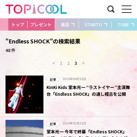
トップ
プレゼント
美容
STARTO
TOBE
"Endless SHOCK"の検索結果
48 件
<
1
2
3
>
2024年04月10日
記事
KinKi Kids 堂本光一 “ラストイヤー”主演舞
台「Endless SHOCK」の通し稽古を公開
2024年01月22日
記事
堂本光一 今年で終幕「Endless SHOCK」