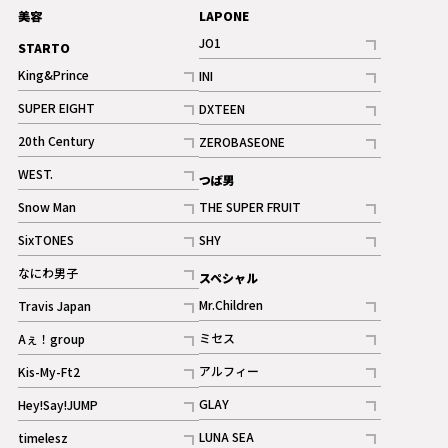
美容
LAPONE
JO1
STARTO
記事
King&Prince
INI
ギャラリー
記事
記事
SUPER EIGHT
DXTEEN
ギャラリー
記事
記事
20th Century
ZEROBASEONE
ギャラリー
記事
記事
WEST.
つば男
記事
Snow Man
THE SUPER FRUIT
記事
記事
SixTONES
SHY
ギャラリー
ギャラリー
記事
記事
なにわ男子
スペシャル
ギャラリー
記事
Mr.Children
Travis Japan
記事
記事
ミセス
Aぇ！group
記事
記事
アルフィー
Kis-My-Ft2
記事
記事
GLAY
Hey!Say!JUMP
ギャラリー
記事
記事
LUNA SEA
timelesz