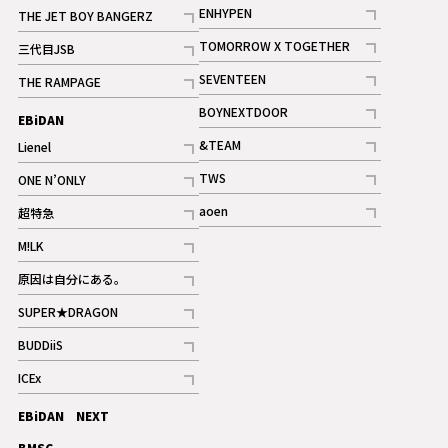
記事
記事
ENHYPEN
THE JET BOY BANGERZ
記事
記事
TOMORROW X TOGETHER
三代目JSB
記事
記事
SEVENTEEN
THE RAMPAGE
ギャラリー
記事
記事
BOYNEXTDOOR
EBiDAN
ギャラリー
記事
&TEAM
Lienel
記事
記事
TWS
ONE N’ONLY
ギャラリー
記事
記事
aoen
超特急
記事
記事
M!LK
ギャラリー
記事
原因は自分にある。
記事
SUPER★DRAGON
記事
BUDDiiS
記事
ICEx
記事
EBiDAN NEXT
BMSG