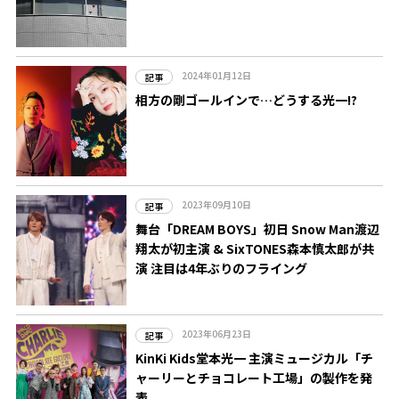
2024年01月12日
記事
相方の剛ゴールインで…どうする光一!?
2023年09月10日
記事
舞台「DREAM BOYS」初日 Snow Man渡辺
翔太が初主演 & SixTONES森本慎太郎が共
演 注目は4年ぶりのフライング
2023年06月23日
記事
KinKi Kids堂本光一 主演ミュージカル「チ
ャーリーとチョコレート工場」の製作を発
表