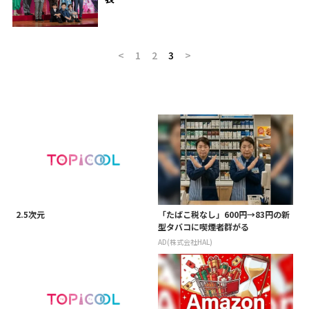
<
1
2
3
>
2.5次元
「たばこ税なし」600円→83円の新
型タバコに喫煙者群がる
AD(株式会社HAL)