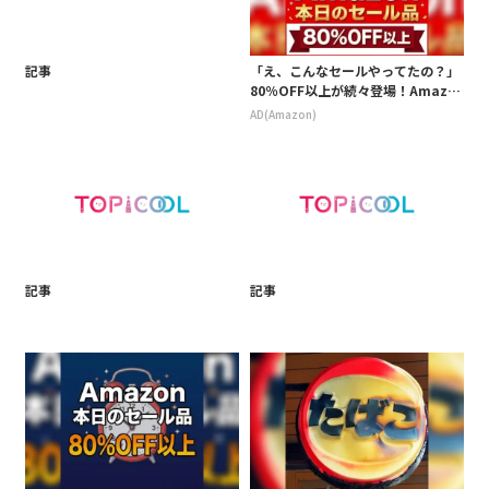
記事
「え、こんなセールやってたの？」
80％OFF以上が続々登場！Amazo
nの本気が凄すぎる
AD(Amazon)
記事
記事