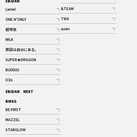
EBiDAN
ギャラリー
記事
&TEAM
Lienel
記事
記事
TWS
ONE N’ONLY
ギャラリー
記事
記事
aoen
超特急
記事
記事
M!LK
ギャラリー
記事
原因は自分にある。
記事
SUPER★DRAGON
記事
BUDDiiS
記事
ICEx
記事
EBiDAN NEXT
BMSG
BE:FIRST
記事
MAZZEL
ギャラリー
記事
STARGLOW
ギャラリー
記事