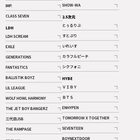
記事
記事
SHOW-WA
IMP.
記事
記事
CLASS SEVEN
2.5次元
記事
とぅるりぶ
LDH
記事
すとぷり
LDH SCREAM
記事
記事
いれいす
EXILE
ギャラリー
記事
記事
カラフルピーチ
GENERATIONS
ギャラリー
記事
記事
シクフォニ
FANTASTICS
記事
記事
BALLISTIK BOYZ
HYBE
記事
ＶＩＢＹ
LIL LEAGUE
記事
記事
ＢＴＳ
WOLF HOWL HARMONY
記事
記事
ENHYPEN
THE JET BOY BANGERZ
記事
記事
TOMORROW X TOGETHER
三代目JSB
記事
記事
SEVENTEEN
THE RAMPAGE
ギャラリー
記事
記事
BOYNEXTDOOR