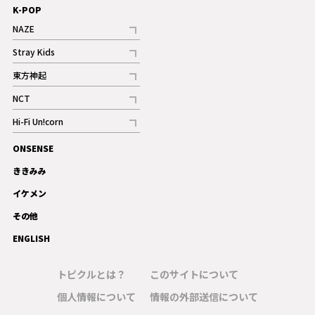
K-POP
NAZE
記事
Stray Kids
記事
東方神起
記事
NCT
記事
Hi-Fi Un!corn
記事
ONSENSE
ギャラリー
ききみみ
イケメン
その他
ENGLISH
トピクルとは？
このサイトについて
個人情報について
情報の外部送信について