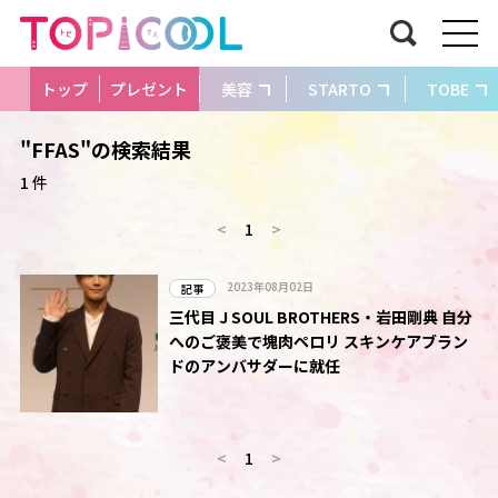
トップ
プレゼント
美容
STARTO
TOBE
"FFAS"の検索結果
1 件
<
1
>
2023年08月02日
記事
三代目 J SOUL BROTHERS・岩田剛典 自分
へのご褒美で塊肉ペロリ スキンケアブラン
ドのアンバサダーに就任
<
1
>