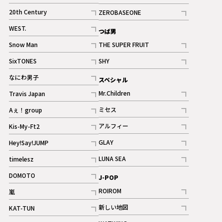
ギャラリー
記事
記事
20th Century
ZEROBASEONE
ギャラリー
記事
記事
WEST.
つば男
記事
Snow Man
THE SUPER FRUIT
記事
記事
SixTONES
SHY
ギャラリー
ギャラリー
記事
記事
なにわ男子
スペシャル
ギャラリー
記事
Mr.Children
Travis Japan
記事
記事
ミセス
Aぇ！group
記事
記事
アルフィー
Kis-My-Ft2
記事
記事
GLAY
Hey!Say!JUMP
ギャラリー
記事
記事
LUNA SEA
timelesz
記事
記事
DOMOTO
J-POP
記事
ROIROM
嵐
記事
記事
新しい地図
KAT-TUN
記事
記事