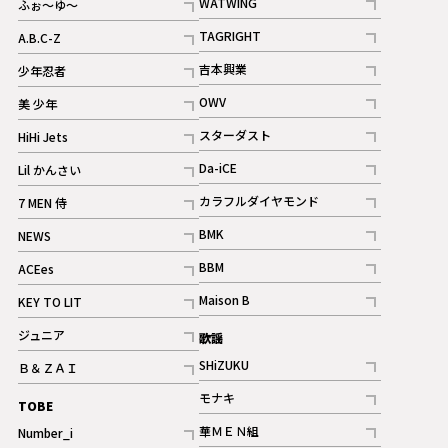
WATWING
ふぉ～ゆ～
記事
記事
TAGRIGHT
A.B.C-Z
記事
記事
吉本興業
少年忍者
ギャラリー
記事
記事
OWV
美 少年
記事
記事
スターダスト
HiHi Jets
ギャラリー
記事
記事
Da-iCE
Lil かんさい
記事
記事
カラフルダイヤモンド
7 MEN 侍
記事
記事
BMK
NEWS
記事
記事
BBM
ACEes
ギャラリー
記事
記事
Maison B
KEY TO LIT
ギャラリー
記事
記事
ジュニア
歌謡
ギャラリー
記事
SHiZUKU
Ｂ＆ＺＡＩ
記事
記事
モナキ
TOBE
記事
華ＭＥＮ組
Number_i