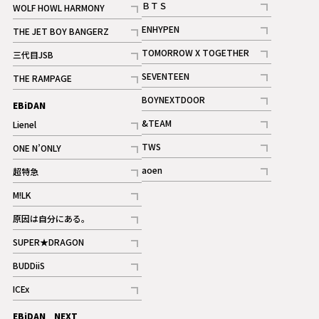
ＢＴＳ
WOLF HOWL HARMONY
記事
記事
ENHYPEN
THE JET BOY BANGERZ
記事
記事
TOMORROW X TOGETHER
三代目JSB
記事
記事
SEVENTEEN
THE RAMPAGE
ギャラリー
記事
記事
BOYNEXTDOOR
EBiDAN
ギャラリー
記事
&TEAM
Lienel
記事
記事
TWS
ONE N’ONLY
ギャラリー
記事
記事
aoen
超特急
記事
記事
M!LK
ギャラリー
記事
原因は自分にある。
記事
SUPER★DRAGON
記事
BUDDiiS
記事
ICEx
記事
EBiDAN NEXT