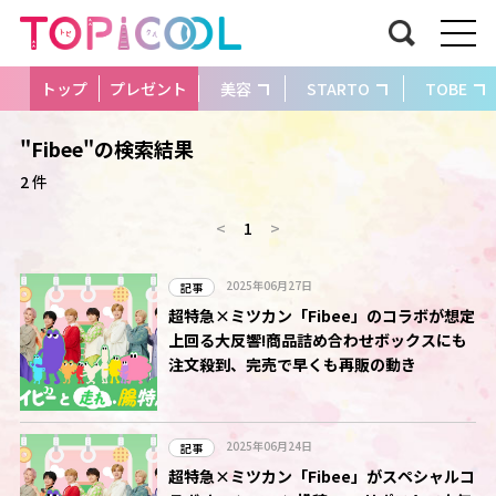
トップ
プレゼント
美容
STARTO
TOBE
"Fibee"の検索結果
2 件
<
1
>
2025年06月27日
記事
超特急×ミツカン「Fibee」のコラボが想定
上回る大反響!商品詰め合わせボックスにも
注文殺到、完売で早くも再販の動き
2025年06月24日
記事
超特急×ミツカン「Fibee」がスペシャルコ