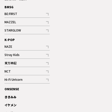
BMSG
BE:FIRST
記事
MAZZEL
ギャラリー
記事
STARGLOW
ギャラリー
記事
K-POP
NAZE
記事
Stray Kids
記事
東方神起
記事
NCT
記事
Hi-Fi Un!corn
記事
ONSENSE
ギャラリー
ききみみ
イケメン