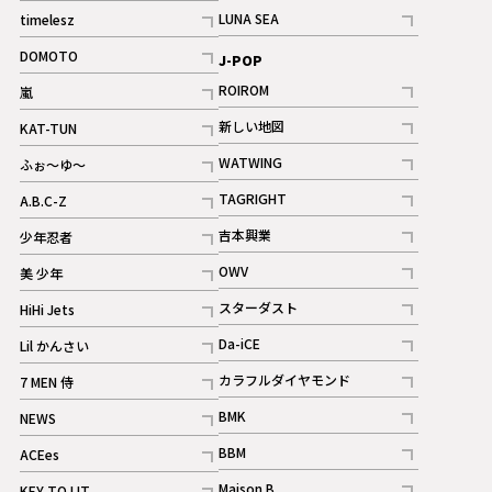
記事
記事
LUNA SEA
timelesz
記事
記事
DOMOTO
J-POP
記事
ROIROM
嵐
記事
記事
新しい地図
KAT-TUN
記事
記事
WATWING
ふぉ～ゆ～
記事
記事
TAGRIGHT
A.B.C-Z
記事
記事
吉本興業
少年忍者
ギャラリー
記事
記事
OWV
美 少年
記事
記事
スターダスト
HiHi Jets
ギャラリー
記事
記事
Da-iCE
Lil かんさい
記事
記事
カラフルダイヤモンド
7 MEN 侍
記事
記事
BMK
NEWS
記事
記事
BBM
ACEes
ギャラリー
記事
記事
Maison B
KEY TO LIT