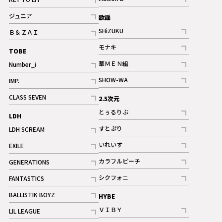
ギャラリー
記事
記事
ジュニア
歌謡
ギャラリー
記事
SHiZUKU
Ｂ＆ＺＡＩ
記事
記事
モナキ
TOBE
記事
華ＭＥＮ組
Number_i
記事
記事
SHOW-WA
IMP.
記事
記事
CLASS SEVEN
2.5次元
記事
とぅるりぶ
LDH
記事
すとぷり
LDH SCREAM
記事
記事
いれいす
EXILE
ギャラリー
記事
記事
カラフルピーチ
GENERATIONS
ギャラリー
記事
記事
シクフォニ
FANTASTICS
記事
記事
BALLISTIK BOYZ
HYBE
記事
ＶＩＢＹ
LIL LEAGUE
記事
記事