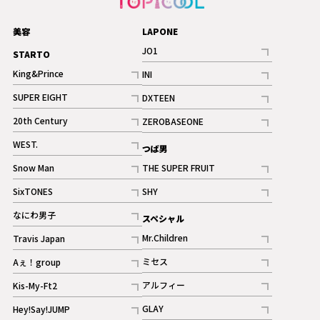
美容
LAPONE
JO1
STARTO
記事
King&Prince
INI
ギャラリー
記事
記事
SUPER EIGHT
DXTEEN
ギャラリー
記事
記事
20th Century
ZEROBASEONE
ギャラリー
記事
記事
WEST.
つば男
記事
Snow Man
THE SUPER FRUIT
記事
記事
SixTONES
SHY
ギャラリー
ギャラリー
記事
記事
なにわ男子
スペシャル
ギャラリー
記事
Mr.Children
Travis Japan
記事
記事
ミセス
Aぇ！group
記事
記事
アルフィー
Kis-My-Ft2
記事
記事
GLAY
Hey!Say!JUMP
ギャラリー