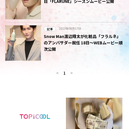
日「FLARUNÉ」シーズンムービー公開
2023年08月17日
記事
Snow Man渡辺翔太が化粧品「フラルネ」
のアンバサダー就任 18日～WEBムービー順
次公開
<
1
>