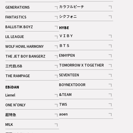
記事
記事
カラフルピーチ
GENERATIONS
ギャラリー
記事
記事
シクフォニ
FANTASTICS
記事
記事
BALLISTIK BOYZ
HYBE
記事
ＶＩＢＹ
LIL LEAGUE
記事
記事
ＢＴＳ
WOLF HOWL HARMONY
記事
記事
ENHYPEN
THE JET BOY BANGERZ
記事
記事
TOMORROW X TOGETHER
三代目JSB
記事
記事
SEVENTEEN
THE RAMPAGE
ギャラリー
記事
記事
BOYNEXTDOOR
EBiDAN
ギャラリー
記事
&TEAM
Lienel
記事
記事
TWS
ONE N’ONLY
ギャラリー
記事
記事
aoen
超特急
記事
記事
M!LK
ギャラリー
記事