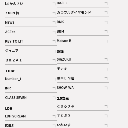
記事
Da-iCE
Lil かんさい
記事
記事
カラフルダイヤモンド
7 MEN 侍
記事
記事
BMK
NEWS
記事
記事
BBM
ACEes
ギャラリー
記事
記事
Maison B
KEY TO LIT
ギャラリー
記事
記事
ジュニア
歌謡
ギャラリー
記事
SHiZUKU
Ｂ＆ＺＡＩ
記事
記事
モナキ
TOBE
記事
華ＭＥＮ組
Number_i
記事
記事
SHOW-WA
IMP.
記事
記事
CLASS SEVEN
2.5次元
記事
とぅるりぶ
LDH
記事
すとぷり
LDH SCREAM
記事
記事
いれいす
EXILE
ギャラリー