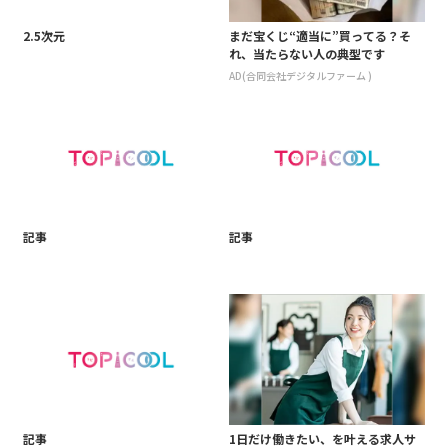
2.5次元
まだ宝くじ“適当に”買ってる？そ
れ、当たらない人の典型です
AD(合同会社デジタルファーム )
記事
記事
記事
1日だけ働きたい、を叶える求人サ