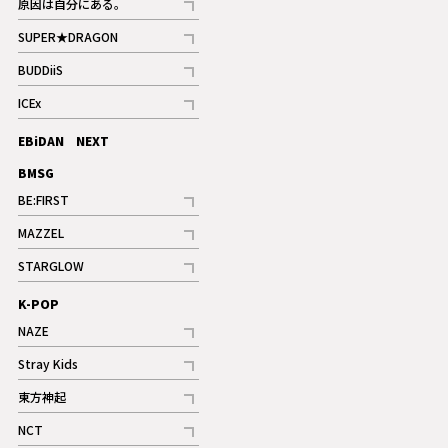
原因は自分にある。
記事
SUPER★DRAGON
記事
BUDDiiS
記事
ICEx
記事
EBiDAN NEXT
BMSG
BE:FIRST
記事
MAZZEL
ギャラリー
記事
STARGLOW
ギャラリー
記事
K-POP
NAZE
記事
Stray Kids
記事
東方神起
記事
NCT