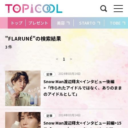
トップ
プレゼント
美容
STARTO
TOBE
"FLARUNÉ"の検索結果
3 件
<
1
>
2024年03月14日
記事
Snow Man渡辺翔太<インタビュー後編
>「作られたアイドルではなく、ありのまま
のアイドルとして」
2024年03月14日
記事
Snow Man渡辺翔太<インタビュー前編>15