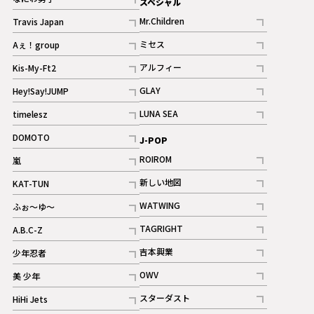
スペシャル
ギャラリー
記事
Mr.Children
Travis Japan
記事
記事
ミセス
Aぇ！group
記事
記事
アルフィー
Kis-My-Ft2
記事
記事
GLAY
Hey!Say!JUMP
ギャラリー
記事
記事
LUNA SEA
timelesz
記事
記事
DOMOTO
J-POP
記事
ROIROM
嵐
記事
記事
新しい地図
KAT-TUN
記事
記事
WATWING
ふぉ～ゆ～
記事
記事
TAGRIGHT
A.B.C-Z
記事
記事
吉本興業
少年忍者
ギャラリー
記事
記事
OWV
美 少年
記事
記事
スターダスト
HiHi Jets
ギャラリー
記事