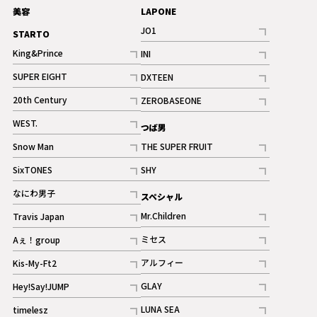
美容
LAPONE
JO1
STARTO
記事
King&Prince
INI
ギャラリー
記事
記事
SUPER EIGHT
DXTEEN
ギャラリー
記事
記事
20th Century
ZEROBASEONE
ギャラリー
記事
記事
WEST.
つば男
記事
Snow Man
THE SUPER FRUIT
記事
記事
SixTONES
SHY
ギャラリー
ギャラリー
記事
記事
なにわ男子
スペシャル
ギャラリー
記事
Mr.Children
Travis Japan
記事
記事
ミセス
Aぇ！group
記事
記事
アルフィー
Kis-My-Ft2
記事
記事
GLAY
Hey!Say!JUMP
ギャラリー
記事
記事
LUNA SEA
timelesz