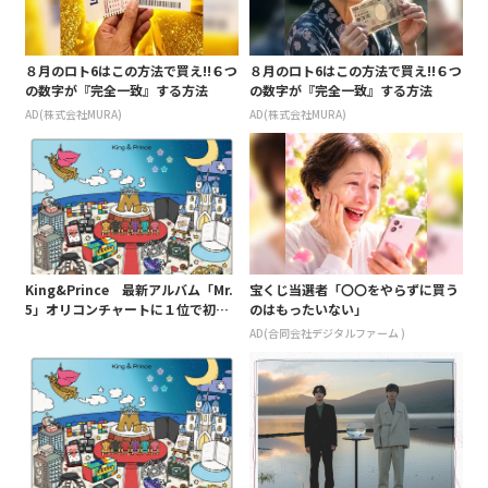
８月のロト6はこの方法で買え!!６つ
８月のロト6はこの方法で買え!!６つ
の数字が『完全一致』する方法
の数字が『完全一致』する方法
AD(株式会社MURA)
AD(株式会社MURA)
King&Prince 最新アルバム「Mr.
宝くじ当選者「〇〇をやらずに買う
5」オリコンチャートに１位で初登
のはもったいない」
場
AD(合同会社デジタルファーム )