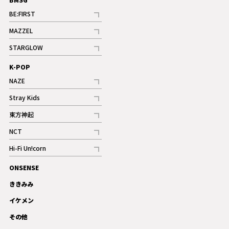
BE:FIRST
記事
MAZZEL
ギャラリー
記事
STARGLOW
ギャラリー
記事
K-POP
NAZE
記事
Stray Kids
記事
東方神起
記事
NCT
記事
Hi-Fi Un!corn
記事
ONSENSE
ギャラリー
ききみみ
イケメン
その他