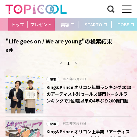
トップ
プレゼント
美容
STARTO
TOBE
"Life goes on / We are young"の検索結果
8 件
<
1
>
2023年12月20日
記事
King&Prince オリコン年間ランキング2023
のアーティスト別セールス部門トータルラ
ンキングで1位!嵐以来の4年ぶり200億円超
2023年06月29日
記事
King&Prince オリコン上半期「アーティス