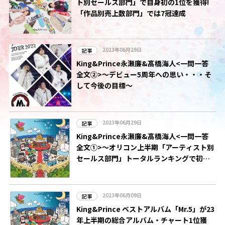
ト別セールス部門」で自身初の1位を獲得!
「作品別売上数部門」では7冠達成
2023年06月29日
記事
King&Prince永瀬廉&髙橋海人<一問一答
全文②>～デビュー5周年への思い・・・そ
して今後の目標～
2023年06月29日
記事
King&Prince永瀬廉&髙橋海人<一問一答
全文①>～オリコン上半期「アーティスト別
セールス部門」トータルランキングで初の1
位獲得～
2023年06月09日
記事
King&Prince ベストアルバム「Mr.5」が23
年上半期の総合アルバム・チャート1位獲