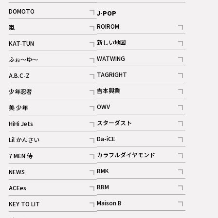
記事
記事
DOMOTO
J-POP
記事
ROIROM
嵐
記事
記事
新しい地図
KAT-TUN
記事
記事
WATWING
ふぉ～ゆ～
記事
記事
TAGRIGHT
A.B.C-Z
記事
記事
吉本興業
少年忍者
ギャラリー
記事
記事
OWV
美 少年
記事
記事
スターダスト
HiHi Jets
ギャラリー
記事
記事
Da-iCE
Lil かんさい
記事
記事
カラフルダイヤモンド
7 MEN 侍
記事
記事
BMK
NEWS
記事
記事
BBM
ACEes
ギャラリー
記事
記事
Maison B
KEY TO LIT
ギャラリー
記事
記事