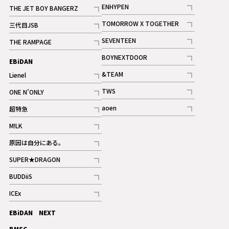
記事
記事
ENHYPEN
THE JET BOY BANGERZ
記事
記事
TOMORROW X TOGETHER
三代目JSB
記事
記事
SEVENTEEN
THE RAMPAGE
ギャラリー
記事
記事
BOYNEXTDOOR
EBiDAN
ギャラリー
記事
&TEAM
Lienel
記事
記事
TWS
ONE N’ONLY
ギャラリー
記事
記事
aoen
超特急
記事
記事
M!LK
ギャラリー
記事
原因は自分にある。
記事
SUPER★DRAGON
記事
BUDDiiS
記事
ICEx
記事
EBiDAN NEXT
BMSG