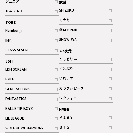
ジュニア
歌謡
ギャラリー
記事
SHiZUKU
Ｂ＆ＺＡＩ
記事
記事
モナキ
TOBE
記事
華ＭＥＮ組
Number_i
記事
記事
SHOW-WA
IMP.
記事
記事
CLASS SEVEN
2.5次元
記事
とぅるりぶ
LDH
記事
すとぷり
LDH SCREAM
記事
記事
いれいす
EXILE
ギャラリー
記事
記事
カラフルピーチ
GENERATIONS
ギャラリー
記事
記事
シクフォニ
FANTASTICS
記事
記事
BALLISTIK BOYZ
HYBE
記事
ＶＩＢＹ
LIL LEAGUE
記事
記事
ＢＴＳ
WOLF HOWL HARMONY