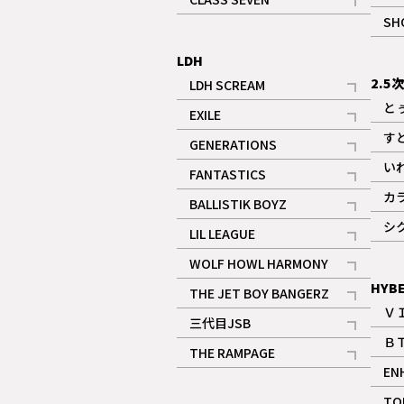
記事
SH
LDH
2.5
LDH SCREAM
記事
と
EXILE
記事
す
GENERATIONS
記事
い
FANTASTICS
記事
カ
BALLISTIK BOYZ
記事
シ
LIL LEAGUE
記事
WOLF HOWL HARMONY
記事
HYB
THE JET BOY BANGERZ
Ｖ
記事
三代目JSB
Ｂ
記事
THE RAMPAGE
EN
記事
ギャラリー
TO