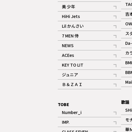
ギャラリー
記事
TA
美 少年
記事
吉
HiHi Jets
記事
OW
Lil かんさい
記事
ス
7 MEN 侍
記事
Da-
NEWS
記事
カ
ACEes
記事
BM
KEY TO LIT
記事
BB
ジュニア
記事
Mai
Ｂ＆ＺＡＩ
記事
歌謡
TOBE
SH
Number_i
記事
モ
IMP.
記事
華
CLASS SEVEN