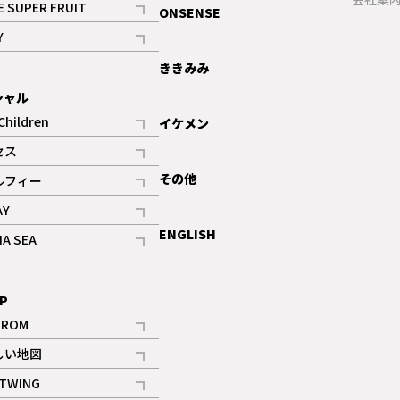
E SUPER FRUIT
ONSENSE
記事
Y
ギャラリー
記事
ききみみ
シャル
Children
イケメン
記事
セス
記事
その他
ルフィー
記事
AY
記事
ENGLISH
NA SEA
記事
P
IROM
記事
しい地図
記事
TWING