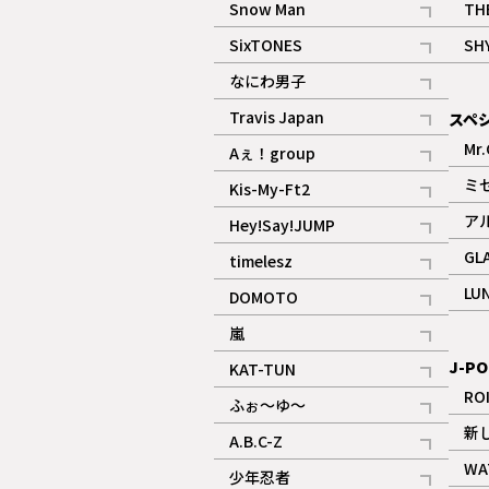
Snow Man
TH
記事
SixTONES
SH
ギャラリー
記事
なにわ男子
ギャラリー
記事
Travis Japan
スペ
記事
Mr.
Aぇ！group
記事
ミ
Kis-My-Ft2
記事
ア
Hey!Say!JUMP
ギャラリー
記事
GL
timelesz
記事
LU
DOMOTO
記事
嵐
記事
J-PO
KAT-TUN
記事
RO
ふぉ～ゆ～
記事
新
A.B.C-Z
記事
WA
少年忍者