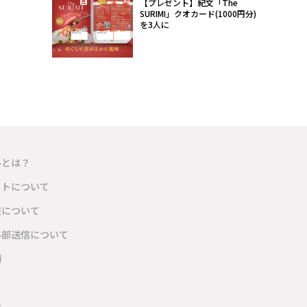
【プレゼント】紀文「The
SURIMI」クオカード(1000円分)
を3人に
ルとは？
イトについて
報について
外部送信について
項
内