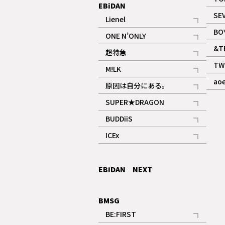
EBiDAN
SE
Lienel
記事
BO
ONE N’ONLY
記事
&T
超特急
記事
TW
M!LK
ギャラリー
記事
ao
原因は自分にある。
記事
SUPER★DRAGON
記事
BUDDiiS
記事
ICEx
記事
EBiDAN NEXT
BMSG
BE:FIRST