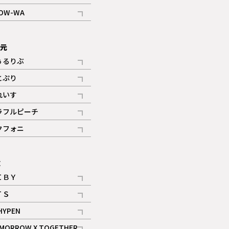
記事
OW-WA
記事
次元
ぅるりぶ
記事
とぷり
記事
れいす
ギャラリー
記事
ラフルピーチ
ギャラリー
記事
クフォニ
記事
E
ＩＢＹ
記事
ＴＳ
記事
HYPEN
記事
MORROW X TOGETHER