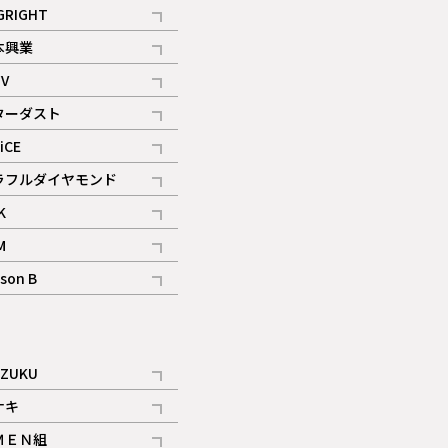
記事
GRIGHT
記事
本興業
記事
V
記事
ターダスト
ギャラリー
記事
iCE
記事
ラフルダイヤモンド
記事
K
記事
M
ギャラリー
記事
son B
ギャラリー
記事
ギャラリー
iZUKU
記事
ナキ
記事
ＭＥＮ組