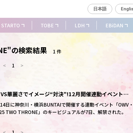
日本語
Engli
STARTO
TOBE
LDH
EBiDAN
HRONE"の検索結果
1 件
<
1
>
強さVS華麗さでイメージ“対決”!12月開催連動イベント
キービジュアル解禁
13、14日に神奈川・横浜BUNTAIで開催する連動イベント「OWV
VE 2025 TWO THRONE」のキービジュアルが7日、解禁された。
<
1
>