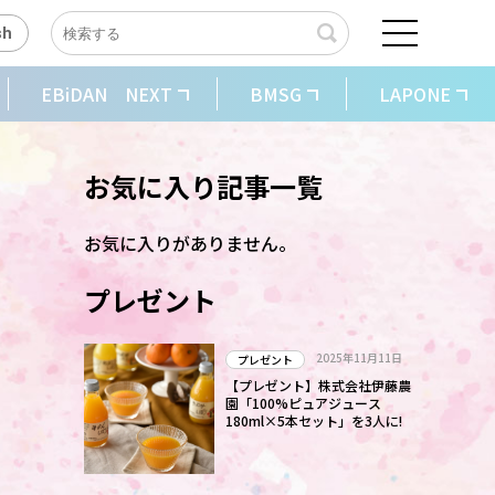
sh
EBiDAN NEXT
BMSG
LAPONE
お気に入り記事一覧
お気に入りがありません。
プレゼント
2025年11月11日
プレゼント
・
【プレゼント】株式会社伊藤農
園「100%ピュアジュース
180ml×5本セット」を3人に!