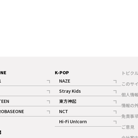
ONE
K-POP
トピク
1
NAZE
このサ
記事
記事
Stray Kids
ギャラリー
個人情
記事
記事
TEEN
東方神起
ギャラリー
情報の
記事
記事
ROBASEONE
NCT
ギャラリー
免責事
記事
記事
Hi-Fi Un!corn
ご意見
記事
男
ギャラリー
会社案