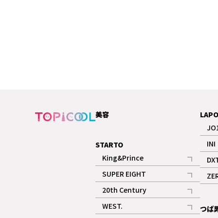
美容
LAP
JO
INI
STARTO
King&Prince
DX
記事
SUPER EIGHT
ZE
記事
20th Century
記事
WEST.
つば
記事