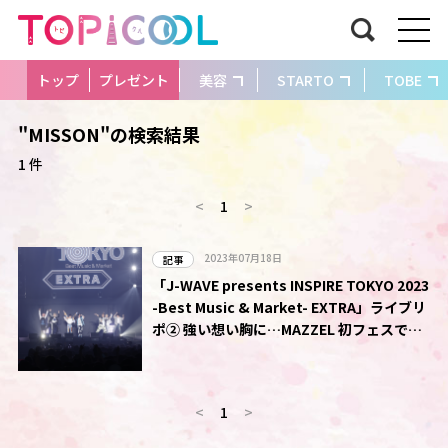
トップ
プレゼント
美容
STARTO
TOBE
"MISSON"の検索結果
1 件
<
1
>
2023年07月18日
記事
「J-WAVE presents INSPIRE TOKYO 2023
-Best Music & Market- EXTRA」ライブリ
ポ② 強い想い胸に…MAZZEL 初フェスで熱
唱!
<
1
>