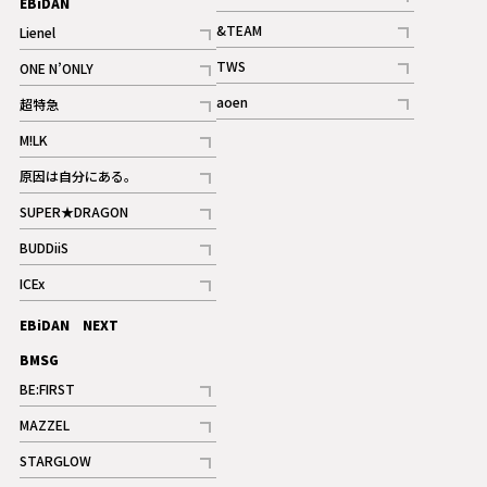
EBiDAN
ギャラリー
記事
&TEAM
Lienel
記事
記事
TWS
ONE N’ONLY
ギャラリー
記事
記事
aoen
超特急
記事
記事
M!LK
ギャラリー
記事
原因は自分にある。
記事
SUPER★DRAGON
記事
BUDDiiS
記事
ICEx
記事
EBiDAN NEXT
BMSG
BE:FIRST
記事
MAZZEL
ギャラリー
記事
STARGLOW
ギャラリー
記事