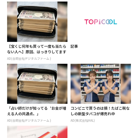
【宝くじ何年も買って一度も当たら
記事
ない人へ】原因、はっきりしてます
AD(合同会社デジタルファーム )
「占い師だけが知ってる〝お金が増
コンビニで買うのは損！たばこ税な
える人の共通点〟」
しの新型タバコが爆売れ中
AD(合同会社デジタルファーム )
AD(株式会社HAL)