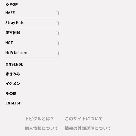
K-POP
NAZE
記事
Stray Kids
記事
東方神起
記事
NCT
記事
Hi-Fi Un!corn
記事
ONSENSE
ギャラリー
ききみみ
イケメン
その他
ENGLISH
トピクルとは？
このサイトについて
個人情報について
情報の外部送信について