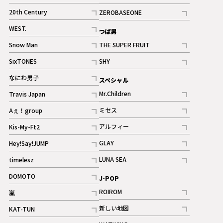
ギャラリー
記事
記事
20th Century
ZEROBASEONE
ギャラリー
記事
記事
WEST.
つば男
記事
Snow Man
THE SUPER FRUIT
記事
記事
SixTONES
SHY
ギャラリー
ギャラリー
記事
記事
なにわ男子
スペシャル
ギャラリー
記事
Mr.Children
Travis Japan
記事
記事
ミセス
Aぇ！group
記事
記事
アルフィー
Kis-My-Ft2
記事
記事
GLAY
Hey!Say!JUMP
ギャラリー
記事
記事
LUNA SEA
timelesz
記事
記事
DOMOTO
J-POP
記事
ROIROM
嵐
記事
記事
新しい地図
KAT-TUN
記事
記事