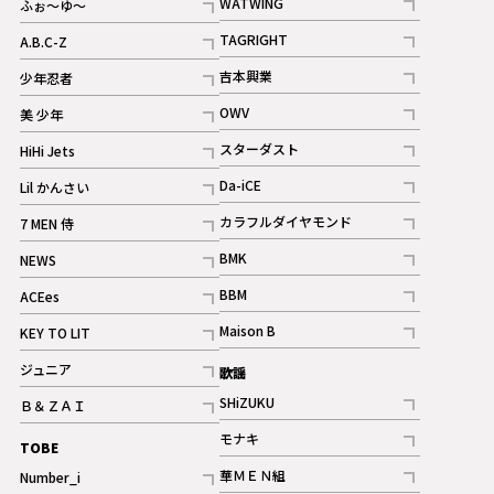
WATWING
ふぉ～ゆ～
記事
記事
TAGRIGHT
A.B.C-Z
記事
記事
吉本興業
少年忍者
ギャラリー
記事
記事
OWV
美 少年
記事
記事
スターダスト
HiHi Jets
ギャラリー
記事
記事
Da-iCE
Lil かんさい
記事
記事
カラフルダイヤモンド
7 MEN 侍
記事
記事
BMK
NEWS
記事
記事
BBM
ACEes
ギャラリー
記事
記事
Maison B
KEY TO LIT
ギャラリー
記事
記事
ジュニア
歌謡
ギャラリー
記事
SHiZUKU
Ｂ＆ＺＡＩ
記事
記事
モナキ
TOBE
記事
華ＭＥＮ組
Number_i