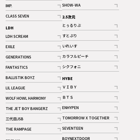
記事
記事
SHOW-WA
IMP.
記事
記事
CLASS SEVEN
2.5次元
記事
とぅるりぶ
LDH
記事
すとぷり
LDH SCREAM
記事
記事
いれいす
EXILE
ギャラリー
記事
記事
カラフルピーチ
GENERATIONS
ギャラリー
記事
記事
シクフォニ
FANTASTICS
記事
記事
BALLISTIK BOYZ
HYBE
記事
ＶＩＢＹ
LIL LEAGUE
記事
記事
ＢＴＳ
WOLF HOWL HARMONY
記事
記事
ENHYPEN
THE JET BOY BANGERZ
記事
記事
TOMORROW X TOGETHER
三代目JSB
記事
記事
SEVENTEEN
THE RAMPAGE
ギャラリー
記事
記事
BOYNEXTDOOR