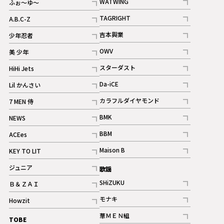
WATWING
ふぉ～ゆ～
記事
記事
TAGRIGHT
A.B.C-Z
記事
記事
吉本興業
少年忍者
ギャラリー
記事
記事
OWV
美 少年
記事
記事
スターダスト
HiHi Jets
ギャラリー
記事
記事
Da-iCE
Lil かんさい
記事
記事
カラフルダイヤモンド
7 MEN 侍
記事
記事
BMK
NEWS
記事
記事
BBM
ACEes
ギャラリー
記事
記事
Maison B
KEY TO LIT
ギャラリー
記事
記事
ジュニア
歌謡
ギャラリー
記事
SHiZUKU
Ｂ＆ＺＡＩ
記事
記事
モナキ
Howzit
記事
記事
華ＭＥＮ組
TOBE