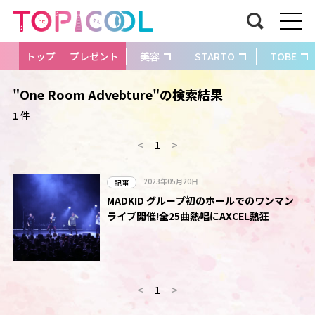
トップ
プレゼント
美容
STARTO
TOBE
"One Room Advebture"の検索結果
1 件
<
1
>
2023年05月20日
記事
MADKID グループ初のホールでのワンマン
ライブ開催!全25曲熱唱にAXCEL熱狂
<
1
>