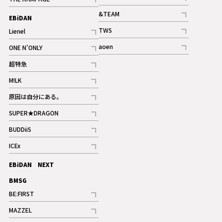
記事
記事
&TEAM
EBiDAN
ギャラリー
記事
TWS
Lienel
ギャラリー
記事
記事
aoen
ONE N’ONLY
記事
記事
超特急
記事
M!LK
ギャラリー
記事
原因は自分にある。
記事
SUPER★DRAGON
記事
BUDDiiS
記事
ICEx
記事
EBiDAN NEXT
BMSG
BE:FIRST
記事
MAZZEL
ギャラリー
記事