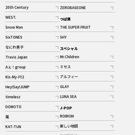
ギャラリー
記事
記事
20th Century
ZEROBASEONE
ギャラリー
記事
記事
WEST.
つば男
記事
Snow Man
THE SUPER FRUIT
記事
記事
SixTONES
SHY
ギャラリー
ギャラリー
記事
記事
なにわ男子
スペシャル
ギャラリー
記事
Mr.Children
Travis Japan
記事
記事
ミセス
Aぇ！group
記事
記事
アルフィー
Kis-My-Ft2
記事
記事
GLAY
Hey!Say!JUMP
ギャラリー
記事
記事
LUNA SEA
timelesz
記事
記事
DOMOTO
J-POP
記事
ROIROM
嵐
記事
記事
新しい地図
KAT-TUN
記事
記事