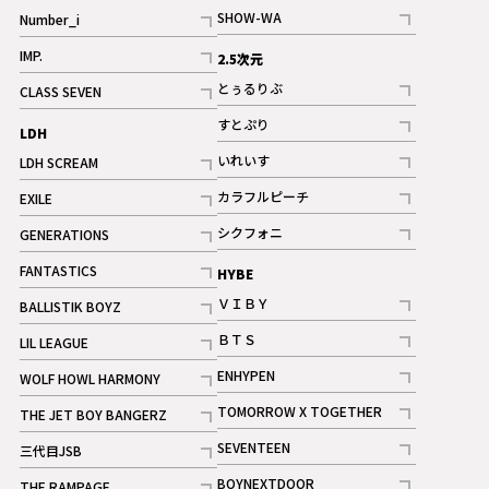
記事
SHOW-WA
Number_i
記事
記事
IMP.
2.5次元
記事
とぅるりぶ
CLASS SEVEN
記事
記事
すとぷり
LDH
記事
いれいす
LDH SCREAM
ギャラリー
記事
記事
カラフルピーチ
EXILE
ギャラリー
記事
記事
シクフォニ
GENERATIONS
記事
記事
FANTASTICS
HYBE
記事
ＶＩＢＹ
BALLISTIK BOYZ
記事
記事
ＢＴＳ
LIL LEAGUE
記事
記事
ENHYPEN
WOLF HOWL HARMONY
記事
記事
TOMORROW X TOGETHER
THE JET BOY BANGERZ
記事
記事
SEVENTEEN
三代目JSB
ギャラリー
記事
記事
BOYNEXTDOOR
THE RAMPAGE