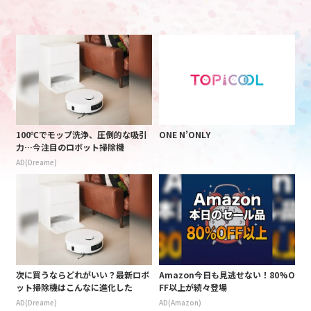
100℃でモップ洗浄、圧倒的な吸引
ONE N’ONLY
力…今注目のロボット掃除機
AD(Dreame)
次に買うならどれがいい？最新ロボ
Amazon今日も見逃せない！80%O
ット掃除機はこんなに進化した
FF以上が続々登場
AD(Dreame)
AD(Amazon)