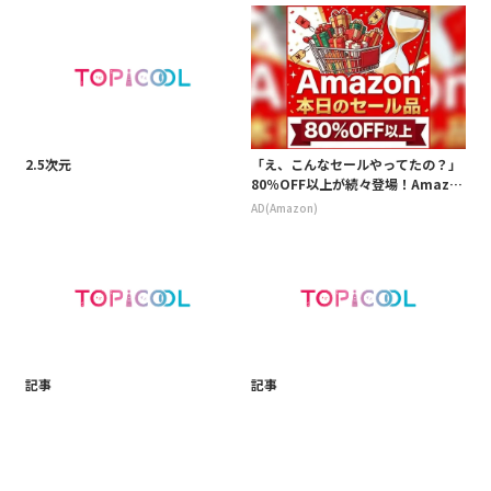
2.5次元
「え、こんなセールやってたの？」
80％OFF以上が続々登場！Amazo
nの本気が凄すぎる
AD(Amazon)
記事
記事