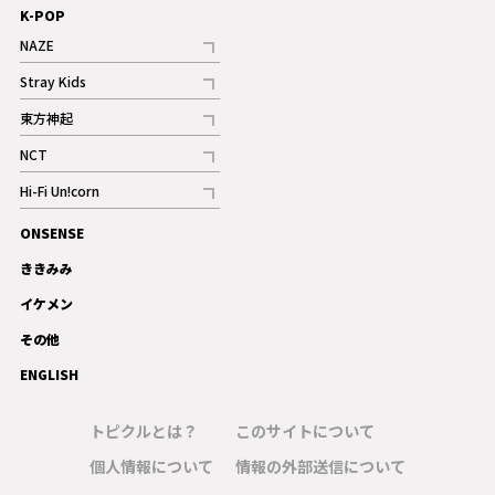
K-POP
NAZE
記事
Stray Kids
記事
東方神起
記事
NCT
記事
Hi-Fi Un!corn
記事
ONSENSE
ギャラリー
ききみみ
イケメン
その他
ENGLISH
トピクルとは？
このサイトについて
個人情報について
情報の外部送信について