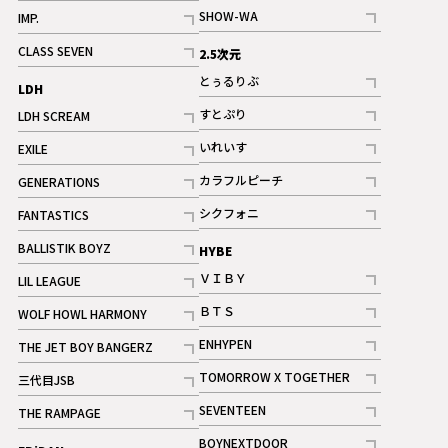
記事
記事
SHOW-WA
IMP.
記事
記事
CLASS SEVEN
2.5次元
記事
とぅるりぶ
LDH
記事
すとぷり
LDH SCREAM
記事
記事
いれいす
EXILE
ギャラリー
記事
記事
カラフルピーチ
GENERATIONS
ギャラリー
記事
記事
シクフォニ
FANTASTICS
記事
記事
BALLISTIK BOYZ
HYBE
記事
ＶＩＢＹ
LIL LEAGUE
記事
記事
ＢＴＳ
WOLF HOWL HARMONY
記事
記事
ENHYPEN
THE JET BOY BANGERZ
記事
記事
TOMORROW X TOGETHER
三代目JSB
記事
記事
SEVENTEEN
THE RAMPAGE
ギャラリー
記事
記事
BOYNEXTDOOR