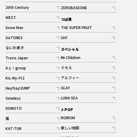
ギャラリー
記事
記事
20th Century
ZEROBASEONE
ギャラリー
記事
記事
WEST.
つば男
記事
Snow Man
THE SUPER FRUIT
記事
記事
SixTONES
SHY
ギャラリー
ギャラリー
記事
記事
なにわ男子
スペシャル
ギャラリー
記事
Mr.Children
Travis Japan
記事
記事
ミセス
Aぇ！group
記事
記事
アルフィー
Kis-My-Ft2
記事
記事
GLAY
Hey!Say!JUMP
ギャラリー
記事
記事
LUNA SEA
timelesz
記事
記事
DOMOTO
J-POP
記事
ROIROM
嵐
記事
記事
新しい地図
KAT-TUN
記事
記事