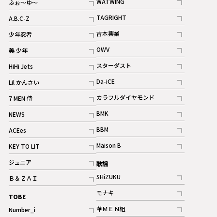
WATWING
ふぉ～ゆ～
記事
記事
TAGRIGHT
A.B.C-Z
記事
記事
吉本興業
少年忍者
ギャラリー
記事
記事
OWV
美 少年
記事
記事
スターダスト
HiHi Jets
ギャラリー
記事
記事
Da-iCE
Lil かんさい
記事
記事
カラフルダイヤモンド
7 MEN 侍
記事
記事
BMK
NEWS
記事
記事
BBM
ACEes
ギャラリー
記事
記事
Maison B
KEY TO LIT
ギャラリー
記事
記事
ジュニア
歌謡
ギャラリー
記事
SHiZUKU
Ｂ＆ＺＡＩ
記事
記事
モナキ
TOBE
記事
華ＭＥＮ組
Number_i