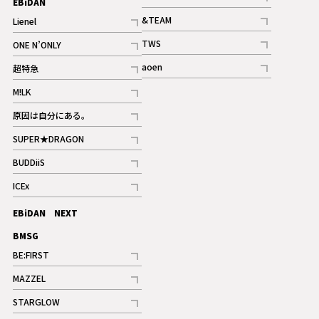
EBiDAN
ギャラリー
記事
&TEAM
Lienel
記事
記事
TWS
ONE N’ONLY
ギャラリー
記事
記事
aoen
超特急
記事
記事
M!LK
ギャラリー
記事
原因は自分にある。
記事
SUPER★DRAGON
記事
BUDDiiS
記事
ICEx
記事
EBiDAN NEXT
BMSG
BE:FIRST
記事
MAZZEL
ギャラリー
記事
STARGLOW
ギャラリー
記事