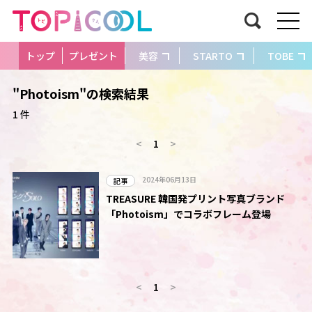
トップ
プレゼント
美容
STARTO
TOBE
"Photoism"の検索結果
1 件
<
1
>
2024年06月13日
記事
TREASURE 韓国発プリント写真ブランド
「Photoism」でコラボフレーム登場
<
1
>