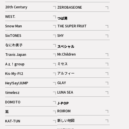
ギャラリー
記事
記事
20th Century
ZEROBASEONE
ギャラリー
記事
記事
WEST.
つば男
記事
Snow Man
THE SUPER FRUIT
記事
記事
SixTONES
SHY
ギャラリー
ギャラリー
記事
記事
なにわ男子
スペシャル
ギャラリー
記事
Mr.Children
Travis Japan
記事
記事
ミセス
Aぇ！group
記事
記事
アルフィー
Kis-My-Ft2
記事
記事
GLAY
Hey!Say!JUMP
ギャラリー
記事
記事
LUNA SEA
timelesz
記事
記事
DOMOTO
J-POP
記事
ROIROM
嵐
記事
記事
新しい地図
KAT-TUN
記事
記事