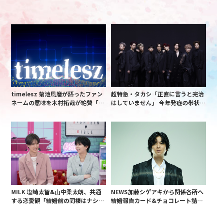
timelesz 菊池風磨が語ったファン
超特急・タカシ「正直に言うと完治
ネームの意味を木村拓哉が絶賛「考
はしていません」 今年発症の帯状疱
えてるな」「素敵だと思います」
疹(ほうしん)の症状について本心告
白 後遺症も語る
M!LK 塩崎太智&山中柔太朗、共通
NEWS加藤シゲアキから関係各所へ
する恋愛観「結婚前の同棲はナシ」
結婚報告カード&チョコレート詰め
と明かすも最後は決意がグラグラ?
合わせ、小説家らしく哲学者の名言