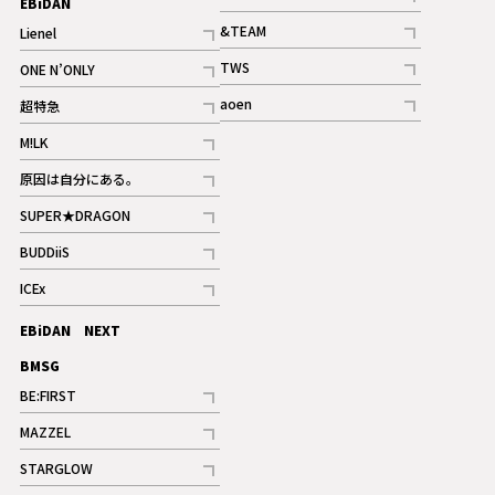
EBiDAN
ギャラリー
記事
&TEAM
Lienel
記事
記事
TWS
ONE N’ONLY
ギャラリー
記事
記事
aoen
超特急
記事
記事
M!LK
ギャラリー
記事
原因は自分にある。
記事
SUPER★DRAGON
記事
BUDDiiS
記事
ICEx
記事
EBiDAN NEXT
BMSG
BE:FIRST
記事
MAZZEL
ギャラリー
記事
STARGLOW
ギャラリー
記事