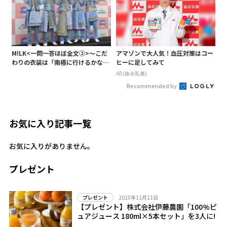
M!LK<一問一答ほぼ全文②>～こだ
アマゾンで大人気！血圧対策はコー
わりの衣装は「南極に行けるかなと
ヒーに足してみて
いうくらい厚着」～
AD(森永乳業)
Recommended by
お気に入り記事一覧
お気に入りがありません。
プレゼント
2025年11月11日
プレゼント
【プレゼント】株式会社伊藤農園「100%ピ
ュアジュース 180ml×5本セット」を3人に!