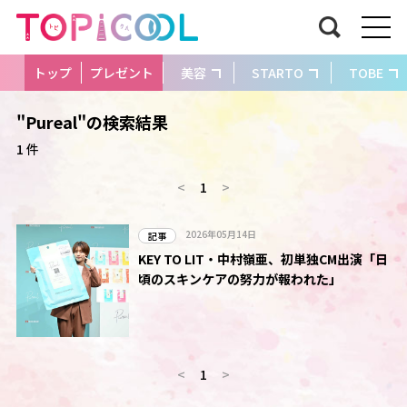
トップ
プレゼント
美容
STARTO
TOBE
"Pureal"の検索結果
1 件
<
1
>
2026年05月14日
記事
KEY TO LIT・中村嶺亜、初単独CM出演「日
頃のスキンケアの努力が報われた」
<
1
>