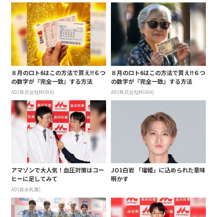
も添えて
８月のロト6はこの方法で買え!!６つ
８月のロト6はこの方法で買え!!６つ
の数字が『完全一致』する方法
の数字が『完全一致』する方法
AD(株式会社MURA)
AD(株式会社MURA)
アマゾンで大人気！血圧対策はコー
JO1白岩 「瑠姫」に込められた意味
ヒーに足してみて
明かす
AD(森永乳業)