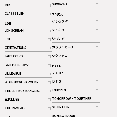
記事
記事
SHOW-WA
IMP.
記事
記事
CLASS SEVEN
2.5次元
記事
とぅるりぶ
LDH
記事
すとぷり
LDH SCREAM
記事
記事
いれいす
EXILE
ギャラリー
記事
記事
カラフルピーチ
GENERATIONS
ギャラリー
記事
記事
シクフォニ
FANTASTICS
記事
記事
BALLISTIK BOYZ
HYBE
記事
ＶＩＢＹ
LIL LEAGUE
記事
記事
ＢＴＳ
WOLF HOWL HARMONY
記事
記事
ENHYPEN
THE JET BOY BANGERZ
記事
記事
TOMORROW X TOGETHER
三代目JSB
記事
記事
SEVENTEEN
THE RAMPAGE
ギャラリー
記事
記事
BOYNEXTDOOR