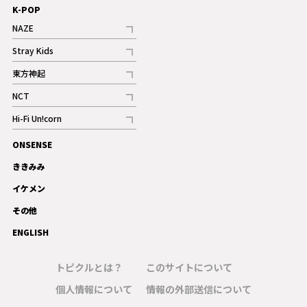
K-POP
NAZE
記事
Stray Kids
記事
東方神起
記事
NCT
記事
Hi-Fi Un!corn
記事
ONSENSE
ギャラリー
ききみみ
イケメン
その他
ENGLISH
トピクルとは？
このサイトについて
個人情報について
情報の外部送信について