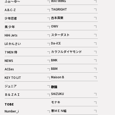
WATWING
ふぉ～ゆ～
記事
記事
TAGRIGHT
A.B.C-Z
記事
記事
吉本興業
少年忍者
ギャラリー
記事
記事
OWV
美 少年
記事
記事
スターダスト
HiHi Jets
ギャラリー
記事
記事
Da-iCE
Lil かんさい
記事
記事
カラフルダイヤモンド
7 MEN 侍
記事
記事
BMK
NEWS
記事
記事
BBM
ACEes
ギャラリー
記事
記事
Maison B
KEY TO LIT
ギャラリー
記事
記事
ジュニア
歌謡
ギャラリー
記事
SHiZUKU
Ｂ＆ＺＡＩ
記事
記事
モナキ
TOBE
記事
華ＭＥＮ組
Number_i