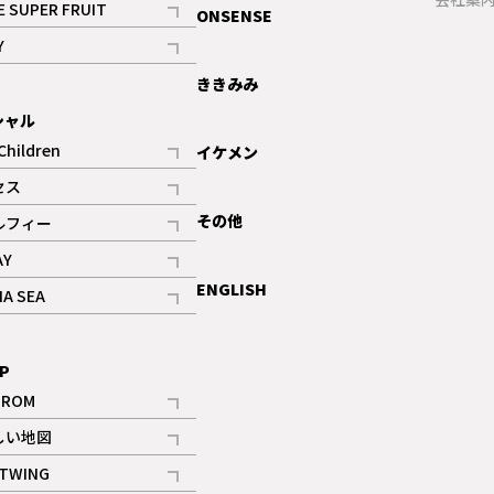
E SUPER FRUIT
ONSENSE
記事
Y
ギャラリー
記事
ききみみ
シャル
Children
イケメン
記事
セス
記事
その他
ルフィー
記事
AY
記事
ENGLISH
NA SEA
記事
P
IROM
記事
しい地図
記事
TWING