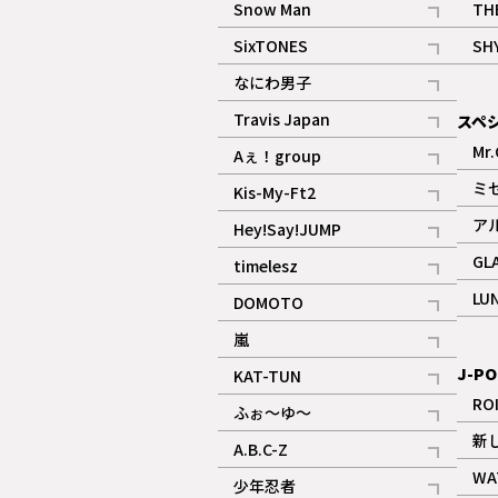
Snow Man
TH
記事
SixTONES
SH
ギャラリー
記事
なにわ男子
ギャラリー
記事
Travis Japan
スペ
記事
Mr.
Aぇ！group
記事
ミ
Kis-My-Ft2
記事
ア
Hey!Say!JUMP
ギャラリー
記事
GL
timelesz
記事
LU
DOMOTO
記事
嵐
記事
J-PO
KAT-TUN
記事
RO
ふぉ～ゆ～
記事
新
A.B.C-Z
記事
WA
少年忍者