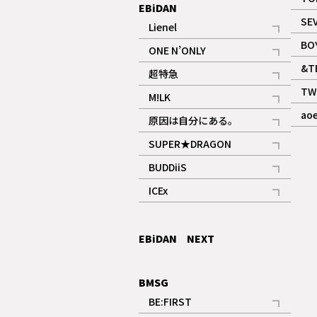
EBiDAN
SE
Lienel
記事
BO
ONE N’ONLY
記事
&T
超特急
記事
TW
M!LK
ギャラリー
記事
ao
原因は自分にある。
記事
SUPER★DRAGON
記事
BUDDiiS
記事
ICEx
記事
EBiDAN NEXT
BMSG
BE:FIRST