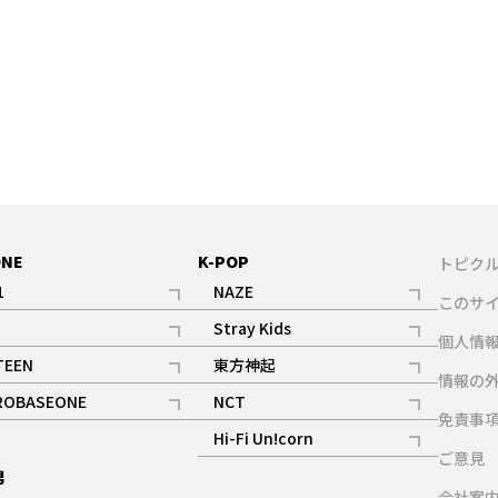
ONE
K-POP
トピク
1
NAZE
このサ
記事
記事
Stray Kids
ギャラリー
個人情
記事
記事
TEEN
東方神起
ギャラリー
情報の
記事
記事
ROBASEONE
NCT
ギャラリー
免責事
記事
記事
Hi-Fi Un!corn
ご意見
記事
男
ギャラリー
会社案