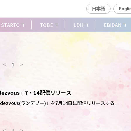
日本語
Engli
STARTO
TOBE
LDH
EBiDAN
<
1
>
ndezvous」7・14配信リリース
endezvous(ランデブー)」を7月14日に配信リリースする。
<
1
>