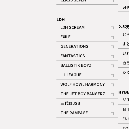
記事
SH
LDH
2.5
LDH SCREAM
記事
と
EXILE
記事
す
GENERATIONS
記事
い
FANTASTICS
記事
カ
BALLISTIK BOYZ
記事
シ
LIL LEAGUE
記事
WOLF HOWL HARMONY
記事
HYB
THE JET BOY BANGERZ
Ｖ
記事
三代目JSB
Ｂ
記事
THE RAMPAGE
EN
記事
ギャラリー
TO