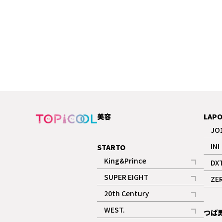
美容
LAP
JO
INI
STARTO
King&Prince
DX
記事
SUPER EIGHT
ZE
記事
20th Century
記事
WEST.
つば
記事