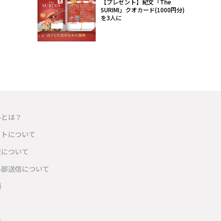
【プレゼント】紀文「The
SURIMI」クオカード(1000円分)
を3人に
ルとは？
イトについて
報について
外部送信について
項
内