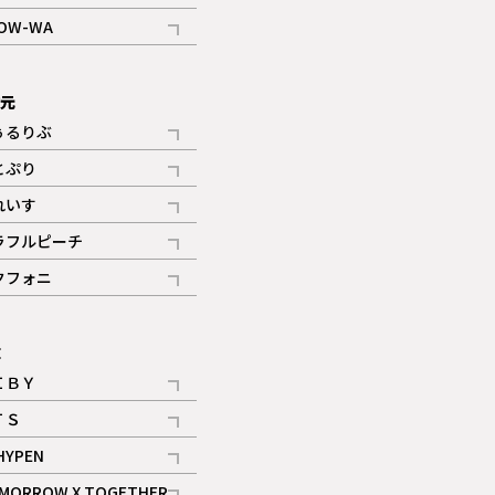
記事
OW-WA
記事
次元
ぅるりぶ
記事
とぷり
記事
れいす
ギャラリー
記事
ラフルピーチ
ギャラリー
記事
クフォニ
記事
E
ＩＢＹ
記事
ＴＳ
記事
HYPEN
記事
MORROW X TOGETHER