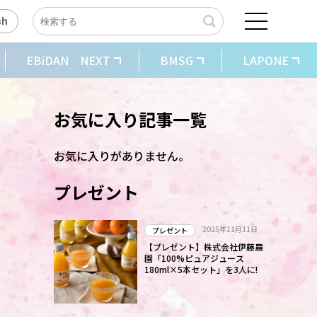
sh
EBiDAN NEXT
BMSG
LAPONE
お気に入り記事一覧
お気に入りがありません。
プレゼント
2025年11月11日
プレゼント
【プレゼント】株式会社伊藤農
園「100%ピュアジュース
180ml×5本セット」を3人に!