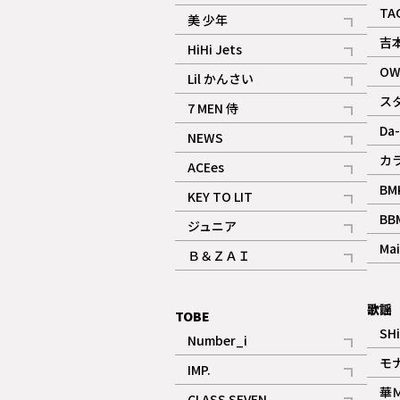
ギャラリー
記事
TA
美 少年
記事
吉
HiHi Jets
記事
OW
Lil かんさい
記事
ス
7 MEN 侍
記事
Da-
NEWS
記事
カ
ACEes
記事
BM
KEY TO LIT
記事
BB
ジュニア
記事
Mai
Ｂ＆ＺＡＩ
記事
歌謡
TOBE
SH
Number_i
記事
モ
IMP.
記事
華
CLASS SEVEN