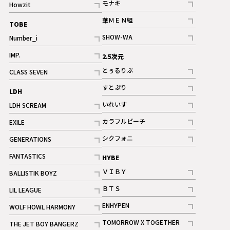
モナキ
Howzit
記事
記事
華ＭＥＮ組
TOBE
記事
SHOW-WA
Number_i
記事
記事
IMP.
2.5次元
記事
とぅるりぶ
CLASS SEVEN
記事
記事
すとぷり
LDH
記事
いれいす
LDH SCREAM
ギャラリー
記事
記事
カラフルピーチ
EXILE
ギャラリー
記事
記事
シクフォニ
GENERATIONS
記事
記事
FANTASTICS
HYBE
記事
ＶＩＢＹ
BALLISTIK BOYZ
記事
記事
ＢＴＳ
LIL LEAGUE
記事
記事
ENHYPEN
WOLF HOWL HARMONY
記事
記事
TOMORROW X TOGETHER
THE JET BOY BANGERZ