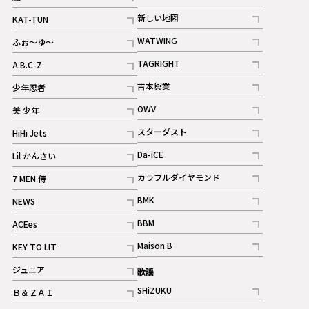
記事
記事
新しい地図
KAT-TUN
記事
記事
WATWING
ふぉ～ゆ～
記事
記事
TAGRIGHT
A.B.C-Z
記事
記事
吉本興業
少年忍者
ギャラリー
記事
記事
OWV
美 少年
記事
記事
スターダスト
HiHi Jets
ギャラリー
記事
記事
Da-iCE
Lil かんさい
記事
記事
カラフルダイヤモンド
7 MEN 侍
記事
記事
BMK
NEWS
記事
記事
BBM
ACEes
ギャラリー
記事
記事
Maison B
KEY TO LIT
ギャラリー
記事
記事
ジュニア
歌謡
ギャラリー
記事
SHiZUKU
Ｂ＆ＺＡＩ
記事
記事