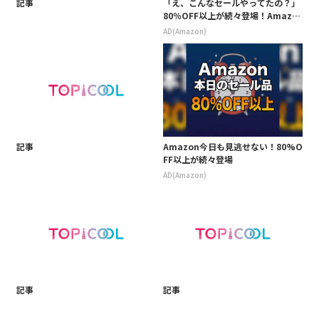
記事
「え、こんなセールやってたの？」
80％OFF以上が続々登場！Amazo
nの本気が凄すぎる
AD(Amazon)
記事
Amazon今日も見逃せない！80%O
FF以上が続々登場
AD(Amazon)
記事
記事