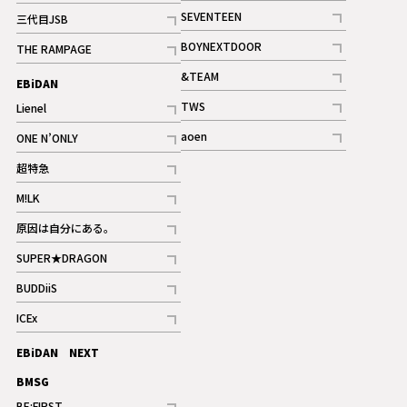
記事
記事
SEVENTEEN
三代目JSB
ギャラリー
記事
記事
BOYNEXTDOOR
THE RAMPAGE
記事
記事
&TEAM
EBiDAN
ギャラリー
記事
TWS
Lienel
ギャラリー
記事
記事
aoen
ONE N’ONLY
記事
記事
超特急
記事
M!LK
ギャラリー
記事
原因は自分にある。
記事
SUPER★DRAGON
記事
BUDDiiS
記事
ICEx
記事
EBiDAN NEXT
BMSG
BE:FIRST