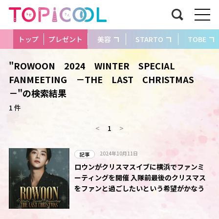
トップ
プレゼント
美容
STARTO
TOBE
"ROWOON 2024 WINTER SPECIAL
FANMEETING －THE LAST CHRISTMAS
－"の検索結果
1 件
<
1
>
2024年10月11日
記事
ロウンがクリスマスイブに横浜でファンミ
ーティングを開催 入隊前最後のクリスマス
をファンと過ごしたいという希望がかなう