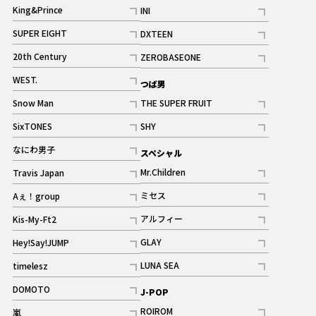
記事
King&Prince
INI
ギャラリー
記事
記事
SUPER EIGHT
DXTEEN
ギャラリー
記事
記事
20th Century
ZEROBASEONE
ギャラリー
記事
記事
WEST.
つば男
記事
Snow Man
THE SUPER FRUIT
記事
記事
SixTONES
SHY
ギャラリー
ギャラリー
記事
記事
なにわ男子
スペシャル
ギャラリー
記事
Mr.Children
Travis Japan
記事
記事
ミセス
Aぇ！group
記事
記事
アルフィー
Kis-My-Ft2
記事
記事
GLAY
Hey!Say!JUMP
ギャラリー
記事
記事
LUNA SEA
timelesz
記事
記事
DOMOTO
J-POP
記事
ROIROM
嵐