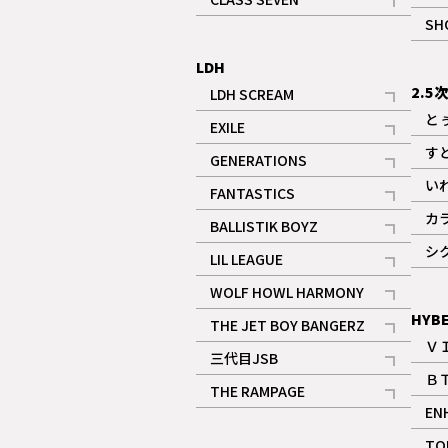
記事
SH
LDH
2.5
LDH SCREAM
記事
と
EXILE
記事
す
GENERATIONS
記事
い
FANTASTICS
記事
カ
BALLISTIK BOYZ
記事
シ
LIL LEAGUE
記事
WOLF HOWL HARMONY
記事
HYB
THE JET BOY BANGERZ
Ｖ
記事
三代目JSB
Ｂ
記事
THE RAMPAGE
EN
記事
ギャラリー
TO