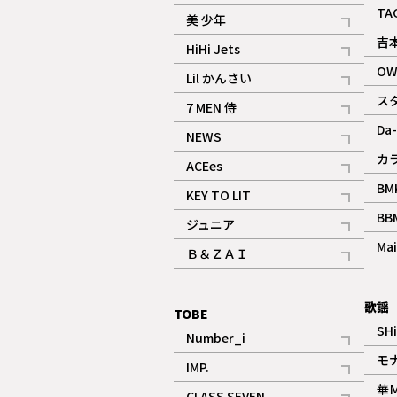
ギャラリー
記事
TA
美 少年
記事
吉
HiHi Jets
記事
OW
Lil かんさい
記事
ス
7 MEN 侍
記事
Da-
NEWS
記事
カ
ACEes
記事
BM
KEY TO LIT
記事
BB
ジュニア
記事
Mai
Ｂ＆ＺＡＩ
記事
歌謡
TOBE
SH
Number_i
記事
モ
IMP.
記事
華
CLASS SEVEN