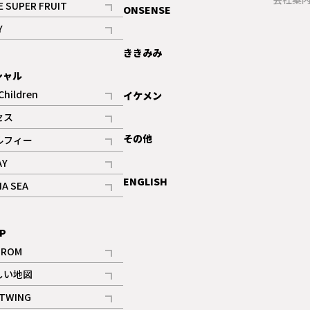
E SUPER FRUIT
ONSENSE
記事
Y
ギャラリー
記事
ききみみ
シャル
Children
イケメン
記事
セス
記事
その他
ルフィー
記事
AY
記事
ENGLISH
NA SEA
記事
P
IROM
記事
しい地図
記事
TWING