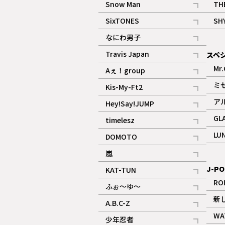
Snow Man
TH
記事
SixTONES
SH
ギャラリー
記事
なにわ男子
ギャラリー
記事
Travis Japan
スペ
記事
Mr.
Aぇ！group
記事
ミ
Kis-My-Ft2
記事
ア
Hey!Say!JUMP
ギャラリー
記事
GL
timelesz
記事
LU
DOMOTO
記事
嵐
記事
J-PO
KAT-TUN
記事
RO
ふぉ～ゆ～
記事
新
A.B.C-Z
記事
WA
少年忍者