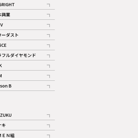
記事
GRIGHT
記事
本興業
記事
V
記事
ターダスト
ギャラリー
記事
iCE
記事
ラフルダイヤモンド
記事
K
記事
M
ギャラリー
記事
son B
ギャラリー
記事
ギャラリー
iZUKU
記事
ナキ
記事
ＭＥＮ組