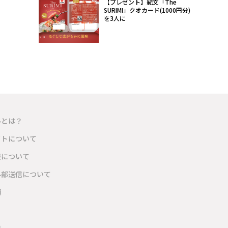
【プレゼント】紀文「The
SURIMI」クオカード(1000円分)
を3人に
ルとは？
イトについて
報について
外部送信について
項
内