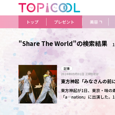
トップ
プレゼント
美容
"Share The World"の検索結果
1
記事
2024年09月01日
23時08分
東方神起「みなさんの前に戻
有観客で5年ぶりにチャ
東方神起が1日、東京・味の
「a―nation」に出演した