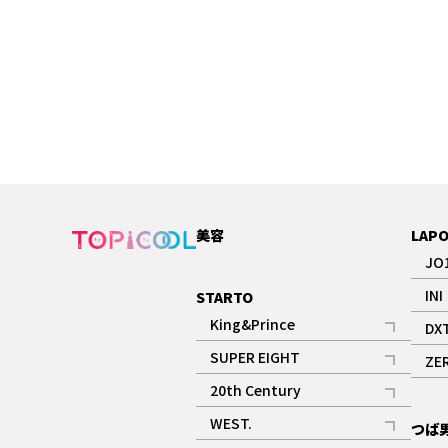
美容
LAP
JO
INI
STARTO
King&Prince
DX
記事
SUPER EIGHT
ZE
記事
20th Century
記事
WEST.
つば
記事