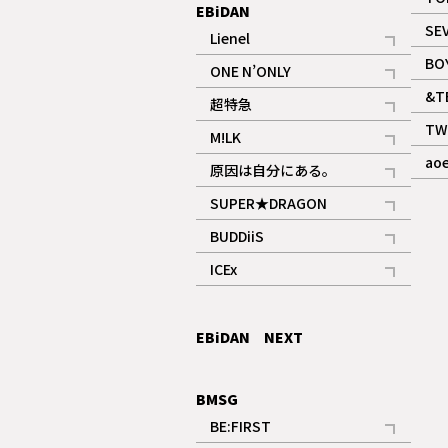
EBiDAN
SE
Lienel
記事
BO
ONE N’ONLY
記事
&T
超特急
記事
TW
M!LK
ギャラリー
記事
ao
原因は自分にある。
記事
SUPER★DRAGON
記事
BUDDiiS
記事
ICEx
記事
EBiDAN NEXT
BMSG
BE:FIRST