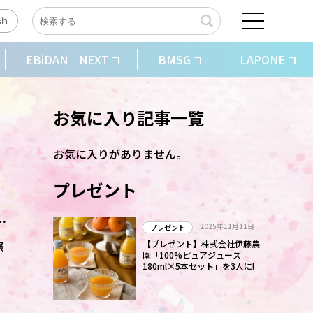
sh
EBiDAN NEXT
BMSG
LAPONE
お気に入り記事一覧
お気に入りがありません。
プレゼント
!
2025年11月11日
プレゼント
祭
【プレゼント】株式会社伊藤農
園「100%ピュアジュース
180ml×5本セット」を3人に!