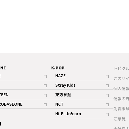
ONE
K-POP
トピク
1
NAZE
このサ
記事
記事
Stray Kids
ギャラリー
個人情
記事
記事
TEEN
東方神起
ギャラリー
情報の
記事
記事
ROBASEONE
NCT
ギャラリー
免責事
記事
記事
Hi-Fi Un!corn
ご意見
記事
男
ギャラリー
会社案