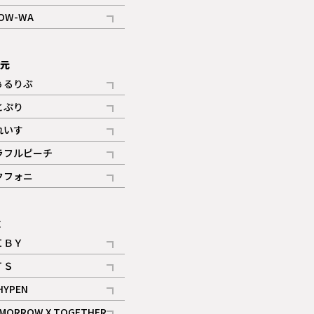
記事
OW-WA
記事
次元
ぅるりぶ
記事
とぷり
記事
れいす
ギャラリー
記事
ラフルピーチ
ギャラリー
記事
クフォニ
記事
E
ＩＢＹ
記事
ＴＳ
記事
HYPEN
記事
MORROW X TOGETHER