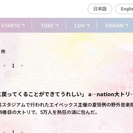
日本語
Engli
STARTO
TOBE
LDH
EBiDAN
 件
<
1
>
ってくることができてうれしい」 a―nation大トリ唱
ンミン感無量
素スタジアムで行われたエイベックス主催の夏恒例の野外音楽
。19番目の大トリで、5万人を熱狂の渦に包んだ。
<
1
>