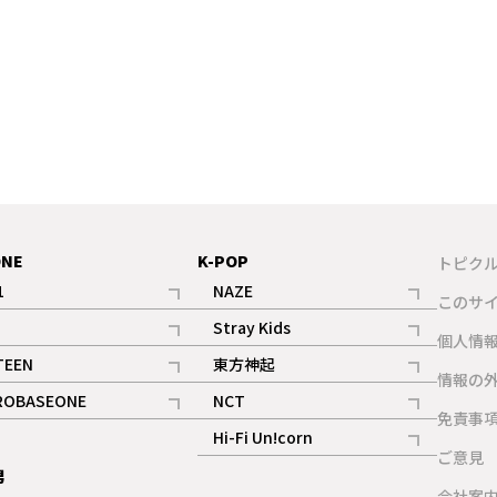
ONE
K-POP
トピク
1
NAZE
このサ
記事
記事
Stray Kids
ギャラリー
個人情
記事
記事
TEEN
東方神起
ギャラリー
情報の
記事
記事
ROBASEONE
NCT
ギャラリー
免責事
記事
記事
Hi-Fi Un!corn
ご意見
記事
男
ギャラリー
会社案