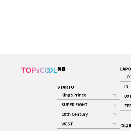
美容
LAP
JO
INI
STARTO
King&Prince
DX
記事
SUPER EIGHT
ZE
記事
20th Century
記事
WEST.
つば
記事