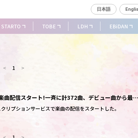
日本語
Engli
STARTO
TOBE
LDH
EBiDAN
<
1
>
スクで楽曲配信スタート!一斉に計372曲、デビュー曲から最
」まで
各サブスクリプションサービスで楽曲の配信をスタートした。
<
1
>