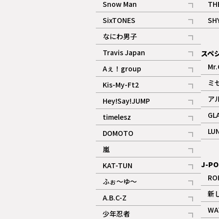
Snow Man
TH
記事
SixTONES
SH
ギャラリー
記事
なにわ男子
ギャラリー
記事
Travis Japan
スペ
記事
Mr.
Aぇ！group
記事
ミ
Kis-My-Ft2
記事
ア
Hey!Say!JUMP
ギャラリー
記事
GL
timelesz
記事
LU
DOMOTO
記事
嵐
記事
J-PO
KAT-TUN
記事
RO
ふぉ～ゆ～
記事
新
A.B.C-Z
記事
WA
少年忍者