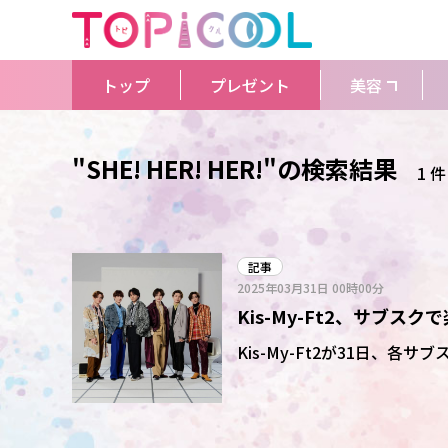
トップ
プレゼント
美容
"SHE! HER! HER!"の検索結果
1 件
記事
2025年03月31日
00時00分
Kis-My-Ft2、サブ
シングル「Curtain call
Kis-My-Ft2が31日、