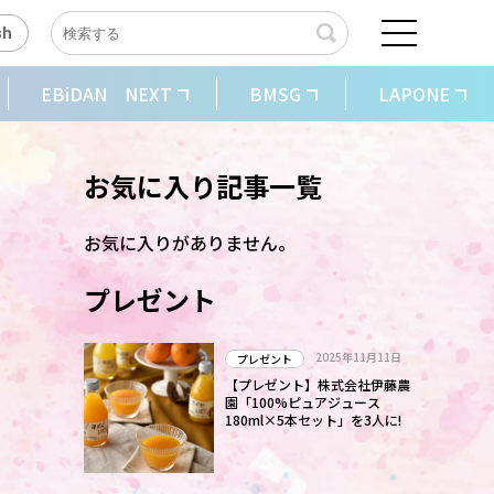
sh
EBiDAN NEXT
BMSG
LAPONE
お気に入り記事一覧
お気に入りがありません。
プレゼント
新
2025年11月11日
プレゼント
【プレゼント】株式会社伊藤農
園「100%ピュアジュース
180ml×5本セット」を3人に!