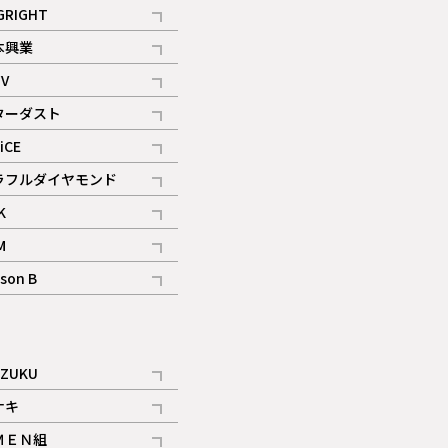
記事
GRIGHT
記事
本興業
記事
V
記事
ターダスト
ギャラリー
記事
iCE
記事
ラフルダイヤモンド
記事
K
記事
M
ギャラリー
記事
son B
ギャラリー
記事
ギャラリー
iZUKU
記事
ナキ
記事
ＭＥＮ組