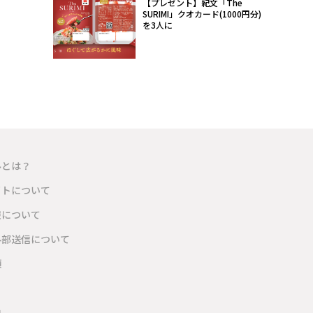
【プレゼント】紀文「The
SURIMI」クオカード(1000円分)
を3人に
ルとは？
イトについて
報について
外部送信について
項
内