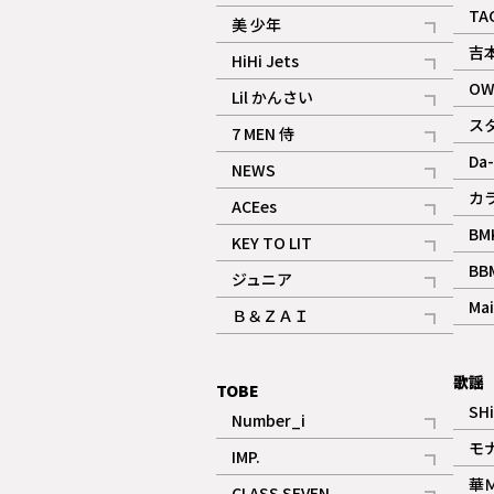
ギャラリー
記事
TA
美 少年
記事
吉
HiHi Jets
記事
OW
Lil かんさい
記事
ス
7 MEN 侍
記事
Da-
NEWS
記事
カ
ACEes
記事
BM
KEY TO LIT
記事
BB
ジュニア
記事
Mai
Ｂ＆ＺＡＩ
記事
歌謡
TOBE
SH
Number_i
記事
モ
IMP.
記事
華
CLASS SEVEN