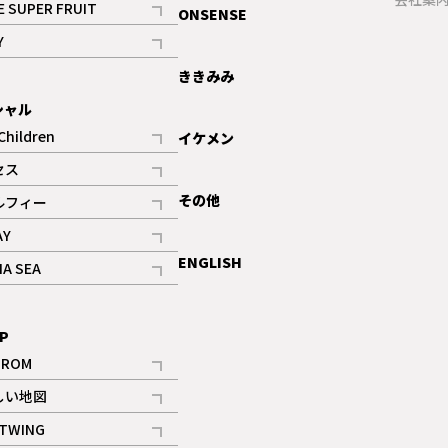
E SUPER FRUIT
ONSENSE
記事
Y
ギャラリー
記事
ききみみ
シャル
Children
イケメン
記事
セス
記事
その他
ルフィー
記事
AY
記事
ENGLISH
NA SEA
記事
P
IROM
記事
しい地図
記事
TWING