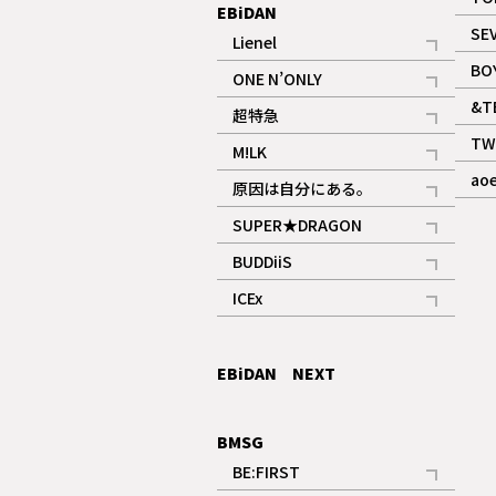
EBiDAN
SE
Lienel
記事
BO
ONE N’ONLY
記事
&T
超特急
記事
TW
M!LK
ギャラリー
記事
ao
原因は自分にある。
記事
SUPER★DRAGON
記事
BUDDiiS
記事
ICEx
記事
EBiDAN NEXT
BMSG
BE:FIRST