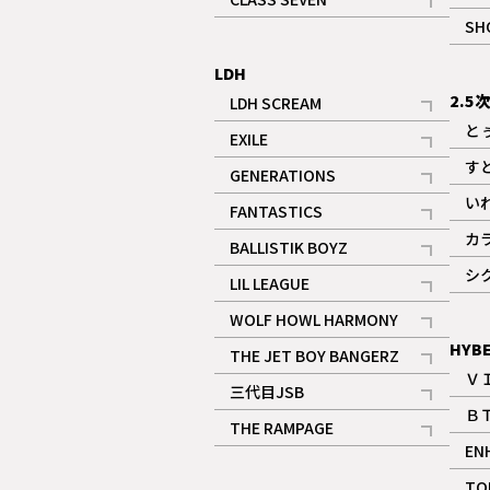
記事
SH
LDH
2.5
LDH SCREAM
記事
と
EXILE
記事
す
GENERATIONS
記事
い
FANTASTICS
記事
カ
BALLISTIK BOYZ
記事
シ
LIL LEAGUE
記事
WOLF HOWL HARMONY
記事
HYB
THE JET BOY BANGERZ
Ｖ
記事
三代目JSB
Ｂ
記事
THE RAMPAGE
EN
記事
ギャラリー
TO