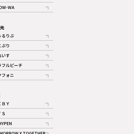
記事
OW-WA
記事
次元
ぅるりぶ
記事
とぷり
記事
れいす
ギャラリー
記事
ラフルピーチ
ギャラリー
記事
クフォニ
記事
E
ＩＢＹ
記事
ＴＳ
記事
HYPEN
記事
MORROW X TOGETHER