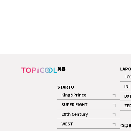
美容
LAP
JO
INI
STARTO
King&Prince
DX
記事
SUPER EIGHT
ZE
記事
20th Century
記事
WEST.
つば
記事