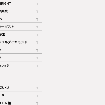
記事
GRIGHT
記事
本興業
記事
V
記事
ターダスト
ギャラリー
記事
iCE
記事
ラフルダイヤモンド
記事
K
記事
M
ギャラリー
記事
son B
ギャラリー
記事
ギャラリー
iZUKU
記事
ナキ
記事
ＭＥＮ組