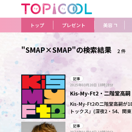
トップ
プレゼント
美容
"SMAP×SMAP"の検索結果
2 件
記事
2025年03月20日
18時28分
Kis-My-Ft2・二階堂
Kis-My-Ft2の二階堂
トックス」(深夜2・54、関
マ)」にゲスト出演した当時のことを振り返った。 シ
になったものの、同曲はテレ
記事
2024年01月04日
19時29分