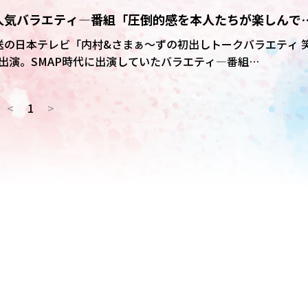
セットに「ドラえもん」でおなじみの公園やどこでもドアのセ
超人気バラエティ―番組「圧倒的感を本人たちが楽しんで
に二階堂は「局またいでドラえもん、レインボーブリッジを渡
いう。
」
送の日本テレビ「内村&さまぁ～ずの初出しトークバラエティ 
スト出演。SMAP時代に出演していたバラエティ―番組
語った。
<
1
>