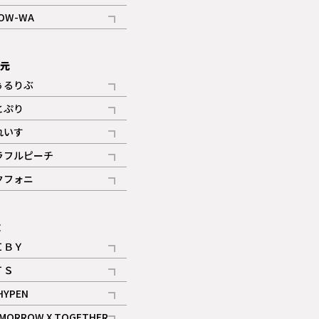
記事
OW-WA
記事
次元
ぅるりぶ
記事
とぷり
記事
れいす
ギャラリー
記事
ラフルピーチ
ギャラリー
記事
クフォニ
記事
E
ＩＢＹ
記事
ＴＳ
記事
HYPEN
記事
MORROW X TOGETHER