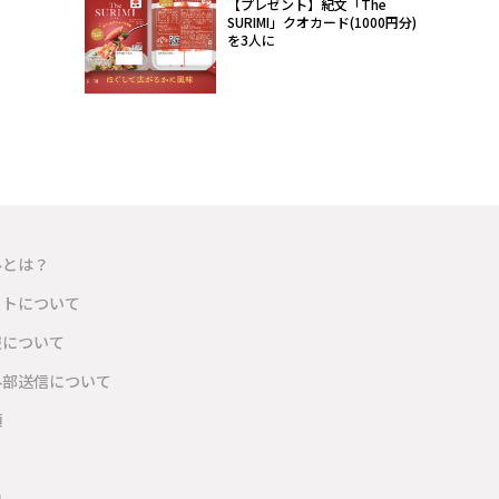
【プレゼント】紀文「The
SURIMI」クオカード(1000円分)
を3人に
ルとは？
イトについて
報について
外部送信について
項
内