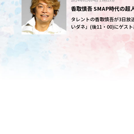
状況であったが、スタジオの
香取慎吾 SMAP時代の
トが用意されていた。その時
て来られるんだ」と思ったと
た」「緊張感ありました
タレントの香取慎吾が3日放
いダネ」(後11・00)にゲ
「SMAP×SMAP」について