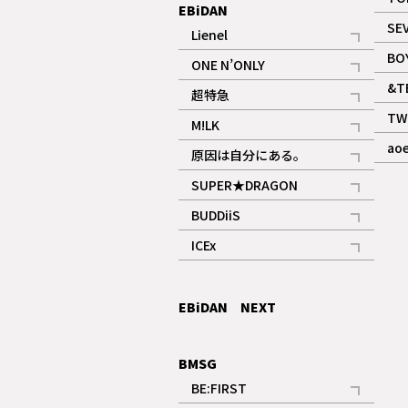
EBiDAN
SE
Lienel
記事
BO
ONE N’ONLY
記事
&T
超特急
記事
TW
M!LK
ギャラリー
記事
ao
原因は自分にある。
記事
SUPER★DRAGON
記事
BUDDiiS
記事
ICEx
記事
EBiDAN NEXT
BMSG
BE:FIRST