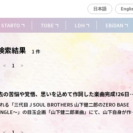
日本語
Engli
STARTO
TOBE
LDH
EBiDAN
"の検索結果
1 件
<
1
>
過去の苦悩や覚悟、思いを込めて作詞した楽曲完成!26日
フェス」で歌唱
「三代目 J SOUL BROTHERS 山下健二郎のZERO BASE
5 ～JUNGLE～」の目玉企画「山下健二郎楽曲」にて、山下自身が作
。
<
1
>