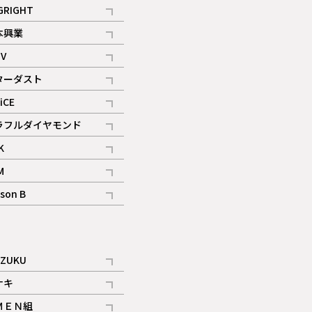
記事
GRIGHT
記事
本興業
記事
V
記事
ターダスト
ギャラリー
記事
iCE
記事
ラフルダイヤモンド
記事
K
記事
M
ギャラリー
記事
son B
ギャラリー
記事
ギャラリー
iZUKU
記事
ナキ
記事
ＭＥＮ組