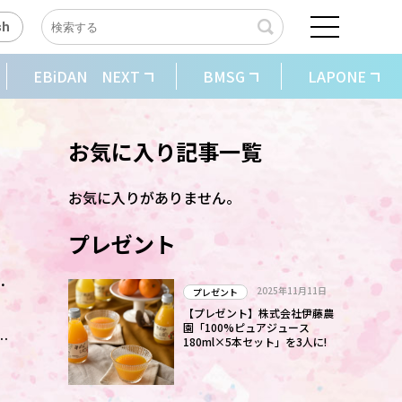
sh
EBiDAN NEXT
BMSG
LAPONE
お気に入り記事一覧
お気に入りがありません。
プレゼント
に
2025年11月11日
プレゼント
【プレゼント】株式会社伊藤農
園「100%ピュアジュース
詞
180ml×5本セット」を3人に!