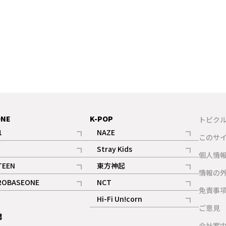
ONE
K-POP
トピク
1
NAZE
このサ
記事
記事
Stray Kids
ギャラリー
個人情
記事
記事
TEEN
東方神起
ギャラリー
情報の
記事
記事
ROBASEONE
NCT
ギャラリー
免責事
記事
記事
Hi-Fi Un!corn
ご意見
記事
男
ギャラリー
会社案