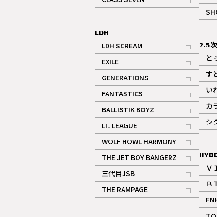
記事
SH
LDH
2.5
LDH SCREAM
記事
と
EXILE
記事
す
GENERATIONS
記事
い
FANTASTICS
記事
カ
BALLISTIK BOYZ
記事
シ
LIL LEAGUE
記事
WOLF HOWL HARMONY
記事
HYB
THE JET BOY BANGERZ
Ｖ
記事
三代目JSB
Ｂ
記事
THE RAMPAGE
EN
記事
ギャラリー
TO