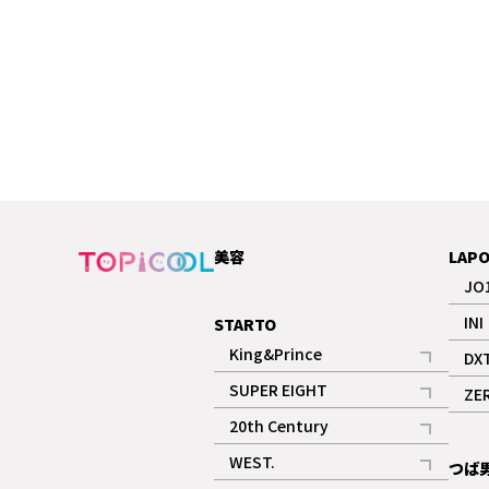
美容
LAP
JO
INI
STARTO
King&Prince
DX
記事
SUPER EIGHT
ZE
記事
20th Century
記事
WEST.
つば
記事