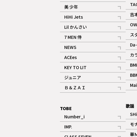
ギャラリー
記事
TA
美 少年
記事
吉
HiHi Jets
記事
OW
Lil かんさい
記事
ス
7 MEN 侍
記事
Da-
NEWS
記事
カ
ACEes
記事
BM
KEY TO LIT
記事
BB
ジュニア
記事
Mai
Ｂ＆ＺＡＩ
記事
歌謡
TOBE
SH
Number_i
記事
モ
IMP.
記事
華
CLASS SEVEN