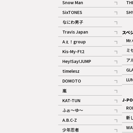
Snow Man
TH
記事
SixTONES
SH
ギャラリー
記事
なにわ男子
ギャラリー
記事
Travis Japan
スペ
記事
Mr.
Aぇ！group
記事
ミ
Kis-My-Ft2
記事
ア
Hey!Say!JUMP
ギャラリー
記事
GL
timelesz
記事
LU
DOMOTO
記事
嵐
記事
J-PO
KAT-TUN
記事
RO
ふぉ～ゆ～
記事
新
A.B.C-Z
記事
WA
少年忍者