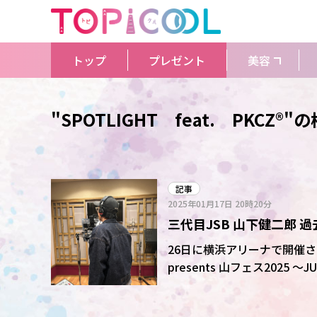
トップ
プレゼント
美容
"SPOTLIGHT feat. PKCZ®
記事
2025年01月17日
20時20分
三代目JSB 山下健二郎 
横浜アリーナで開催「山
26日に横浜アリーナで開催される
presents 山フェス202
し、自ら歌う楽曲が完成した