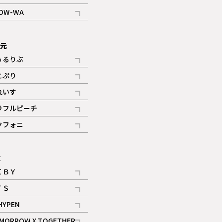
記事
OW-WA
記事
次元
ぅるりぶ
記事
とぷり
記事
れいす
ギャラリー
記事
ラフルピーチ
ギャラリー
記事
クフォニ
記事
E
ＩＢＹ
記事
ＴＳ
記事
HYPEN
記事
MORROW X TOGETHER