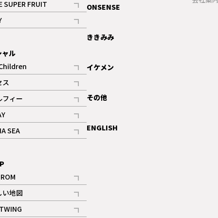
E SUPER FRUIT
ONSENSE
記事
Y
ギャラリー
記事
ききみみ
シャル
Children
イケメン
記事
セス
記事
その他
ルフィー
記事
AY
記事
ENGLISH
NA SEA
記事
P
IROM
記事
しい地図
記事
TWING