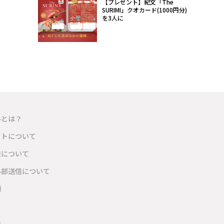
【プレゼント】紀文「The
SURIMI」クオカード(1000円分)
を3人に
ルとは？
イトについて
報について
外部送信について
項
内