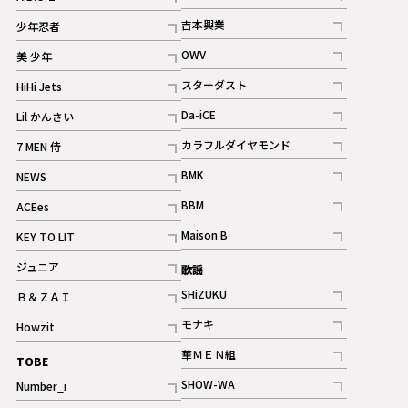
記事
記事
吉本興業
少年忍者
ギャラリー
記事
記事
OWV
美 少年
記事
記事
スターダスト
HiHi Jets
ギャラリー
記事
記事
Da-iCE
Lil かんさい
記事
記事
カラフルダイヤモンド
7 MEN 侍
記事
記事
BMK
NEWS
記事
記事
BBM
ACEes
ギャラリー
記事
記事
Maison B
KEY TO LIT
ギャラリー
記事
記事
ジュニア
歌謡
ギャラリー
記事
SHiZUKU
Ｂ＆ＺＡＩ
記事
記事
モナキ
Howzit
記事
記事
華ＭＥＮ組
TOBE
記事
SHOW-WA
Number_i
記事
記事