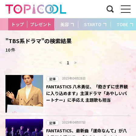
トップ
プレゼント
美容
STARTO
TOBE
"TBS系ドラマ"の検索結果
10 件
<
1
>
2025年04月28日
記事
FANTASTICS 八木勇征、「飽きずに世界観
に入り込めます」主演ドラマ「あやしいパ
ートナー」に手応え 主題歌も担当
2025年04月07日
記事
FANTASTICS、最新曲「運命なんて」が八