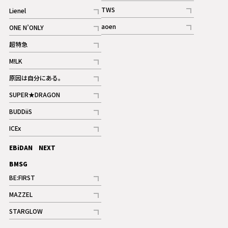
記事
TWS
Lienel
ギャラリー
記事
記事
aoen
ONE N’ONLY
記事
記事
超特急
記事
M!LK
ギャラリー
記事
原因は自分にある。
記事
SUPER★DRAGON
記事
BUDDiiS
記事
ICEx
記事
EBiDAN NEXT
BMSG
BE:FIRST
記事
MAZZEL
ギャラリー
記事
STARGLOW
ギャラリー
記事