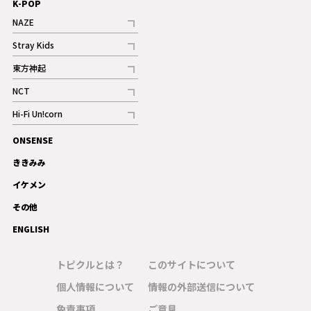
K-POP
NAZE
記事
Stray Kids
記事
東方神起
記事
NCT
記事
Hi-Fi Un!corn
記事
ONSENSE
ギャラリー
ききみみ
イケメン
その他
ENGLISH
トピクルとは？
このサイトについて
個人情報について
情報の外部送信について
免責事項
ご意見