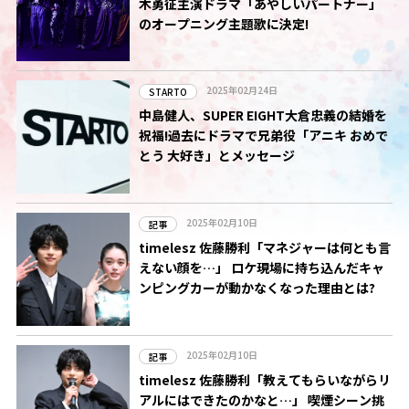
木勇征主演ドラマ「あやしいパートナー」
のオープニング主題歌に決定!
2025年02月24日
STARTO
中島健人、SUPER EIGHT大倉忠義の結婚を
祝福!過去にドラマで兄弟役「アニキ おめで
とう 大好き」とメッセージ
2025年02月10日
記事
timelesz 佐藤勝利「マネジャーは何とも言
えない顔を…」 ロケ現場に持ち込んだキャ
ンピングカーが動かなくなった理由とは?
2025年02月10日
記事
timelesz 佐藤勝利「教えてもらいながらリ
アルにはできたのかなと…」 喫煙シーン挑