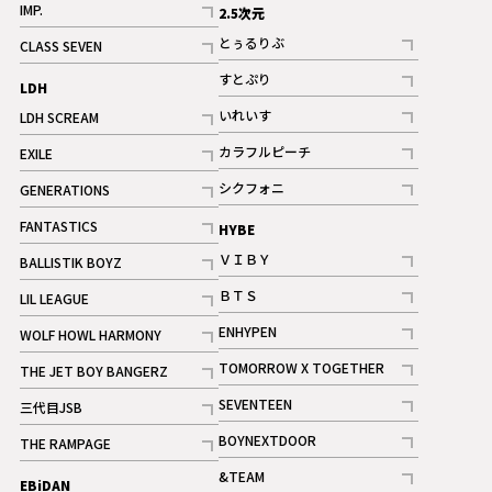
IMP.
2.5次元
記事
とぅるりぶ
CLASS SEVEN
記事
記事
すとぷり
LDH
記事
いれいす
LDH SCREAM
ギャラリー
記事
記事
カラフルピーチ
EXILE
ギャラリー
記事
記事
シクフォニ
GENERATIONS
記事
記事
FANTASTICS
HYBE
記事
ＶＩＢＹ
BALLISTIK BOYZ
記事
記事
ＢＴＳ
LIL LEAGUE
記事
記事
ENHYPEN
WOLF HOWL HARMONY
記事
記事
TOMORROW X TOGETHER
THE JET BOY BANGERZ
記事
記事
SEVENTEEN
三代目JSB
ギャラリー
記事
記事
BOYNEXTDOOR
THE RAMPAGE
記事
記事
&TEAM
EBiDAN
ギャラリー