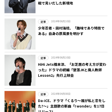
戦で見いだした新境地
2024年06月10日
記事
少年忍者・田村海琉、「趣味であり特技で
ある」自身の原風景を明かす
2024年06月10日
記事
HiHi Jets橋本涼、「お芝居の考え方が変わ
った」ドラマの続編「墜落JKと廃人教師
Lesson2」先行上映会
2024年04月08日
記事
Da-iCE、ドラマ「くるり～誰が私と恋をし
た?～」主題歌の新曲「I wonder」を17日
リリース!