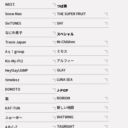
記事
記事
WEST.
つば男
記事
Snow Man
THE SUPER FRUIT
記事
記事
SixTONES
SHY
ギャラリー
ギャラリー
記事
記事
なにわ男子
スペシャル
ギャラリー
記事
Mr.Children
Travis Japan
記事
記事
ミセス
Aぇ！group
記事
記事
アルフィー
Kis-My-Ft2
記事
記事
GLAY
Hey!Say!JUMP
ギャラリー
記事
記事
LUNA SEA
timelesz
記事
記事
DOMOTO
J-POP
記事
ROIROM
嵐
記事
記事
新しい地図
KAT-TUN
記事
記事
WATWING
ふぉ～ゆ～
記事
記事
TAGRIGHT
A.B.C-Z