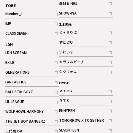
記事
華ＭＥＮ組
TOBE
記事
SHOW-WA
Number_i
記事
記事
IMP.
2.5次元
記事
とぅるりぶ
CLASS SEVEN
記事
記事
すとぷり
LDH
記事
いれいす
LDH SCREAM
ギャラリー
記事
記事
カラフルピーチ
EXILE
ギャラリー
記事
記事
シクフォニ
GENERATIONS
記事
記事
FANTASTICS
HYBE
記事
ＶＩＢＹ
BALLISTIK BOYZ
記事
記事
ＢＴＳ
LIL LEAGUE
記事
記事
ENHYPEN
WOLF HOWL HARMONY
記事
記事
TOMORROW X TOGETHER
THE JET BOY BANGERZ
記事
記事
SEVENTEEN
三代目JSB