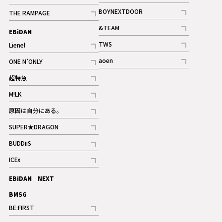
ギャラリー
記事
記事
BOYNEXTDOOR
THE RAMPAGE
記事
記事
&TEAM
EBiDAN
ギャラリー
記事
TWS
Lienel
ギャラリー
記事
記事
aoen
ONE N’ONLY
記事
記事
超特急
記事
M!LK
ギャラリー
記事
原因は自分にある。
記事
SUPER★DRAGON
記事
BUDDiiS
記事
ICEx
記事
EBiDAN NEXT
BMSG
BE:FIRST
記事