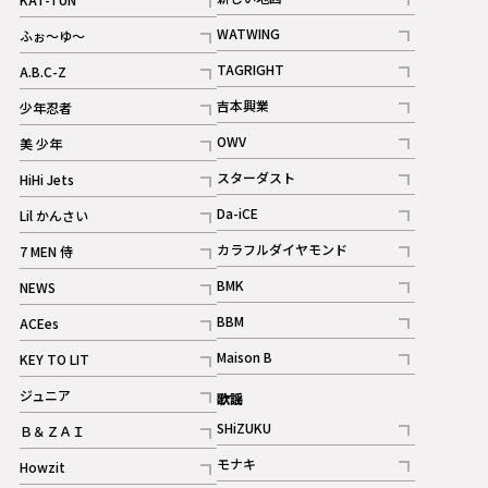
記事
記事
WATWING
ふぉ～ゆ～
記事
記事
TAGRIGHT
A.B.C-Z
記事
記事
吉本興業
少年忍者
ギャラリー
記事
記事
OWV
美 少年
記事
記事
スターダスト
HiHi Jets
ギャラリー
記事
記事
Da-iCE
Lil かんさい
記事
記事
カラフルダイヤモンド
7 MEN 侍
記事
記事
BMK
NEWS
記事
記事
BBM
ACEes
ギャラリー
記事
記事
Maison B
KEY TO LIT
ギャラリー
記事
記事
ジュニア
歌謡
ギャラリー
記事
SHiZUKU
Ｂ＆ＺＡＩ
記事
記事
モナキ
Howzit
記事