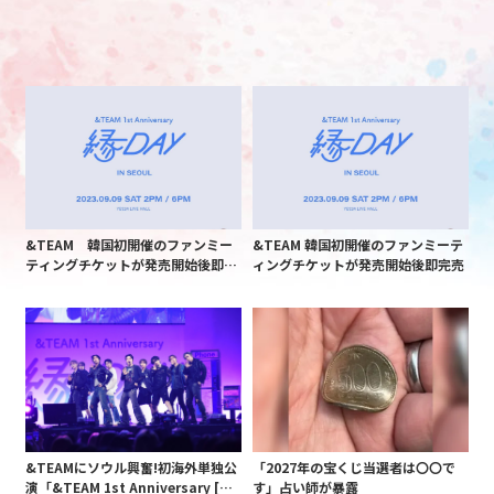
&TEAM 韓国初開催のファンミー
&TEAM 韓国初開催のファンミーテ
ティングチケットが発売開始後即完
ィングチケットが発売開始後即完売
売
&TEAMにソウル興奮!初海外単独公
「2027年の宝くじ当選者は〇〇で
演「&TEAM 1st Anniversary [縁
す」占い師が暴露