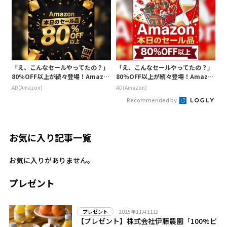
「え、こんなセールやってたの？」
「え、こんなセールやってたの？」
80％OFF以上が続々登場！Amazo
80％OFF以上が続々登場！Amazo
nの本気が凄すぎる
nの本気が凄すぎる
AD(Amazon)
AD(Amazon)
Recommended by
お気に入り記事一覧
お気に入りがありません。
プレゼント
2025年11月11日
プレゼント
【プレゼント】株式会社伊藤農園「100%ピ