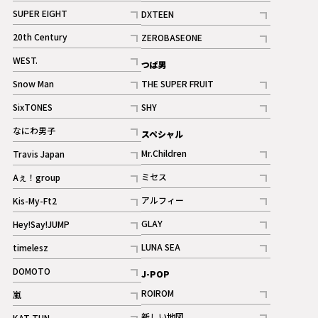
記事
記事
SUPER EIGHT
DXTEEN
ギャラリー
記事
記事
20th Century
ZEROBASEONE
ギャラリー
記事
記事
WEST.
つば男
記事
Snow Man
THE SUPER FRUIT
記事
記事
SixTONES
SHY
ギャラリー
ギャラリー
記事
記事
なにわ男子
スペシャル
ギャラリー
記事
Mr.Children
Travis Japan
記事
記事
ミセス
Aぇ！group
記事
記事
アルフィー
Kis-My-Ft2
記事
記事
GLAY
Hey!Say!JUMP
ギャラリー
記事
記事
LUNA SEA
timelesz
記事
記事
DOMOTO
J-POP
記事
ROIROM
嵐
記事
記事
新しい地図
KAT-TUN