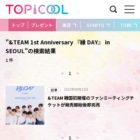
トップ
プレゼント
美容
STARTO
TOBE
"&TEAM 1st Anniversary 『縁 DAY』 in
SEOUL"の検索結果
1 件
<
1
>
2023年08月22日
記事
&TEAM 韓国初開催のファンミーティングチ
ケットが発売開始後即完売
<
1
>