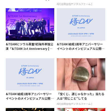
DAY] in SEOUL」
AD(合同会社デジタルファーム )
&TEAMにソウル興奮!初海外単独公
&TEAM 結成1周年アニバーサリー
演「&TEAM 1st Anniversary [縁
イベントのメインビジュアル公開
DAY] in SEOUL」
公演中撮影OKの時間も
&TEAM 結成1周年アニバーサリー
「宝くじ、運じゃなかった」当たる
イベントのメインビジュアル公開 公
人は“同じこと”してる
演中撮影OKの時間も
AD(合同会社デジタルファーム )