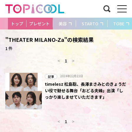
トップ
プレゼント
美容
STARTO
TOBE
"THEATER MILANO-Za"の検索結果
1 件
<
1
>
2024年12月21日
記事
timelesz 松島聡、長澤まさみとのきょうだ
い役で魅せる舞台「おどる夫婦」出演「し
っかり楽しませていただきます」
<
1
>