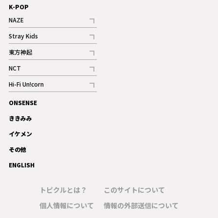
K-POP
NAZE
記事
Stray Kids
記事
東方神起
記事
NCT
記事
Hi-Fi Un!corn
記事
ONSENSE
ギャラリー
ききみみ
イケメン
その他
ENGLISH
トピクルとは？
このサイトについて
個人情報について
情報の外部送信について