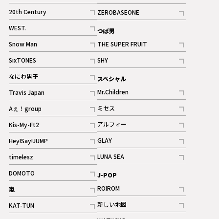
ギャラリー
記事
記事
20th Century
ZEROBASEONE
ギャラリー
記事
記事
WEST.
つば男
記事
Snow Man
THE SUPER FRUIT
記事
記事
SixTONES
SHY
ギャラリー
ギャラリー
記事
記事
なにわ男子
スペシャル
ギャラリー
記事
Mr.Children
Travis Japan
記事
記事
ミセス
Aぇ！group
記事
記事
アルフィー
Kis-My-Ft2
記事
記事
GLAY
Hey!Say!JUMP
ギャラリー
記事
記事
LUNA SEA
timelesz
記事
記事
DOMOTO
J-POP
記事
ROIROM
嵐
記事
記事
新しい地図
KAT-TUN
記事
記事