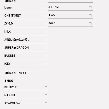
EBiDAN
ギャラリー
記事
&TEAM
Lienel
記事
記事
TWS
ONE N’ONLY
ギャラリー
記事
記事
aoen
超特急
記事
記事
M!LK
ギャラリー
記事
原因は自分にある。
記事
SUPER★DRAGON
記事
BUDDiiS
記事
ICEx
記事
EBiDAN NEXT
BMSG
BE:FIRST
記事
MAZZEL
ギャラリー
記事
STARGLOW
ギャラリー
記事