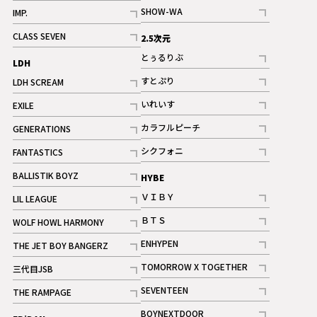
記事
記事
SHOW-WA
IMP.
記事
記事
CLASS SEVEN
2.5次元
記事
とぅるりぶ
LDH
記事
すとぷり
LDH SCREAM
記事
記事
いれいす
EXILE
ギャラリー
記事
記事
カラフルピーチ
GENERATIONS
ギャラリー
記事
記事
シクフォニ
FANTASTICS
記事
記事
BALLISTIK BOYZ
HYBE
記事
ＶＩＢＹ
LIL LEAGUE
記事
記事
ＢＴＳ
WOLF HOWL HARMONY
記事
記事
ENHYPEN
THE JET BOY BANGERZ
記事
記事
TOMORROW X TOGETHER
三代目JSB
記事
記事
SEVENTEEN
THE RAMPAGE
ギャラリー
記事
記事
BOYNEXTDOOR