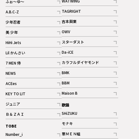
WATWING
ふぉ～ゆ～
記事
記事
TAGRIGHT
A.B.C-Z
記事
記事
吉本興業
少年忍者
ギャラリー
記事
記事
OWV
美 少年
記事
記事
スターダスト
HiHi Jets
ギャラリー
記事
記事
Da-iCE
Lil かんさい
記事
記事
カラフルダイヤモンド
7 MEN 侍
記事
記事
BMK
NEWS
記事
記事
BBM
ACEes
ギャラリー
記事
記事
Maison B
KEY TO LIT
ギャラリー
記事
記事
ジュニア
歌謡
ギャラリー
記事
SHiZUKU
Ｂ＆ＺＡＩ
記事
記事
モナキ
TOBE
記事
華ＭＥＮ組
Number_i