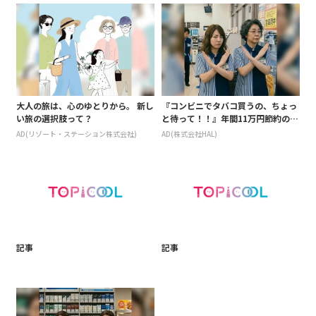
大人の旅は、心のゆとりから。 新し
『コンビニでタバコ買うの、ちょっ
い旅の選択肢って？
と待って！！』年間11万円節約の新
型タバコ
AD(リゾート・ステーション株式会社)
AD(株式会社HAL)
記事
記事