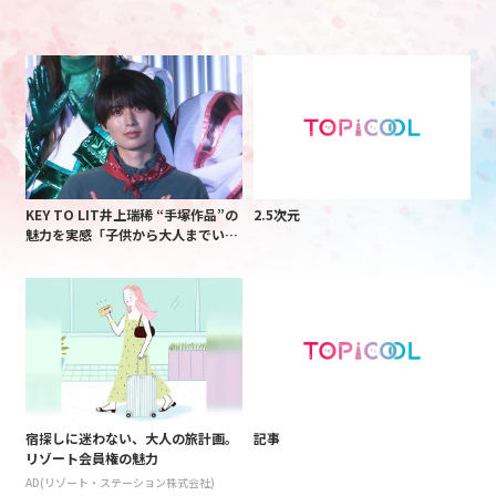
KEY TO LIT井上瑞稀 “手塚作品”の
2.5次元
魅力を実感「子供から大人までいろ
いろなメッセージを受け取ることが
できる」
宿探しに迷わない、大人の旅計画。
記事
リゾート会員権の魅力
AD(リゾート・ステーション株式会社)