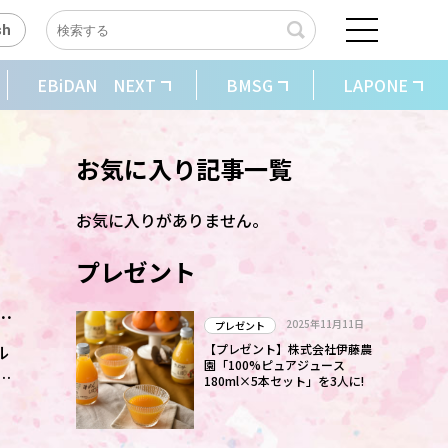
sh
EBiDAN NEXT
BMSG
LAPONE
お気に入り記事一覧
お気に入りがありません。
プレゼント
記
2025年11月11日
プレゼント
ル
【プレゼント】株式会社伊藤農
園「100%ピュアジュース
180ml×5本セット」を3人に!
。