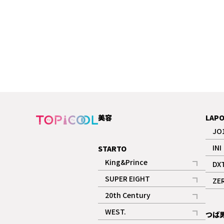
美容
LAP
JO
INI
STARTO
King&Prince
DX
記事
SUPER EIGHT
ZE
記事
20th Century
記事
WEST.
つば
記事