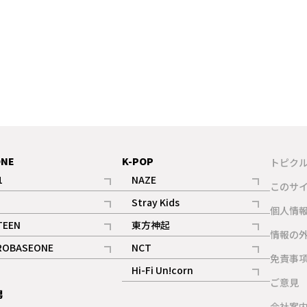
ONE
K-POP
トピク
1
NAZE
このサ
記事
記事
Stray Kids
ギャラリー
個人情
記事
記事
TEEN
東方神起
ギャラリー
情報の
記事
記事
ROBASEONE
NCT
ギャラリー
免責事
記事
記事
Hi-Fi Un!corn
ご意見
記事
男
ギャラリー
会社案