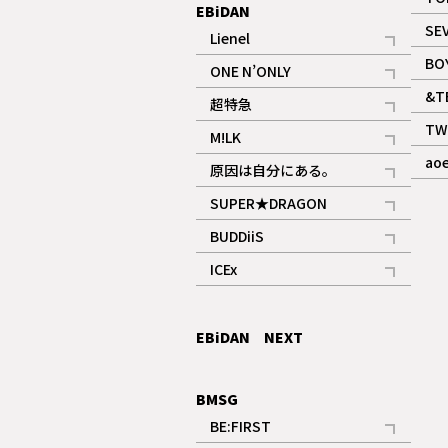
EBiDAN
SE
Lienel
記事
BO
ONE N’ONLY
記事
&T
超特急
記事
TW
M!LK
ギャラリー
記事
ao
原因は自分にある。
記事
SUPER★DRAGON
記事
BUDDiiS
記事
ICEx
記事
EBiDAN NEXT
BMSG
BE:FIRST