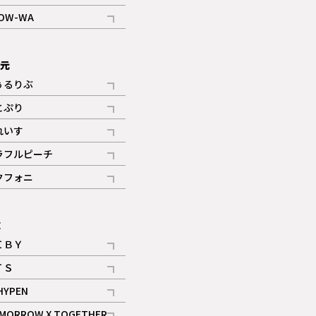
記事
OW-WA
記事
次元
ぅるりぶ
記事
とぷり
記事
れいす
ギャラリー
記事
ラフルピーチ
ギャラリー
記事
クフォニ
記事
E
ＩＢＹ
記事
ＴＳ
記事
HYPEN
記事
MORROW X TOGETHER