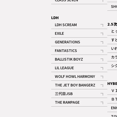
記事
SH
LDH
2.5
LDH SCREAM
記事
と
EXILE
記事
す
GENERATIONS
記事
い
FANTASTICS
記事
カ
BALLISTIK BOYZ
記事
シ
LIL LEAGUE
記事
WOLF HOWL HARMONY
記事
HYB
THE JET BOY BANGERZ
Ｖ
記事
三代目JSB
Ｂ
記事
THE RAMPAGE
EN
記事
ギャラリー
TO