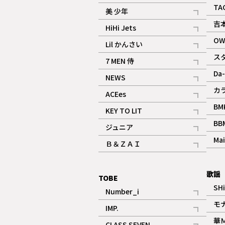
ギャラリー
記事
TA
美 少年
記事
吉
HiHi Jets
記事
OW
Lil かんさい
記事
ス
7 MEN 侍
記事
Da-
NEWS
記事
カ
ACEes
記事
BM
KEY TO LIT
記事
BB
ジュニア
記事
Mai
Ｂ＆ＺＡＩ
記事
歌謡
TOBE
SH
Number_i
記事
モ
IMP.
記事
華
CLASS SEVEN