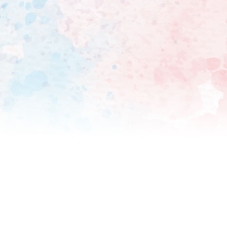
初週売上枚数として令和に入