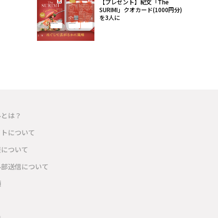
【プレゼント】紀文「The
SURIMI」クオカード(1000円分)
を3人に
ルとは？
イトについて
報について
外部送信について
項
内