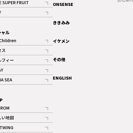
E SUPER FRUIT
ONSENSE
記事
Y
ギャラリー
記事
ききみみ
シャル
Children
イケメン
記事
セス
記事
その他
ルフィー
記事
AY
記事
ENGLISH
NA SEA
記事
P
IROM
記事
しい地図
記事
TWING