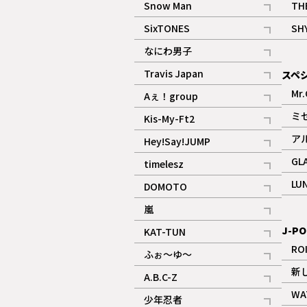
Snow Man
TH
記事
SixTONES
SH
ギャラリー
記事
なにわ男子
ギャラリー
記事
Travis Japan
スペ
記事
Mr.
Aぇ！group
記事
ミ
Kis-My-Ft2
記事
ア
Hey!Say!JUMP
ギャラリー
記事
GL
timelesz
記事
LU
DOMOTO
記事
嵐
記事
J-PO
KAT-TUN
記事
RO
ふぉ～ゆ～
記事
新
A.B.C-Z
記事
WA
少年忍者