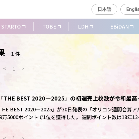
日本語
Engli
STARTO
TOBE
LDH
EBiDAN
果
1 件
<
1
>
「THE BEST 2020―2025」の初週売上枚数が令和最高
THE BEST 2020―2025」が30日発表の「オリコン週間合算ア
イントで1位を獲得した。 週間ポイント数は18年12月
同ランキングで歴代最高ポイントを記録した。また同作は同日付
ング」で、初週売上139万5000枚を記録し初登場1位を獲得
<
1
>