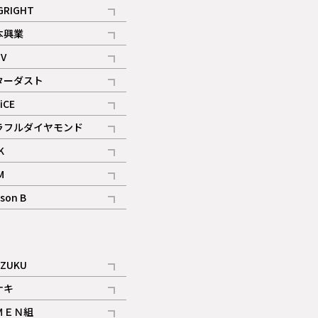
記事
GRIGHT
記事
本興業
記事
V
記事
ターダスト
ギャラリー
記事
iCE
記事
ラフルダイヤモンド
記事
K
記事
M
ギャラリー
記事
son B
ギャラリー
記事
ギャラリー
iZUKU
記事
ナキ
記事
ＭＥＮ組