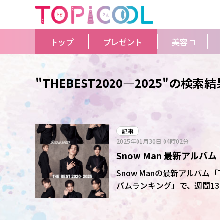
トップ
プレゼント
美容
"THEBEST2020―2025"の検索結
記事
2025年01月30日
04時02分
Snow Man 最新アルバム
録を達成!
Snow Manの最新アルバム「
バムランキング」で、週間139万5000ポ
24日付けからスタートした
「オリコン週間アルバムランキ