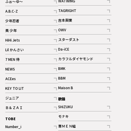
WATWING
ふぉ～ゆ～
記事
記事
TAGRIGHT
A.B.C-Z
記事
記事
吉本興業
少年忍者
ギャラリー
記事
記事
OWV
美 少年
記事
記事
スターダスト
HiHi Jets
ギャラリー
記事
記事
Da-iCE
Lil かんさい
記事
記事
カラフルダイヤモンド
7 MEN 侍
記事
記事
BMK
NEWS
記事
記事
BBM
ACEes
ギャラリー
記事
記事
Maison B
KEY TO LIT
ギャラリー
記事
記事
ジュニア
歌謡
ギャラリー
記事
SHiZUKU
Ｂ＆ＺＡＩ
記事
記事
モナキ
TOBE
記事
華ＭＥＮ組
Number_i