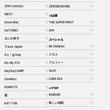
ギャラリー
記事
記事
20th Century
ZEROBASEONE
ギャラリー
記事
記事
WEST.
つば男
記事
Snow Man
THE SUPER FRUIT
記事
記事
SixTONES
SHY
ギャラリー
ギャラリー
記事
記事
なにわ男子
スペシャル
ギャラリー
記事
Mr.Children
Travis Japan
記事
記事
ミセス
Aぇ！group
記事
記事
アルフィー
Kis-My-Ft2
記事
記事
GLAY
Hey!Say!JUMP
ギャラリー
記事
記事
LUNA SEA
timelesz
記事
記事
DOMOTO
J-POP
記事
ROIROM
嵐
記事
記事
新しい地図
KAT-TUN
記事
記事