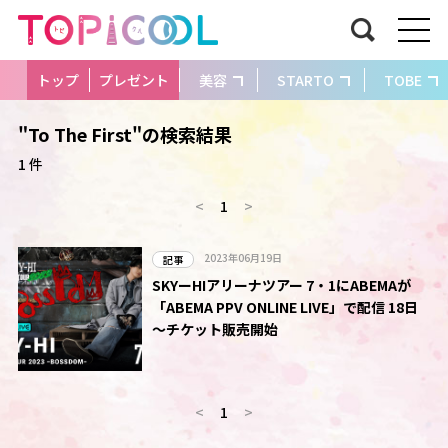
トップ
プレゼント
美容
STARTO
TOBE
"To The First"の検索結果
1 件
<
1
>
2023年06月19日
記事
SKYーHIアリーナツアー 7・1にABEMAが
「ABEMA PPV ONLINE LIVE」で配信 18日
～チケット販売開始
<
1
>