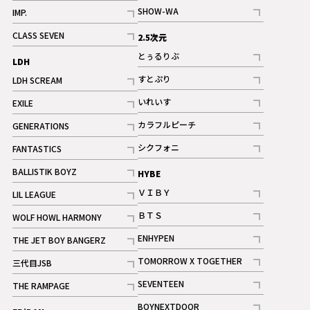
記事
記事
SHOW-WA
IMP.
記事
記事
CLASS SEVEN
2.5次元
記事
とぅるりぶ
LDH
記事
すとぷり
LDH SCREAM
記事
記事
いれいす
EXILE
ギャラリー
記事
記事
カラフルピーチ
GENERATIONS
ギャラリー
記事
記事
シクフォニ
FANTASTICS
記事
記事
BALLISTIK BOYZ
HYBE
記事
ＶＩＢＹ
LIL LEAGUE
記事
記事
ＢＴＳ
WOLF HOWL HARMONY
記事
記事
ENHYPEN
THE JET BOY BANGERZ
記事
記事
TOMORROW X TOGETHER
三代目JSB
記事
記事
SEVENTEEN
THE RAMPAGE
ギャラリー
記事
記事
BOYNEXTDOOR