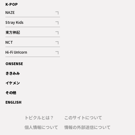
K-POP
NAZE
記事
Stray Kids
記事
東方神起
記事
NCT
記事
Hi-Fi Un!corn
記事
ONSENSE
ギャラリー
ききみみ
イケメン
その他
ENGLISH
トピクルとは？
このサイトについて
個人情報について
情報の外部送信について