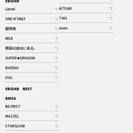
EBiDAN
ギャラリー
記事
&TEAM
Lienel
記事
記事
TWS
ONE N’ONLY
ギャラリー
記事
記事
aoen
超特急
記事
記事
M!LK
ギャラリー
記事
原因は自分にある。
記事
SUPER★DRAGON
記事
BUDDiiS
記事
ICEx
記事
EBiDAN NEXT
BMSG
BE:FIRST
記事
MAZZEL
ギャラリー
記事
STARGLOW
ギャラリー
記事