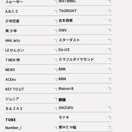
WATWING
ふぉ～ゆ～
記事
記事
TAGRIGHT
A.B.C-Z
記事
記事
吉本興業
少年忍者
ギャラリー
記事
記事
OWV
美 少年
記事
記事
スターダスト
HiHi Jets
ギャラリー
記事
記事
Da-iCE
Lil かんさい
記事
記事
カラフルダイヤモンド
7 MEN 侍
記事
記事
BMK
NEWS
記事
記事
BBM
ACEes
ギャラリー
記事
記事
Maison B
KEY TO LIT
ギャラリー
記事
記事
ジュニア
歌謡
ギャラリー
記事
SHiZUKU
Ｂ＆ＺＡＩ
記事
記事
モナキ
TOBE
記事
華ＭＥＮ組
Number_i