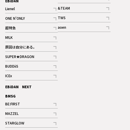
EBiDAN
ギャラリー
記事
&TEAM
Lienel
記事
記事
TWS
ONE N’ONLY
ギャラリー
記事
記事
aoen
超特急
記事
記事
M!LK
ギャラリー
記事
原因は自分にある。
記事
SUPER★DRAGON
記事
BUDDiiS
記事
ICEx
記事
EBiDAN NEXT
BMSG
BE:FIRST
記事
MAZZEL
ギャラリー
記事
STARGLOW
ギャラリー
記事