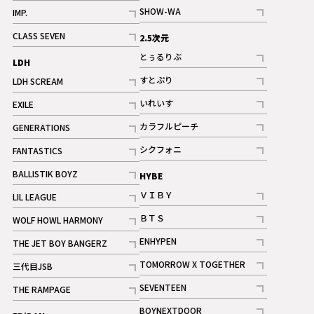
記事
記事
SHOW-WA
IMP.
記事
記事
CLASS SEVEN
2.5次元
記事
とぅるりぶ
LDH
記事
すとぷり
LDH SCREAM
記事
記事
いれいす
EXILE
ギャラリー
記事
記事
カラフルピーチ
GENERATIONS
ギャラリー
記事
記事
シクフォニ
FANTASTICS
記事
記事
BALLISTIK BOYZ
HYBE
記事
ＶＩＢＹ
LIL LEAGUE
記事
記事
ＢＴＳ
WOLF HOWL HARMONY
記事
記事
ENHYPEN
THE JET BOY BANGERZ
記事
記事
TOMORROW X TOGETHER
三代目JSB
記事
記事
SEVENTEEN
THE RAMPAGE
ギャラリー
記事
記事
BOYNEXTDOOR