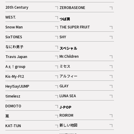
ギャラリー
記事
記事
20th Century
ZEROBASEONE
ギャラリー
記事
記事
WEST.
つば男
記事
Snow Man
THE SUPER FRUIT
記事
記事
SixTONES
SHY
ギャラリー
ギャラリー
記事
記事
なにわ男子
スペシャル
ギャラリー
記事
Mr.Children
Travis Japan
記事
記事
ミセス
Aぇ！group
記事
記事
アルフィー
Kis-My-Ft2
記事
記事
GLAY
Hey!Say!JUMP
ギャラリー
記事
記事
LUNA SEA
timelesz
記事
記事
DOMOTO
J-POP
記事
ROIROM
嵐
記事
記事
新しい地図
KAT-TUN
記事
記事