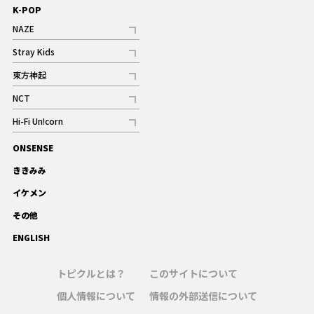
K-POP
NAZE
記事
Stray Kids
記事
東方神起
記事
NCT
記事
Hi-Fi Un!corn
記事
ONSENSE
ギャラリー
ききみみ
イケメン
その他
ENGLISH
トピクルとは？
このサイトについて
個人情報について
情報の外部送信について