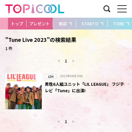
トップ
プレゼント
美容
STARTO
TOBE
"Tune Live 2023"の検索結果
1 件
<
1
>
2023年04月10日
LDH
男性6人組ユニット「LIL LEAGUE」 フジテ
レビ「Tune」に出演!
<
1
>