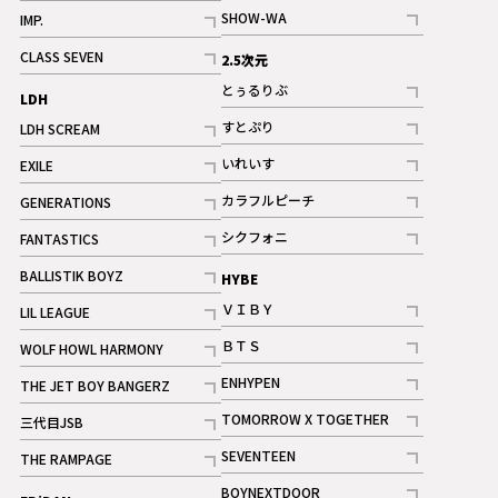
記事
記事
SHOW-WA
IMP.
記事
記事
CLASS SEVEN
2.5次元
記事
とぅるりぶ
LDH
記事
すとぷり
LDH SCREAM
記事
記事
いれいす
EXILE
ギャラリー
記事
記事
カラフルピーチ
GENERATIONS
ギャラリー
記事
記事
シクフォニ
FANTASTICS
記事
記事
BALLISTIK BOYZ
HYBE
記事
ＶＩＢＹ
LIL LEAGUE
記事
記事
ＢＴＳ
WOLF HOWL HARMONY
記事
記事
ENHYPEN
THE JET BOY BANGERZ
記事
記事
TOMORROW X TOGETHER
三代目JSB
記事
記事
SEVENTEEN
THE RAMPAGE
ギャラリー
記事
記事
BOYNEXTDOOR