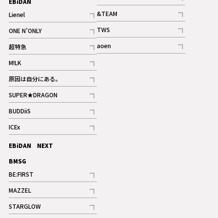
EBiDAN
ギャラリー
記事
&TEAM
Lienel
記事
記事
TWS
ONE N’ONLY
ギャラリー
記事
記事
aoen
超特急
記事
記事
M!LK
ギャラリー
記事
原因は自分にある。
記事
SUPER★DRAGON
記事
BUDDiiS
記事
ICEx
記事
EBiDAN NEXT
BMSG
BE:FIRST
記事
MAZZEL
ギャラリー
記事
STARGLOW
ギャラリー
記事