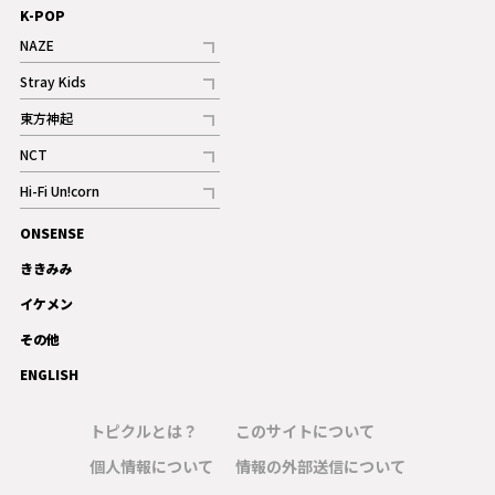
K-POP
NAZE
記事
Stray Kids
記事
東方神起
記事
NCT
記事
Hi-Fi Un!corn
記事
ONSENSE
ギャラリー
ききみみ
イケメン
その他
ENGLISH
トピクルとは？
このサイトについて
個人情報について
情報の外部送信について