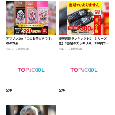
アマゾン1位「このお茶ガチです」
楽天週間ランキング1位！シリーズ
噂のお茶
累計3億包のスッキリ茶。380円でお
試し
AD(ハーブ健康本舗)
AD(ハーブ健康本舗)
記事
記事