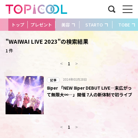
トップ
プレゼント
美容
STARTO
TOBE
"WAIWAI LIVE 2023"の検索結果
1 件
<
1
>
2024年01月28日
記事
8iper 「NEW 8iper DEBUT LIVE―末広がっ
て無限大∞―」開催 7人の新体制で初ライブ
<
1
>