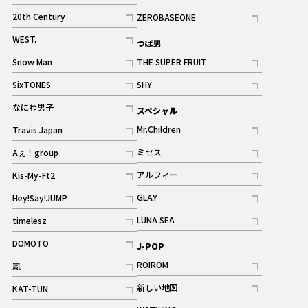
ギャラリー
記事
記事
20th Century
ZEROBASEONE
ギャラリー
記事
記事
WEST.
つば男
記事
Snow Man
THE SUPER FRUIT
記事
記事
SixTONES
SHY
ギャラリー
ギャラリー
記事
記事
なにわ男子
スペシャル
ギャラリー
記事
Mr.Children
Travis Japan
記事
記事
ミセス
Aぇ！group
記事
記事
アルフィー
Kis-My-Ft2
記事
記事
GLAY
Hey!Say!JUMP
ギャラリー
記事
記事
LUNA SEA
timelesz
記事
記事
DOMOTO
J-POP
記事
ROIROM
嵐
記事
記事
新しい地図
KAT-TUN
記事
記事