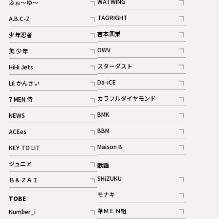
WATWING
ふぉ～ゆ～
記事
記事
TAGRIGHT
A.B.C-Z
記事
記事
吉本興業
少年忍者
ギャラリー
記事
記事
OWV
美 少年
記事
記事
スターダスト
HiHi Jets
ギャラリー
記事
記事
Da-iCE
Lil かんさい
記事
記事
カラフルダイヤモンド
7 MEN 侍
記事
記事
BMK
NEWS
記事
記事
BBM
ACEes
ギャラリー
記事
記事
Maison B
KEY TO LIT
ギャラリー
記事
記事
ジュニア
歌謡
ギャラリー
記事
SHiZUKU
Ｂ＆ＺＡＩ
記事
記事
モナキ
TOBE
記事
華ＭＥＮ組
Number_i