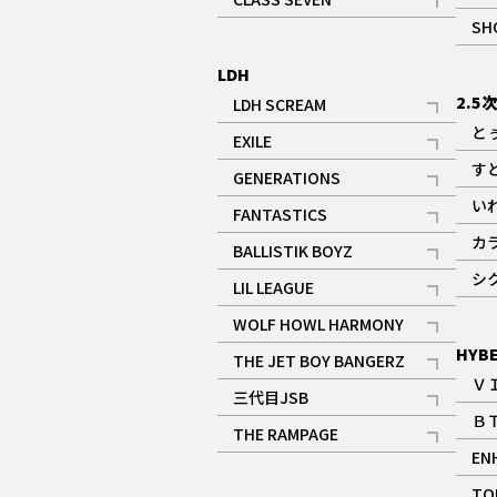
記事
SH
LDH
2.5
LDH SCREAM
記事
と
EXILE
記事
す
GENERATIONS
記事
い
FANTASTICS
記事
カ
BALLISTIK BOYZ
記事
シ
LIL LEAGUE
記事
WOLF HOWL HARMONY
記事
HYB
THE JET BOY BANGERZ
Ｖ
記事
三代目JSB
Ｂ
記事
THE RAMPAGE
EN
記事
ギャラリー
TO