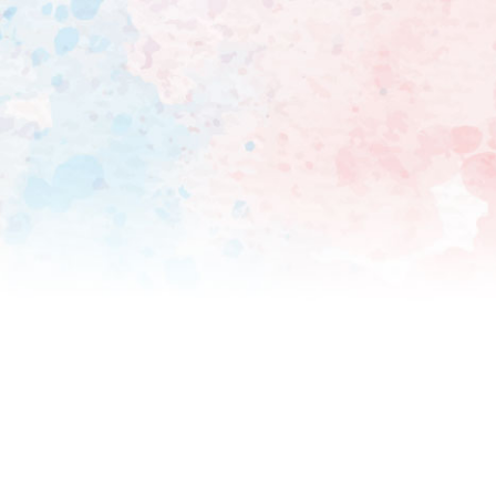
俳優が、エンターテインメン
る。