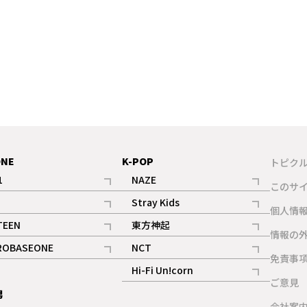
ONE
K-POP
トピク
1
NAZE
このサ
記事
記事
Stray Kids
ギャラリー
個人情
記事
記事
TEEN
東方神起
ギャラリー
情報の
記事
記事
ROBASEONE
NCT
ギャラリー
免責事
記事
記事
Hi-Fi Un!corn
ご意見
記事
男
ギャラリー
会社案