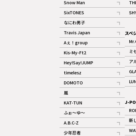
Snow Man
TH
記事
SixTONES
SH
ギャラリー
記事
なにわ男子
ギャラリー
記事
Travis Japan
スペ
記事
Mr.
Aぇ！group
記事
ミ
Kis-My-Ft2
記事
ア
Hey!Say!JUMP
ギャラリー
記事
GL
timelesz
記事
LU
DOMOTO
記事
嵐
記事
J-PO
KAT-TUN
記事
RO
ふぉ～ゆ～
記事
新
A.B.C-Z
記事
WA
少年忍者