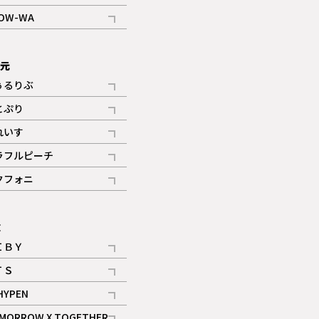
記事
OW-WA
記事
次元
ぅるりぶ
記事
とぷり
記事
れいす
ギャラリー
記事
ラフルピーチ
ギャラリー
記事
クフォニ
記事
E
ＩＢＹ
記事
ＴＳ
記事
HYPEN
記事
MORROW X TOGETHER