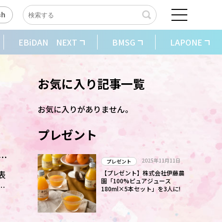
sh
EBiDAN NEXT
BMSG
LAPONE
お気に入り記事一覧
お気に入りがありません。
プレゼント
目
2025年11月11日
プレゼント
表
【プレゼント】株式会社伊藤農
園「100%ピュアジュース
、
180ml×5本セット」を3人に!
手