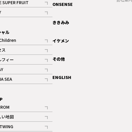
E SUPER FRUIT
ONSENSE
記事
Y
ギャラリー
記事
ききみみ
シャル
Children
イケメン
記事
セス
記事
その他
ルフィー
記事
AY
記事
ENGLISH
NA SEA
記事
P
IROM
記事
しい地図
記事
TWING