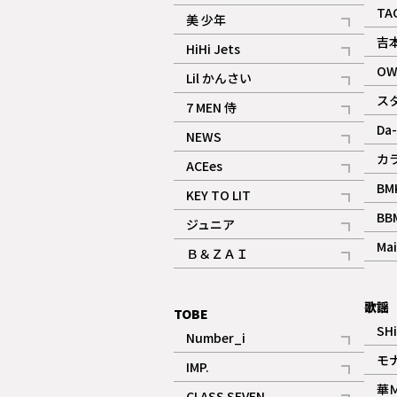
ギャラリー
記事
TA
美 少年
記事
吉
HiHi Jets
記事
OW
Lil かんさい
記事
ス
7 MEN 侍
記事
Da-
NEWS
記事
カ
ACEes
記事
BM
KEY TO LIT
記事
BB
ジュニア
記事
Mai
Ｂ＆ＺＡＩ
記事
歌謡
TOBE
SH
Number_i
記事
モ
IMP.
記事
華
CLASS SEVEN