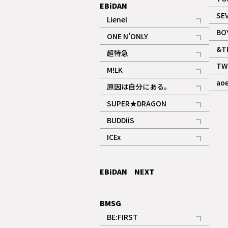
EBiDAN
SE
Lienel
記事
BO
ONE N’ONLY
記事
&T
超特急
記事
TW
M!LK
ギャラリー
記事
ao
原因は自分にある。
記事
SUPER★DRAGON
記事
BUDDiiS
記事
ICEx
記事
EBiDAN NEXT
BMSG
BE:FIRST