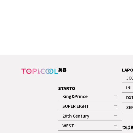
美容
LAP
JO
INI
STARTO
King&Prince
DX
記事
SUPER EIGHT
ZE
記事
20th Century
記事
WEST.
つば
記事