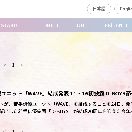
日本語
Engli
STARTO
TOBE
LDH
EBiDAN
<
1
>
ニット「WAVE」結成発表 11・16初披露 D-BOYS節
トが、若手俳優ユニット「WAVE」を結成することを24日、発
出した若手俳優集団「D-BOYS」が結成20周年を迎えた今年
VID」
に由来。色鮮やかな個性を持つワタナベエンターテインメントの若
<
1
>