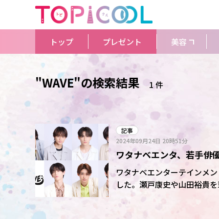
トップ
プレゼント
美容
"WAVE"の検索結果
1 件
記事
2024年09月24日
20時51分
ワタナベエンタ、若手俳優ユ
の20周年に新グループ
ワタナベエンターテインメン
した。瀬戸康史や山田裕貴を輩
新たなグループの誕生となる。 グループ名は「WATANABE」「ACTOR」「VI
「EMOTION」の頭文字