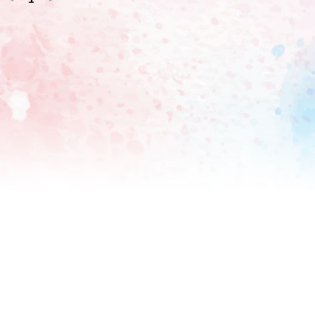
ト業界の荒波を乗りこなしてほしいという意味が込められてい