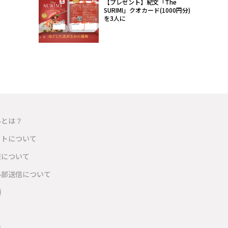
【プレゼント】紀文「The
SURIMI」クオカード(1000円分)
を3人に
ルとは？
イトについて
報について
外部送信について
項
内