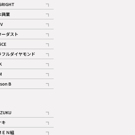
記事
GRIGHT
記事
本興業
記事
V
記事
ターダスト
ギャラリー
記事
iCE
記事
ラフルダイヤモンド
記事
K
記事
M
ギャラリー
記事
son B
ギャラリー
記事
ギャラリー
iZUKU
記事
ナキ
記事
ＭＥＮ組