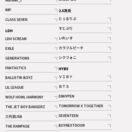
記事
記事
IMP.
2.5次元
記事
とぅるりぶ
CLASS SEVEN
記事
記事
すとぷり
LDH
記事
いれいす
LDH SCREAM
ギャラリー
記事
記事
カラフルピーチ
EXILE
ギャラリー
記事
記事
シクフォニ
GENERATIONS
記事
記事
FANTASTICS
HYBE
記事
ＶＩＢＹ
BALLISTIK BOYZ
記事
記事
ＢＴＳ
LIL LEAGUE
記事
記事
ENHYPEN
WOLF HOWL HARMONY
記事
記事
TOMORROW X TOGETHER
THE JET BOY BANGERZ
記事
記事
SEVENTEEN
三代目JSB
ギャラリー
記事
記事
BOYNEXTDOOR
THE RAMPAGE
記事