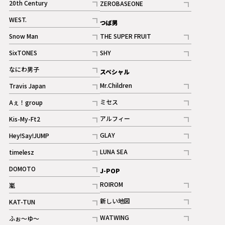
20th Century
ZEROBASEONE
ギャラリー
記事
記事
WEST.
つば男
記事
Snow Man
THE SUPER FRUIT
記事
記事
SixTONES
SHY
ギャラリー
ギャラリー
記事
記事
なにわ男子
スペシャル
ギャラリー
記事
Mr.Children
Travis Japan
記事
記事
ミセス
Aぇ！group
記事
記事
アルフィー
Kis-My-Ft2
記事
記事
GLAY
Hey!Say!JUMP
ギャラリー
記事
記事
LUNA SEA
timelesz
記事
記事
DOMOTO
J-POP
記事
ROIROM
嵐
記事
記事
新しい地図
KAT-TUN
記事
記事
WATWING
ふぉ～ゆ～