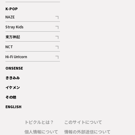
ギャラリー
記事
K-POP
NAZE
記事
Stray Kids
記事
東方神起
記事
NCT
記事
Hi-Fi Un!corn
記事
ONSENSE
ギャラリー
ききみみ
イケメン
その他
ENGLISH
トピクルとは？
このサイトについて
個人情報について
情報の外部送信について