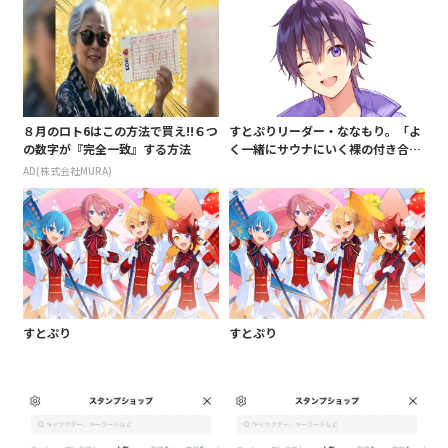
８月のロト6はこの方法で買え!!６つ
すとぷりリーダー・ななもり。「よ
の数字が『完全一致』する方法
く一緒にサウナにいく裸の付き合
い」の別ユニットとの交友明かす フ
AD(株式会社MURA)
ァン「裏話楽しかった」
すとぷり
すとぷり