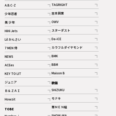
記事
記事
TAGRIGHT
A.B.C-Z
記事
記事
吉本興業
少年忍者
ギャラリー
記事
記事
OWV
美 少年
記事
記事
スターダスト
HiHi Jets
ギャラリー
記事
記事
Da-iCE
Lil かんさい
記事
記事
カラフルダイヤモンド
7 MEN 侍
記事
記事
BMK
NEWS
記事
記事
BBM
ACEes
ギャラリー
記事
記事
Maison B
KEY TO LIT
ギャラリー
記事
記事
ジュニア
歌謡
ギャラリー
記事
SHiZUKU
Ｂ＆ＺＡＩ
記事
記事
モナキ
Howzit
記事
記事
華ＭＥＮ組
TOBE
記事
SHOW-WA
Number_i