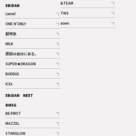
記事
&TEAM
EBiDAN
ギャラリー
記事
TWS
Lienel
ギャラリー
記事
記事
aoen
ONE N’ONLY
記事
記事
超特急
記事
M!LK
ギャラリー
記事
原因は自分にある。
記事
SUPER★DRAGON
記事
BUDDiiS
記事
ICEx
記事
EBiDAN NEXT
BMSG
BE:FIRST
記事
MAZZEL
ギャラリー
記事
STARGLOW