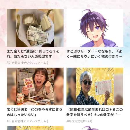
まだ宝くじ“適当に”買ってる？そ
すとぷりリーダー・ななもり、「よ
れ、当たらない人の典型です
く一緒にサウナにいく裸の付き合
い」の別ユニットとの交友明かす
AD(合同会社デジタルファーム )
ファン「裏話楽しかった」
宝くじ当選者「〇〇をやらずに買う
【昭和43年以前生まれはロト６この
のはもったいない」
数字を買うべき】6つの数字が「完
全一致」する方法
AD(合同会社デジタルファーム )
AD(株式会社MURA)