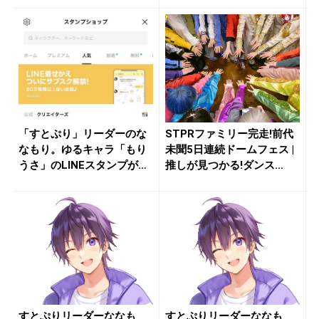
「すとぷり」リーダーのな
STPRファミリー完走!前代
なもり。ゆるキャラ「もり
未聞5日連続ドームフェス |
うさ」のLINEスタンプがク
推しが見つかる!ダンス...
リエ...
すとぷりリーダーななも
すとぷりリーダーななも