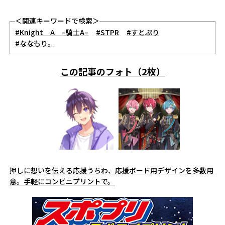
＜関連キーワードで検索＞
#Knight A –騎士A–
#STPR
#すとぷり
#ななもり。
この記事のフォト（2枚）
押しに想いを伝える応援うちわ、応援ボード用デザインを多数用
意。手軽にコンビニプリントで。