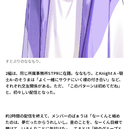
すとぷりのななもり。
2組は、同じ所属事務所STPRに在籍。ななもり。とKnight A –騎
士A–のそうまは「よく一緒にサウナにいく裸の付き合い」など、
それぞれ交友関係がある。ただ、「このパターンは初めてだね」
と、初々しい配信となった。
約2時間の配信を終えて、メンバーのばぁうは「なーくんと絡め
たのは、夢だったからうれしいし。昔のことを、なーくん目線で
聞けて、いろんなことに気付けた」。てるとは「他のグループと