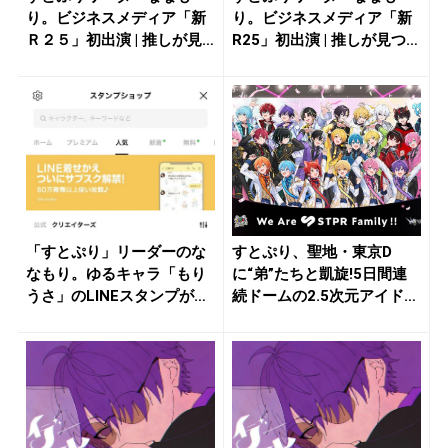
り。ビジネスメディア「新
り。ビジネスメディア「新
Ｒ２５」初出演 | 推しが見
R25」初出演 | 推しが見つか
つかる...
る...
「すとぷり」リーダーのな
すとぷり、聖地・東京D
なもり。ゆるキャラ「もり
に“弟”たちと凱旋!5日間連
うさ」のLINEスタンプがク
続ドームの2.5次元アイドル
リエ...
グ...