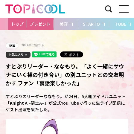
トップ
プレゼント
美容
STARTO
TOBE
2024年02月25日
記事
お気に入り
すとぷりリーダー・ななもり。「よく一緒にサウ
ナにいく裸の付き合い」の別ユニットとの交友明
かす ファン「裏話楽しかった」
すとぷりのリーダーななもり。が24日、5人組アイドルユニット
「Knight A –騎士A–」が公式YouTubeで行った生ライブ配信に
ゲスト出演を果たした。