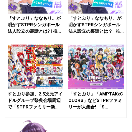
「すとぷり」ななもり。が
「すとぷり」ななもり。が
明かすSTPRシンガポール
明かすSTPRシンガポール
法人設立の裏話とは? | 推
法人設立の裏話とは？ | 推
し...
し...
すとぷり参加、2.5次元アイ
「すとぷり」「AMPTAKxC
ドルグループ祭典会場周辺
OLORS」などSTPRファミ
で「STPRファミリー新
リーが大集合! 「S...
聞」...