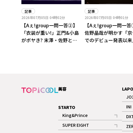
記事
記事
2026年07月05日
04時02分
2026年07月05日
04時01分
【Aぇ!group一問一答②】
【Aぇ!group一問一
「衣装が重い!」正門&小島
佐野晶哉が明かす「京
がボヤき? 末澤・佐野との
でのデビュー発表以来
温度差に報道陣も爆笑
幸せな囲み取材
美容
LAP
JO
INI
STARTO
King&Prince
DX
記事
SUPER EIGHT
ZE
記事