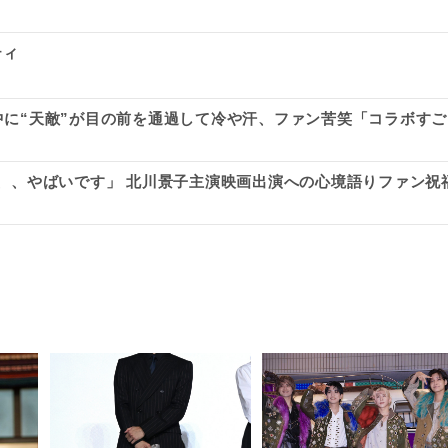
ティ
途中に“天敵”が目の前を通過して冷や汗、ファン苦笑「コラボすご
通り、、やばいです」 北川景子主演映画出演への心境語りファン祝