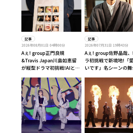
記事
記事
2026年08月01日
04時00分
2026年07月31日
19時43分
Aぇ! group正門良規
Aぇ! group佐野晶哉
&Travis Japan川島如恵留
ラ初挑戦で新境地!「
が縦型ドラマ初挑戦!AIと漫
いです」名シーンの舞
画編集者の“奇妙な共同生
激白
活”描く