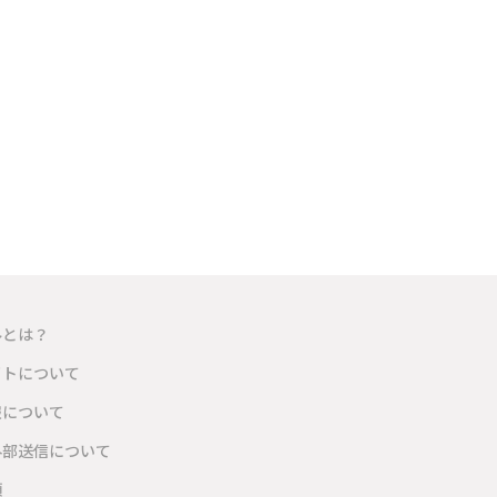
ルとは？
イトについて
報について
外部送信について
項