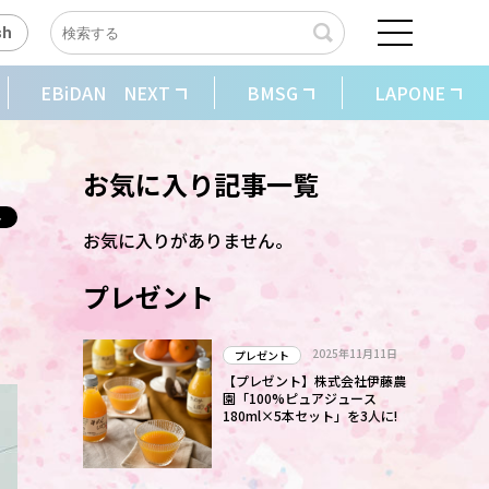
sh
EBiDAN NEXT
BMSG
LAPONE
お気に入り記事一覧
お気に入りがありません。
る
プレゼント
2025年11月11日
プレゼント
【プレゼント】株式会社伊藤農
園「100%ピュアジュース
180ml×5本セット」を3人に!