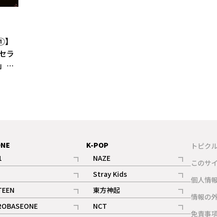
答①】
セラ
」の
ONE
K-POP
トピク
1
NAZE
このサ
記事
記事
Stray Kids
ギャラリー
個人情
記事
記事
TEEN
東方神起
ギャラリー
情報の
記事
記事
ROBASEONE
NCT
ギャラリー
免責事
記事
記事