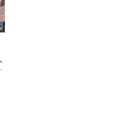
】
小
の