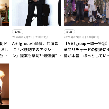
記事
記事
2026年07月23日
23時03分
2026年07月05日
04時03分
、朝ド
Aぇ!group小島健、共演者
【Aぇ!group一問一答③
愛おし
に「水鉄砲でのアクショ
草間リチャードの復帰に
台裏
ン」提案も撃沈?“最強漢”の
島が本音「ほっとしてい
熱烈オファーに会場は苦笑
る」 切磋琢磨する未来へ
い
誓い