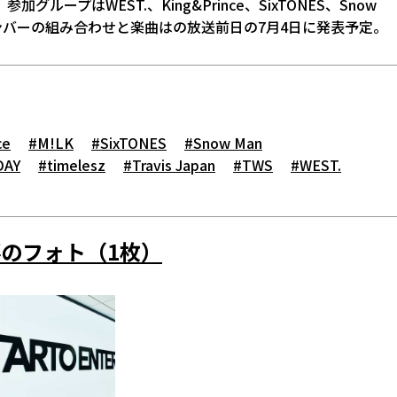
プはWEST.、King&Prince、SixTONES、Snow
oup。メンバーの組み合わせと楽曲はの放送前日の7月4日に発表予定。
ce
#M!LK
#SixTONES
#Snow Man
DAY
#timelesz
#Travis Japan
#TWS
#WEST.
のフォト（1枚）