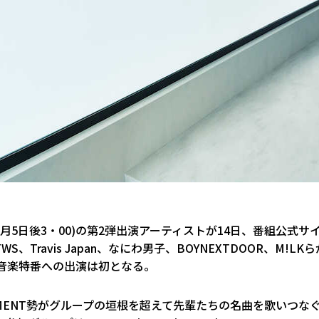
(7月5日後3・00)の第2弾出演アーティストが14日、番組公式サ
WS、Travis Japan、なにわ男子、BOYNEXTDOOR、M!LKら
大型音楽特番への出演は初となる。
AINMENT勢がグループの垣根を超えて先輩たちの名曲を歌いつな