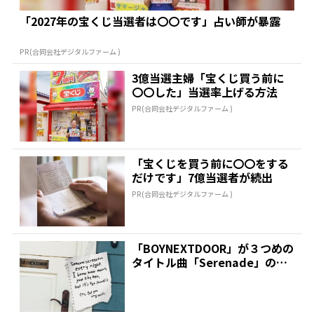
「2027年の宝くじ当選者は〇〇です」占い師が暴露
PR(合同会社デジタルファーム )
3億当選主婦「宝くじ買う前に
〇〇した」当選率上げる方法
PR(合同会社デジタルファーム )
「宝くじを買う前に〇〇をする
だけです」7億当選者が続出
PR(合同会社デジタルファーム )
「BOYNEXTDOOR」が３つめの
タイトル曲「Serenade」のMV
ポスター...