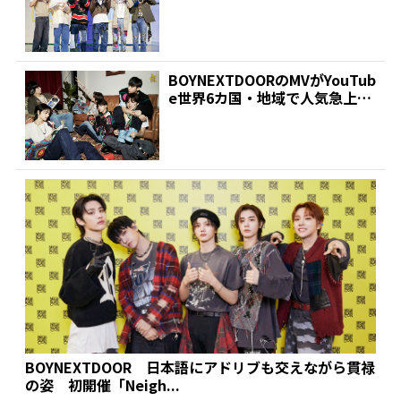
記念ショーケー...
BOYNEXTDOORのMVがYouTub
e世界6カ国・地域で人気急上昇
動画にラ...
BOYNEXTDOOR 日本語にアドリブも交えながら貫禄
の姿 初開催「Neigh...