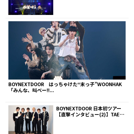
BOYNEXTDOOR はっちゃけた“末っ子”WOONHAK
「みんな、叫べー!!...
BOYNEXTDOOR 日本初ツアー
【直撃インタビュー(2)】TAESA
N「僕た...