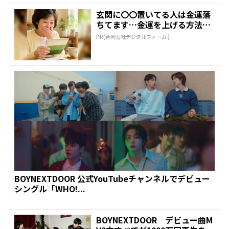
玄関に〇〇置いてる人は金運落
ちてます…金運を上げる方法と
は
PR(合同会社デジタルファーム )
BOYNEXTDOOR 公式YouTubeチャンネルでデビュー
シングル「WHO!...
BOYNEXTDOOR デビュー曲M