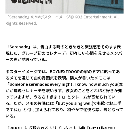
「Serenade」のMVポスターイメージⓒ KOZ Entertainment. All
Rights Reserved.
「Serenade」は、告白する時のときめきと緊張感をそのまま表
現した、グループ初のセレナーデ。初々しい心情を見せるメンバ
ーの声が詰まっている。
ポスターイメージでは、BOYNEXTDOORの家のドアに貼ってあ
るメモを通じて曲の雰囲気を表現。隣人が書いたメモには
「Someone serenades every night. I know how much you(誰
かが毎晩セレナーデを歌います。彼女のことをどれほど好きか知
っていますが、うるさすぎます)」とクレームが寄せられてい
る。だが、メモの片隅には「But you sing well(でも歌はお上手
ですね)」と付け加えられており、和やかで愉快な雰囲気となって
いる。
「WHO!」に収録されるトリプルタイトル曲「But I Like You」、