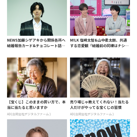
NEWS加藤シゲアキから関係各所へ
M!LK 塩崎太智&山中柔太朗、共通
結婚報告カード&チョコレート詰め
する恋愛観「結婚前の同棲はナシ」
合わせ、小説家らしく哲学者の名言
と明かすも最後は決意がグラグラ?
も添えて
【宝くじ】このままの買い方で、本
売り場じゃ教えてくれない！当たる
当に当たると思いますか
人だけがやってる宝くじの習慣
AD(合同会社デジタルファーム )
AD(合同会社デジタルファーム )