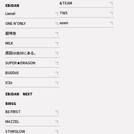
記事
&TEAM
EBiDAN
ギャラリー
記事
TWS
Lienel
ギャラリー
記事
記事
aoen
ONE N’ONLY
記事
記事
超特急
記事
M!LK
ギャラリー
記事
原因は自分にある。
記事
SUPER★DRAGON
記事
BUDDiiS
記事
ICEx
記事
EBiDAN NEXT
BMSG
BE:FIRST
記事
MAZZEL
ギャラリー
記事
STARGLOW