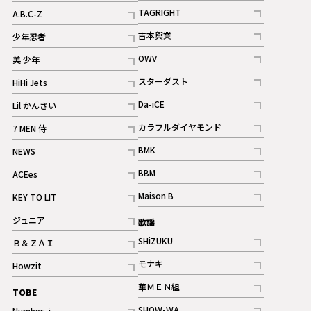
記事
記事
TAGRIGHT
A.B.C-Z
記事
記事
吉本興業
少年忍者
ギャラリー
記事
記事
OWV
美 少年
記事
記事
スターダスト
HiHi Jets
ギャラリー
記事
記事
Da-iCE
Lil かんさい
記事
記事
カラフルダイヤモンド
7 MEN 侍
記事
記事
BMK
NEWS
記事
記事
BBM
ACEes
ギャラリー
記事
記事
Maison B
KEY TO LIT
ギャラリー
記事
記事
ジュニア
歌謡
ギャラリー
記事
SHiZUKU
Ｂ＆ＺＡＩ
記事
記事
モナキ
Howzit
記事
記事
華ＭＥＮ組
TOBE
記事
SHOW-WA
Number_i