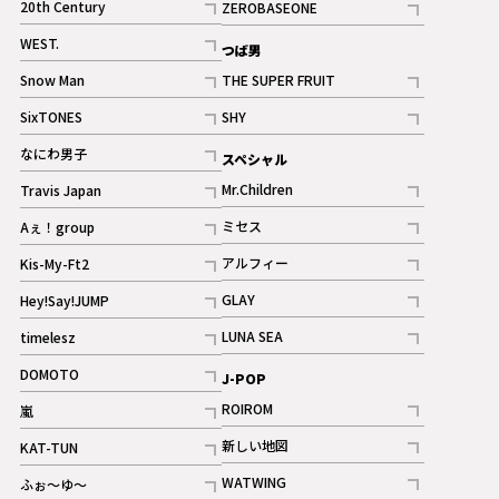
20th Century
ZEROBASEONE
ギャラリー
記事
記事
WEST.
つば男
記事
Snow Man
THE SUPER FRUIT
記事
記事
SixTONES
SHY
ギャラリー
ギャラリー
記事
記事
なにわ男子
スペシャル
ギャラリー
記事
Mr.Children
Travis Japan
記事
記事
ミセス
Aぇ！group
記事
記事
アルフィー
Kis-My-Ft2
記事
記事
GLAY
Hey!Say!JUMP
ギャラリー
記事
記事
LUNA SEA
timelesz
記事
記事
DOMOTO
J-POP
記事
ROIROM
嵐
記事
記事
新しい地図
KAT-TUN
記事
記事
WATWING
ふぉ～ゆ～