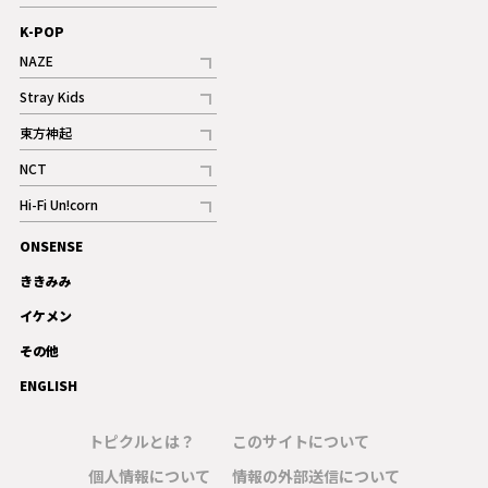
ギャラリー
記事
K-POP
NAZE
記事
Stray Kids
記事
東方神起
記事
NCT
記事
Hi-Fi Un!corn
記事
ONSENSE
ギャラリー
ききみみ
イケメン
その他
ENGLISH
トピクルとは？
このサイトについて
個人情報について
情報の外部送信について