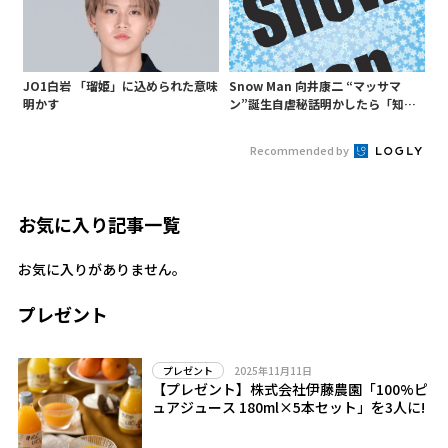
JO1白岩 「瑠姫」に込められた意味
Snow Man 向井康二 “マッサマ
明かす
ン”誕生自虐秘話明かしたら「知ら
ないようじゃ無理か」というあ
の“○○構文”が…
Recommended by
お気に入り記事一覧
お気に入りがありません。
プレゼント
2025年11月11日
プレゼント
【プレゼント】株式会社伊藤農園「100%ピ
ュアジュース 180ml×5本セット」を3人に!