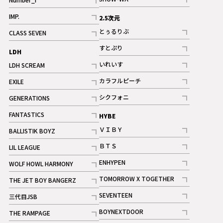
記事
記事
IMP.
2.5次元
記事
とぅるりぶ
CLASS SEVEN
記事
記事
すとぷり
LDH
記事
いれいす
LDH SCREAM
ギャラリー
記事
記事
カラフルピーチ
EXILE
ギャラリー
記事
記事
シクフォニ
GENERATIONS
記事
記事
FANTASTICS
HYBE
記事
ＶＩＢＹ
BALLISTIK BOYZ
記事
記事
ＢＴＳ
LIL LEAGUE
記事
記事
ENHYPEN
WOLF HOWL HARMONY
記事
記事
TOMORROW X TOGETHER
THE JET BOY BANGERZ
記事
記事
SEVENTEEN
三代目JSB
ギャラリー
記事
記事
BOYNEXTDOOR
THE RAMPAGE
記事