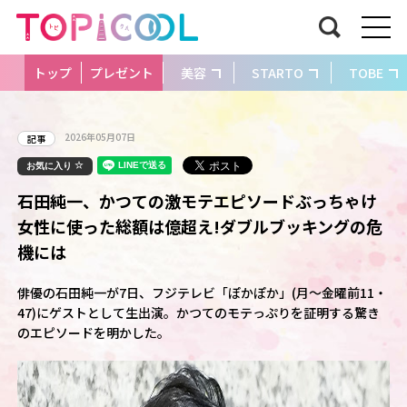
トップ
プレゼント
美容
STARTO
TOBE
2026年05月07日
記事
お気に入り
石田純一、かつての激モテエピソードぶっちゃけ
女性に使った総額は億超え!ダブルブッキングの危
機には
俳優の石田純一が7日、フジテレビ「ぽかぽか」(月～金曜前11・
47)にゲストとして生出演。かつてのモテっぷりを証明する驚き
のエピソードを明かした。