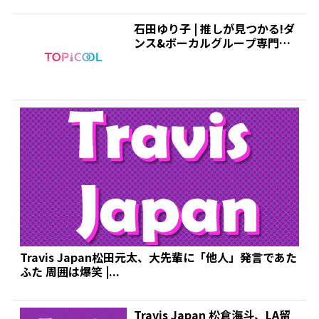
石田ゆり子 | 推しが見つかる!ダ
ンス&ボーカルグループ専門情
報サイト|トピクル
Travis Japan松田元太、大先輩に「他人」発言であた
ふた 周囲は爆笑 |...
Travis Japan 松倉海斗、LA留