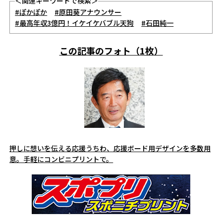
＜関連キーワードで検索＞
#ぽかぽか
#原田葵アナウンサー
#最高年収3億円！イケイケバブル天狗
#石田純一
この記事のフォト（1枚）
押しに想いを伝える応援うちわ、応援ボード用デザインを多数用
意。手軽にコンビニプリントで。