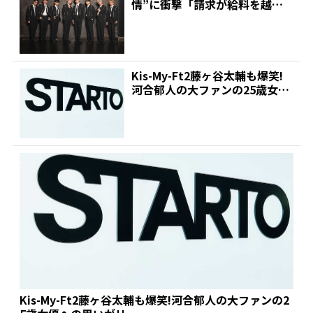
情”に衝撃「請求が給料を越え
ちゃって」思わず金...
Kis-My-Ft2藤ヶ谷太輔も爆笑!
河合郁人の大ファンの25歳女優
への思いがリ...
Kis-My-Ft2藤ヶ谷太輔も爆笑!河合郁人の大ファンの2