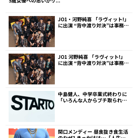
5歳女優への思いがリ...
JO1・河野純喜 「ラヴィット!」
に出演 “背中渡り対決”は事務所
NG?! | ...
JO1 河野純喜 「ラヴィット!」
に出演 “背中渡り対決”は事務所
NG?! | ...
中島健人、中学卒業式終わりに
「いろんな人からブチ取られ
て…」 集まった200人に...
関口メンディー 昼食抜き食生活
のなぜ? きっかけは…「人生終