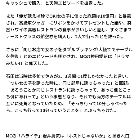
キャッシュで購入」と天狗エピソードを披露した。
また「俺が誘えば秒でOK!女の子に使った総額は10億円」と暴露
され、高級車ジャガーにリボンをかけてプレゼントした話や、突
然ハワイの高級レストランの食事がおいしいと話し、すぐさまフ
ァーストクラスの航空券を購入し、2人で行ったとも語った。
さらに「同じお店で女の子をダブルブッキング!大慌てでテーブル
を往復」とのエピソードも明かされ、MCの神田愛花は「ドラマ
みたい!」と仰天した。
石田は当時は多忙で休みが2、3週間に1度しかなかったと言い、
「つい女の子を誘った時に、同じ部屋に誘っちゃった」と回顧。
「あろうことか同じレストランに誘っちゃって、あっち側とこっ
ち側にあれって」という事態となり、それでも両方のテーブルは
互いに死角となっていたため、「そっち行って10分しゃべった
ら、こっち行って10分っていうことを」とぶっちゃけた。
MCの「ハライチ」岩井勇気は「ホストじゃないか」とあきれ口