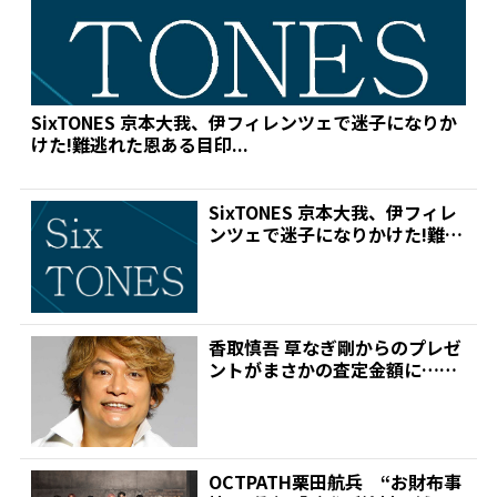
SixTONES 京本大我、伊フィレンツェで迷子になりか
けた!難逃れた恩ある目印...
SixTONES 京本大我、伊フィレ
ンツェで迷子になりかけた!難逃
れた恩ある目印...
香取慎吾 草なぎ剛からのプレゼ
ントがまさかの査定金額に…ス
タジオ仰天 | 推しが...
OCTPATH栗田航兵 “お財布事