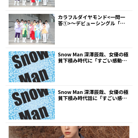
カラフルダイヤモンド<一問一
答①>～デビューシングル「あ
まキュン」発売イベント・...
Snow Man 深澤辰哉、女優の極
貧下積み時代に「すごい感動し
ました!まあ、で...
Snow Man 深澤辰哉、女優の極
貧下積み時代話に「すごい感動
しました!まあ、...