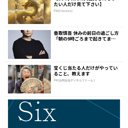
たい人だけ見て下さい】
PR(Il Sereno)
香取慎吾 休みの前日の過ごし方
「朝の9時ごろまで起きてま
す」「お酒飲みながら…」...
宝くじ当たる人だけがやってい
ること、教えます
PR(合同会社デジタルファーム )