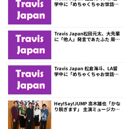
学中に「めちゃくちゃお世話
に」 ギター...
Travis Japan松田元太、大先輩
に「他人」発言であたふた 周囲
は爆笑 |...
Travis Japan 松倉海斗、LA留
学中に「めちゃくちゃお世話
に」 ギター...
Hey!Say!JUMP 高木雄也「かな
り脱ぎます」 主演ミュージカル
公開稽古 ...