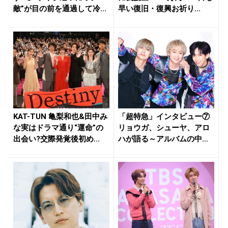
敵”が目の前を通過して冷や
早い復旧・復興お祈り...
汗...
KAT-TUN 亀梨和也&田中み
「超特急」インタビュー⑦
な実はドラマ通り“運命”の
リョウガ、シューヤ、アロ
出会い?交際発覚後初め...
ハが語る～アルバムの中で
一番ク...