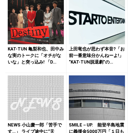
KAT-TUN 亀梨和也、田中み
上田竜也が思わず本音?「お
な実のトークに「オチがな
前一番意味分かんねーよ!」
いな」と突っ込み! 「D...
“KAT-TUN脱退劇”の...
NEWS 小山慶一郎「苦手で
SMILE－UP. 能登半島地震
す…」 ライブ途中に“天
に義援金5000万円「１日も