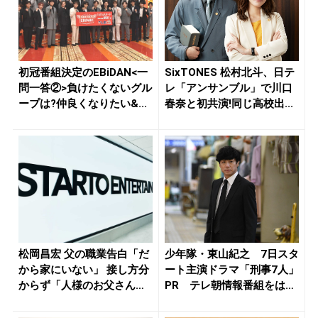
初冠番組決定のEBiDAN<一
SixTONES 松村北斗、日テ
問一答②>負けたくないグル
レ「アンサンブル」で川口
ープは?仲良くなりたい&...
春奈と初共演!同じ高校出...
松岡昌宏 父の職業告白「だ
少年隊・東山紀之 7日スタ
から家にいない」 接し方分
ート主演ドラマ「刑事7人」
からず「人様のお父さんが
PR テレ朝情報番組をはし
苦手...
ご...