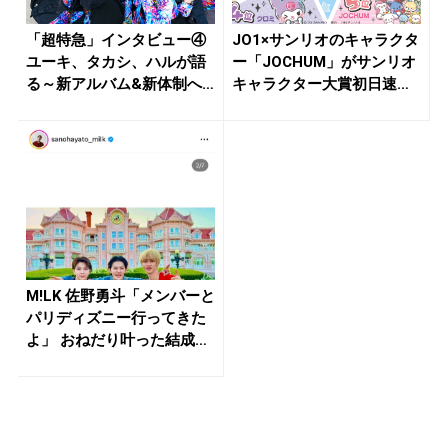
「超特急」インタビュー④
JO1×サンリオのキャラクタ
ユーキ、タカシ、ハルが語
ー「JOCHUM」がサンリオ
る～新アルバム&新体制へ
キャラクター大賞初日速
の胸の...
報...
M!LK 佐野勇斗「メンバーと
パリディズニー行ってきた
よ」 おねだり叶った結成
1...