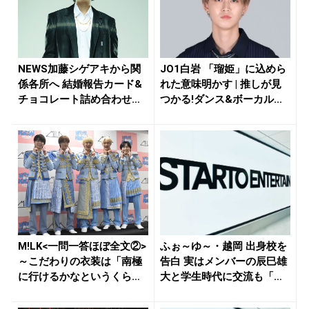
NEWS加藤シゲアキから関
JO1白岩 「瑠姫」に込めら
係各所へ 結婚報告カード&
れた意味明かす | 推しが見
チョコレート詰め合わせ、
つかる!ダンス&ボーカル...
小説...
M!LK<一問一答ほぼ全文②>
ふぉ～ゆ～・越岡 出身校を
～こだわりの衣装は「南極
告白 実はメンバーの辰巳雄
に行けるかなというくらい
大と学生時代に交流も「初
厚...
めて...