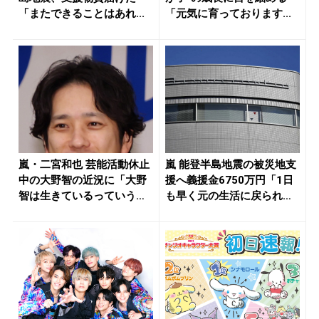
「またできることはあれ...
「元気に育っております...
嵐・二宮和也 芸能活動休止
嵐 能登半島地震の被災地支
中の大野智の近況に「大野
援へ義援金6750万円「1日
智は生きているっていうの
も早く元の生活に戻られる
を発信...
事...