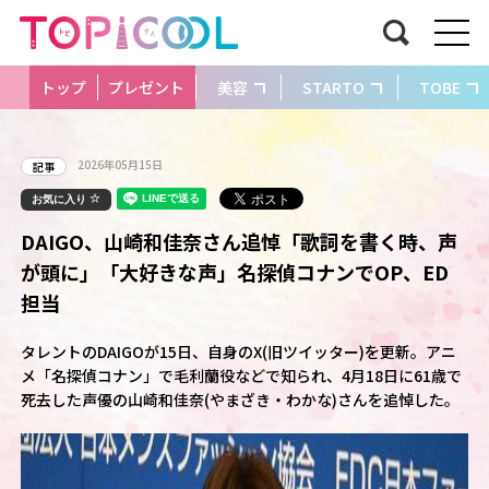
トップ
プレゼント
美容
STARTO
TOBE
2026年05月15日
記事
お気に入り
DAIGO、山崎和佳奈さん追悼「歌詞を書く時、声
が頭に」「大好きな声」名探偵コナンでOP、ED
担当
タレントのDAIGOが15日、自身のX(旧ツイッター)を更新。アニ
メ「名探偵コナン」で毛利蘭役などで知られ、4月18日に61歳で
死去した声優の山崎和佳奈(やまざき・わかな)さんを追悼した。