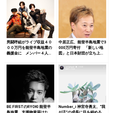
男闘呼組がライブ収益４０
中居正広、能登半島地震で3
００万円を能登半島地震の
000万円寄付 「新しい地
義援金に メンバー４人
図」と日本財団が立ち上げ
「支援に貢...
た基...
BE:FIRSTのRYOKI 能登半
Number_i 神宮寺勇太、“我
島地震、支援物資届けた
が子”の成長に目を細める