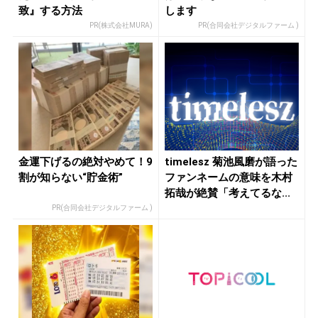
致』する方法
します
PR(株式会社MURA)
PR(合同会社デジタルファーム )
金運下げるの絶対やめて！9
timelesz 菊池風磨が語った
割が知らない“貯金術”
ファンネームの意味を木村
拓哉が絶賛「考えてるな...
PR(合同会社デジタルファーム )