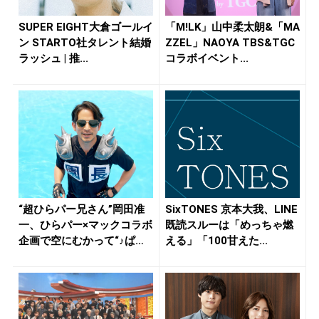
SUPER EIGHT大倉ゴールイ
「M!LK」山中柔太朗&「MA
ン STARTO社タレント結婚
ZZEL」NAOYA TBS&TGC
ラッシュ | 推...
コラボイベント...
“超ひらパー兄さん”岡田准
SixTONES 京本大我、LINE
一、ひらパー×マックコラボ
既読スルーは「めっちゃ燃
企画で空にむかって“♪ぱっ
える」「100甘えた...
ぱ...