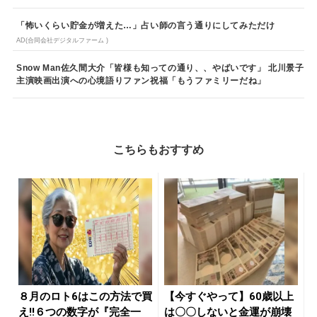
「怖いくらい貯金が増えた…」占い師の言う通りにしてみただけ
AD(合同会社デジタルファーム )
Snow Man佐久間大介「皆様も知っての通り、、やばいです」 北川景子
主演映画出演への心境語りファン祝福「もうファミリーだね」
こちらもおすすめ
８月のロト6はこの方法で買
【今すぐやって】60歳以上
え!!６つの数字が『完全一
は〇〇しないと金運が崩壊