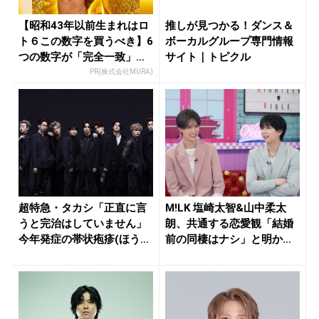
【昭和43年以前生まれはロ
推しが見つかる！ダンス＆
ト６この数字を買うべき】6
ボーカルグループ専門情報
つの数字が「完全一致」す
サイト｜トピクル
る方...
PR(株式会社MURA)
超特急・タカシ「正直に言
M!LK 塩崎太智&山中柔太
うと完治はしていません」
朗、共通する恋愛観「結婚
今年発症の帯状疱疹(ほうし
前の同棲はナシ」と明かす
ん)...
も最...