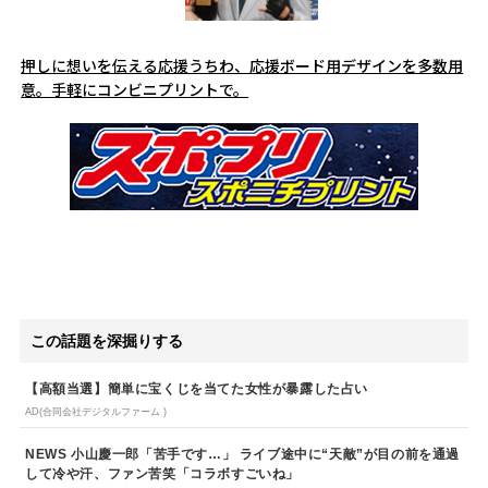
押しに想いを伝える応援うちわ、応援ボード用デザインを多数用
意。手軽にコンビニプリントで。
この話題を深掘りする
【高額当選】簡単に宝くじを当てた女性が暴露した占い
AD(合同会社デジタルファーム )
NEWS 小山慶一郎「苦手です…」 ライブ途中に“天敵”が目の前を通過
して冷や汗、ファン苦笑「コラボすごいね」