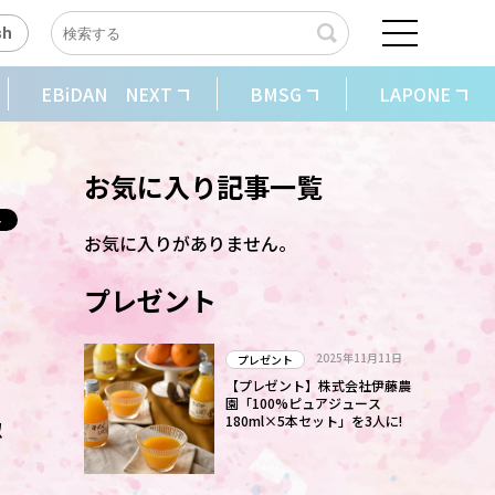
sh
EBiDAN NEXT
BMSG
LAPONE
お気に入り記事一覧
お気に入りがありません。
プレゼント
2025年11月11日
プレゼント
【プレゼント】株式会社伊藤農
園「100%ピュアジュース
180ml×5本セット」を3人に!
似