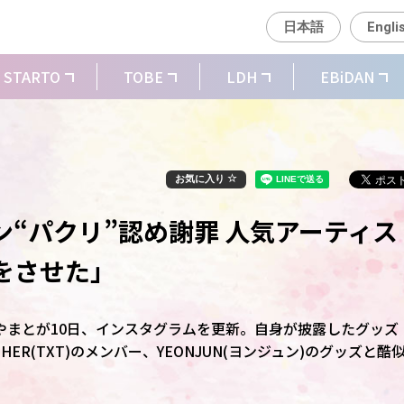
日本語
Engli
STARTO
TOBE
LDH
EBiDAN
お気に入り
“パクリ”認め謝罪 人気アーティス
をさせた」
・やまとが10日、インスタグラムを更新。自身が披露したグッズ
THER(TXT)のメンバー、YEONJUN(ヨンジュン)のグッズと酷