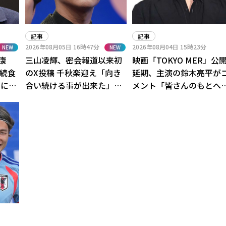
記事
記事
2026年08月05日
16時47分
2026年08月04日
15時23分
NEW
NEW
康
三山凌輝、密会報道以来初
映画「TOKYO MER」公
連続食
のX投稿 千秋楽迎え「向き
延期、主演の鈴木亮平が
中に
合い続ける事が出来た」騒
メント「皆さんのもとへ
の高熱
動一切触れず
ずお届けします」