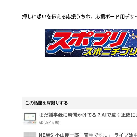
押しに想いを伝える応援うちわ、応援ボード用デザ
この話題を深掘りする
まだ議事録に時間かけてる？AIで速く正確に
AD
(カイタヨ)
NEWS 小山慶一郎「苦手です…」 ライブ