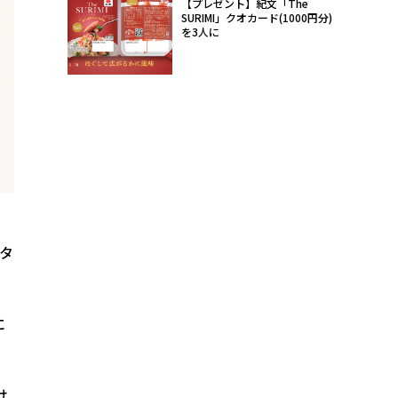
【プレゼント】紀文「The
SURIMI」クオカード(1000円分)
を3人に
タ
。
に
け