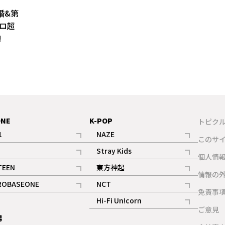
婚&第
キロ超
!
ONE
K-POP
トピク
1
NAZE
このサ
記事
記事
Stray Kids
ギャラリー
個人情
記事
記事
TEEN
東方神起
ギャラリー
情報の
記事
記事
ROBASEONE
NCT
ギャラリー
免責事
記事
記事
Hi-Fi Un!corn
ご意見
記事
男
ギャラリー