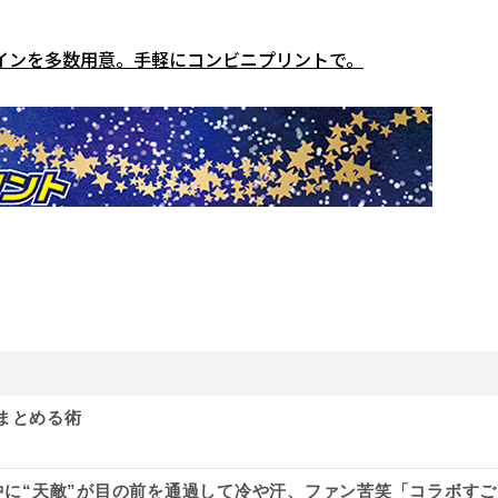
インを多数用意。手軽にコンビニプリントで。
まとめる術
途中に“天敵”が目の前を通過して冷や汗、ファン苦笑「コラボすご