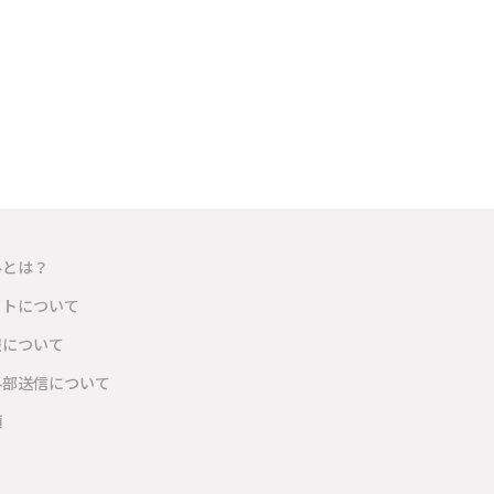
ルとは？
イトについて
報について
外部送信について
項