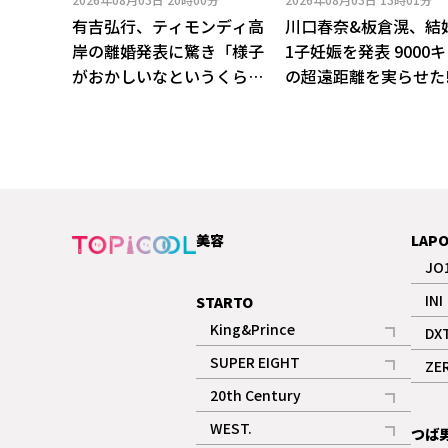
有吉弘行、ティモンディ高
川口春奈&板倉滉、結
岸の離婚発表に驚き「様子
1子妊娠を発表 9000
がおかしいなというくらい
の超遠距離を実らせた
ポジティブだった」
美容
LAP
JO
INI
STARTO
King&Prince
DX
記事
SUPER EIGHT
ZE
記事
20th Century
記事
WEST.
つば