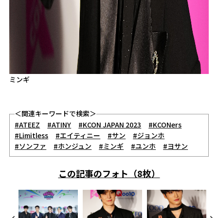
ミンギ
＜関連キーワードで検索＞
#ATEEZ
#ATINY
#KCON JAPAN 2023
#KCONers
#Limitless
#エイティニー
#サン
#ジョンホ
#ソンファ
#ホンジュン
#ミンギ
#ユンホ
#ヨサン
この記事のフォト（8枚）