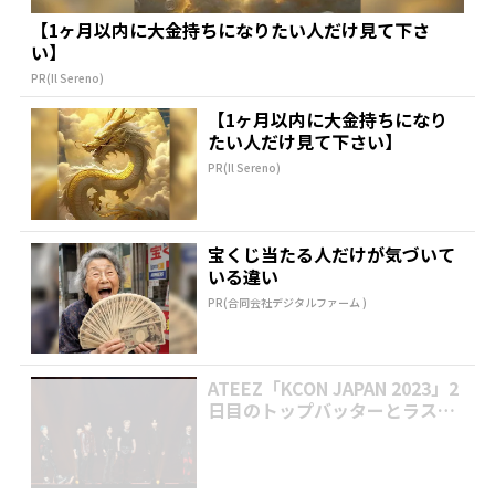
【1ヶ月以内に大金持ちになりたい人だけ見て下さ
い】
PR(Il Sereno)
【1ヶ月以内に大金持ちになり
たい人だけ見て下さい】
PR(Il Sereno)
宝くじ当たる人だけが気づいて
いる違い
PR(合同会社デジタルファーム )
ATEEZ「KCON JAPAN 2023」2
日目のトップバッターとラスト
を飾る...