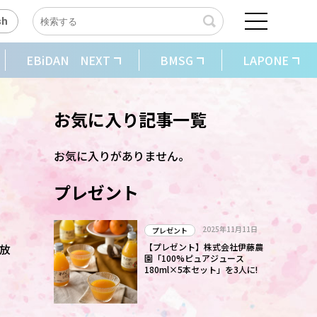
sh
EBiDAN NEXT
BMSG
LAPONE
お気に入り記事一覧
お気に入りがありません。
プレゼント
2025年11月11日
プレゼント
の放
【プレゼント】株式会社伊藤農
園「100%ピュアジュース
180ml×5本セット」を3人に!