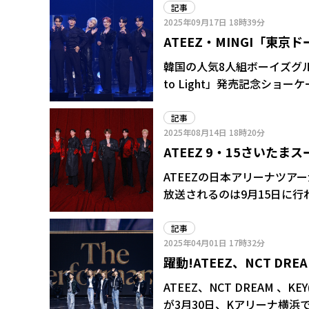
記事
2025年09月17日
18時39分
ATEEZ・MINGI「東
売記念ショーケースで高
韓国の人気8人組ボーイズグルー
to Light」発売記念ショーケースを行った。 イベントが
バーが現れ、「Ash」をク
込んだ。今作について、HON
記事
2025年08月14日
18時20分
なりますので、完成度が高くて
ATEEZ 9・15さいた
アルバムにしたいと思って準備しました」と語っ
らしい一面が見られるゲーム
ATEEZの日本アリーナツア
柴犬のぬいぐるみをビニール
放送されるのは9月15日に
HONGJOONGがビニール
から中継される。 日本では初となる3都市7公演のツアー。その幕開けとなるさいたまスーパ
った。
アリーナ3Daysの最終公演を
記事
2025年04月01日
17時32分
Light」の発売を控え、さ
躍動!ATEEZ、NCT DREA
る。
NEXZ マイナビ横浜
ATEEZ、NCT DREAM 、KEY
が3月30日、Kアリーナ横浜で開