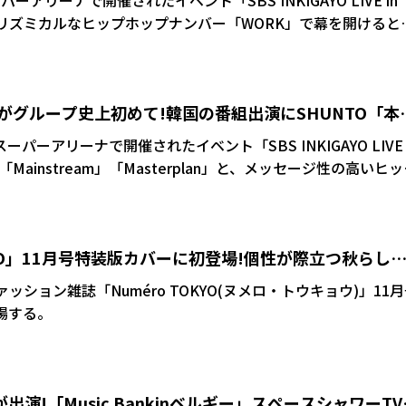
ーアリーナで開催されたイベント「SBS INKIGAYO LIVE in
した。リズミカルなヒップホップナンバー「WORK」で幕を開けると
ダンス曲「Desire」、日本語のファンソング「Days」を熱
りムードのテンションをさらに上げた。 ホンジュンは「1年ぶり
これがグループ史上初めて!韓国の番組出演にSHUNTO「本
』のステージでまたお会いできましたね」と挨拶すると、ウヨンが「2
!」絶賛。ユンホは「皆さんのおかげです。ありがとうございま
」
スーパーアリーナで開催されたイベント「SBS INKIGAYO LIVE 
ミンギが「昨年できなかったことを全部見せないとね」と、ジ
パフォーマンスでBE:FIRSTらしい魅力を見せつけた。この
へ突入。ドラマ「ソンジェ背負って走れ」のサントラに参加し
れることもあり、SHUNTOは「デビューして初めて韓国の番組
、ミンギからのリクエストでパク・ヒョシン「Wild Flower」
ました。本当にありがとうございます」と感謝。RYUHEIは「
のパワーボーカルで披露した。ホンジュンは「今度は僕らの番
TOKYO」11月号特装版カバーに初登場!個性が際立つ秋らし
いています」と明かすと、NCT127「WALK」、
えたジョンホに、サプライズでバースデーソングを送った。
T CHILLI PEPPERS)」など、これまでSNSに投稿したカバーダン
ページの別冊付録も
ァッション雑誌「Numéro TOKYO(ヌメロ・トウキョウ)」11
EOは「これからもBE:FIRSTはいい音楽を作り続けていきた
場する。
ます」と締めくくり、最後は「Boom Boom Back」のステ
カル、ラップ、ダンスと、メンバーそれぞれの個性を発揮しな
ダンス&ボーカルグループとしての誇りを感じられる自信に満
ZEが出演!「Music Bankinベルギー」スペースシャワーT