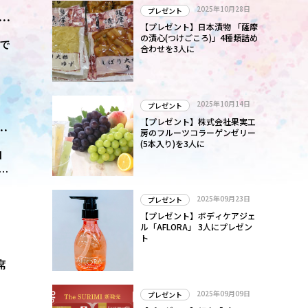
2025年10月28日
プレゼント
グで
【プレゼント】日本漬物 「薩摩
の漬心(つけごころ)」4種類詰め
グで
合わせを3人に
2025年10月14日
プレゼント
【プレゼント】株式会社果実工
で
房のフルーツコラーゲンゼリー
(5本入り)を3人に
コ
っ
2025年09月23日
プレゼント
【プレゼント】ボディケアジェ
ル「AFLORA」 3人にプレゼン
ト
席
2025年09月09日
プレゼント