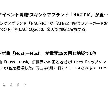
あるサウンドとダイナミックに展開するパフォーマンスはライ
ターステージに移動すると、横一列に並んでミディアムナンバ
ドイベント実施!スキンケアブランド「NACIFIC」が夏の
ence) (Japanese Ver.)」を熱唱。高音を得意とするJONGHO
歌をじっくりと堪能させてくれた。
ンケアブランド「NACIFIC」が「ATEEZ自撮りフォトカード
ント」をNACIICQoo10、楽天で同時に実施する。
Zのコラボ曲「Hush―Hush」が世界25の国と地域で1位
ボ曲「Hush―Hush」が世界25の国と地域でiTunes「トップソン
ルで1位を獲得した。同曲は8月28日にリリースされるBE:FIRS
E」に収録される。
1
2
3
>