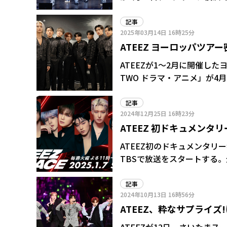
Performance」に出演した。 同フェスは28～30日にかけて3日間開催。最終日となったこ
日のオープニングでも1、2
記事
2025年03月14日
16時25分
露。その後はグループそれぞれがパフォーマン
ATEEZ ヨーロッパツア
シングル「Miracle」から始
月4日の神奈川・カルッツかわさ
ー
ATEEZが1～2月に開催し
期待が高まるような、ダイナミックな
TWO ドラマ・アニメ」が4月
DREAMは「Best Friend E
WORLD TOUR [TOWARDS TH
の後、バンドを引き連れたGENER
記事
「AGEHA」「ワンダーラスト
2024年12月25日
16時23分
29日に日本で単独ファンミーティ
ATEEZ 初ドキュメンタリ
フルなパフォーマンスを披露。そ
ATEEZ初のドキュメンタリー番組
Shop」「Tongue Tie
TBSで放送をスタートする。全
を楽しませた。
ホンジュンが番組をイメージして作曲した。 各話でメンバー1
A」と「Side-B」の2つの
記事
2024年10月13日
16時56分
からデビューに至るまでの日
ATEEZ、粋なサプライ
ストを目指したきっかけ、メ
迫る。
グをプレゼント