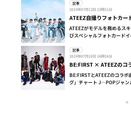
満点。重低音が響く中毒性の
記事
2024年07月12日
15時11分
でこそ真価を発揮する。セン
ATEEZ自撮りフォトカー
「夜間飛行 야간비행 (Turbul
筆頭に、メンバーそれぞれの
イベント開催
ATEEZがモデルを務めるスキ
びスペシャルフォトカードイベ
記事
2024年07月10日
16時16分
BE:FIRST × ATEE
BE:FIRSTとATEEZのコラ
グ」チャート J―POPジャン
のオリジナルアルバム「2:B
<