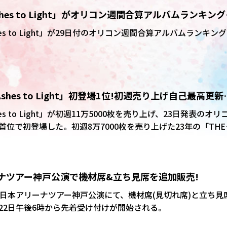
shes to Light」がオリコン週間合算アルバムランキン
es to Light」が29日付のオリコン週間合算アルバムランキン
shes to Light」初登場1位!初週売り上げ自己最高更新
み
s to Light」が初週11万5000枚を売り上げ、23日発表のオリ
位で初登場した。初週8万7000枚を売り上げた23年の「THE
LL」を超え、自己最高の初週売り上げを記録。通算4作目の1位獲得とな
リーナツアー神戸公演で機材席&立ち見席を追加販売!
た日本アリーナツアー神戸公演にて、機材席(見切れ席)と立ち見
22日午後6時から先着受け付けが開始される。