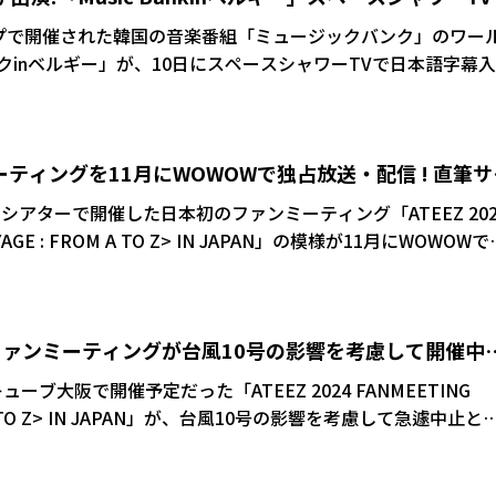
プで開催された韓国の音楽番組「ミュージックバンク」のワー
inベルギー」が、10日にスペースシャワーTVで日本語字幕入
ONEUS、
ROW X TOGETHERなど全6組のK-POPグループがステージを飾
ク」の31代MCであるパク・ボゴムは、今回の公演で
ーティングを11月にWOWOWで独占放送・配信 ! 直筆サ
・ハオ、キム・テレ、RIIZEのソヒと共にスペシャルステージに参
ト企画も
ンシアターで開催した日本初のファンミーティング「ATEEZ 202
VOYAGE : FROM A TO Z> IN JAPAN」の模様が11月にWOWOWで
まった。これを記念して、WOWOW加入者限定プレゼントとし
たるプレゼントも実施される。
大阪ファンミーティングが台風10号の影響を考慮して開催中
ューブ大阪で開催予定だった「ATEEZ 2024 FANMEETING
OM A TO Z> IN JAPAN」が、台風10号の影響を考慮して急遽中止と