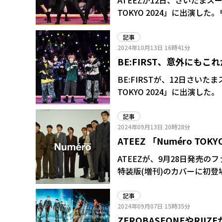
ATEEZが12日、さいたまスーパ
TOKYO 2024」に出演
スムースなメロディが心地良い
した。 最後はこれぞATEEZ!と言える「BOUNCY (K-HOT CHILLI PEPPERS)」「The
記事
2024年10月13日
16時41分
Real(Heung Ver.)」で、お祭
BE:FIRST、意外にも
に『INKIGAYO LIVE
連続ユンホさんがMCですね
にありがとうございます
BE:FIRSTが、12日さいたま
す」を感謝を伝えた。 サンが「昨年と違って、けがで参加できなかったジョンホが今年は参加
TOKYO 2024」に出演した。 「Mainstream」「Masterplan」と、メッセージ性の高いヒップ
できています」と明かすと、
ホップ曲と、インパクトのある
ンホの特別アカペラコーナー
の模様がテレビでオンエアさ
記事
ジョンホのソロ曲「A Day」
2024年09月13日
20時28分
出させていただくことになり
優里「ペテルギウス」を自慢
ATEEZ 「Numéro 
段からK-POPが好きでよく聴
ね」と、12日に誕生日を迎
ATEEZ「BOUNCY(K-HO
モードな装い、大特集24
ATEEZが、9月28日発売のフ
を披露して観客を喜ばせた。L
特装版(増刊)のカバーに初登
と思うので、よろしくお願いし
ジで会場を盛り上げた。ボー
記事
ら、日本の音楽界を牽引する
2024年09月07日
15時35分
たステージだった。
ZEROBASEONEやRII