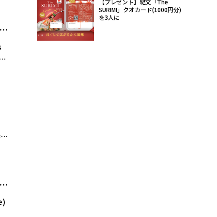
【プレゼント】紀文「The
SURIMI」クオカード(1000円分)
を3人に
ム発
s
き
に
な
た
。
時
こ
き
S、
e)