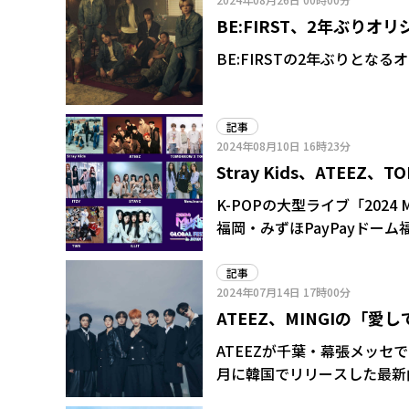
BE:FIRST、2年ぶり
曲を収録
BE:FIRSTの2年ぶりとな
記事
2024年08月10日
16時23分
Stray Kids、ATEEZ
イブの福岡12月開催が決
K-POPの大型ライブ「2024 MUS
福岡・みずほPayPayドー
「MUSIC BANK」で1
る。
記事
2024年07月14日
17時00分
ATEEZ、MINGIの「
で汗を拭き合う場面も
ATEEZが千葉・幕張メッセで6
月に韓国でリリースした最新曲「W
Ver.)」と日本の曲を立て続けに披露した。 バックダンサー