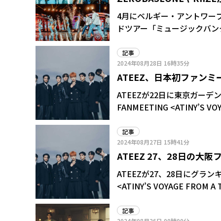
初放送
4月にベルギー・アントワー
ドツアー「ミュージックバンク
りで放送されることが決まった。 俳優のパク・ボゴムがMCを務め、RIIZE、
ZEROBASEONE、TOMOR
記事
2024年08月28日
16時35分
た。特に「ミュージックバン
ATEEZ、日本初ファンミ
ZEROBASEONEのジャン
しピアノ演奏を披露した。
ン入りTシャツプレゼン
ATEEZが22日に東京ガーデ
FANMEETING <ATINY’S 
占放送・配信されることが決
直筆サイン入りTシャツが当
記事
2024年08月27日
15時41分
ATEEZ 27、28日の
に
ATEEZが27、28日にグランキ
<ATINY’S VOYAGE FR
ることが決まった。
記事
2024年08月26日
00時00分