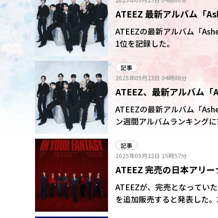
ATEEZ 最新アルバム「A
1位を獲得!
ATEEZの最新アルバム「Ash
1位を記録した。
記事
2025年09月23日
04時00分
ATEEZ、最新アルバム「A
開催中の日本ツアーに弾
ATEEZの最新アルバム「Ashe
ン週間アルバムランキングに首
WORLD EP.FIN:WI
た。
記事
2025年09月22日
15時57分
ATEEZ 完売の日本ア
ATEEZが、完売となってい
を追加販売すると発表した。