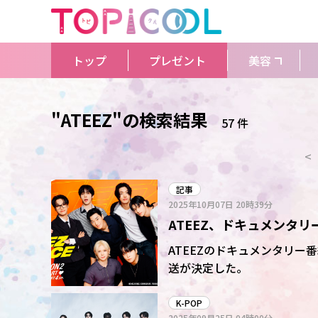
トップ
プレゼント
美容
"ATEEZ"の検索結果
57 件
<
記事
2025年10月07日
20時39分
ATEEZ、ドキュメンタリー番
定!11月30日から4週連続
ATEEZのドキュメンタリー番組「A
送が決定した。
K-POP
2025年09月25日
04時00分