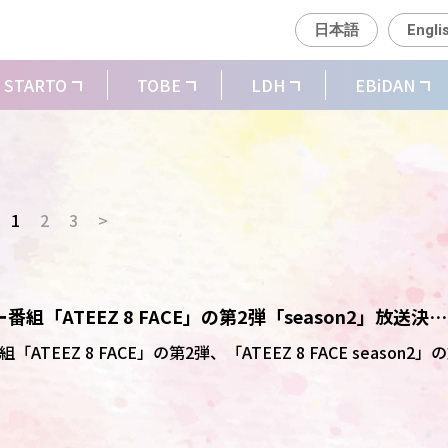
日本語
Engli
STARTO
TOBE
LDH
EBiDAN
1
2
3
>
組「ATEEZ 8 FACE」の第2弾「――season2」放送決
で
TEEZ 8 FACE」の第2弾、「ATEEZ 8 FACE season2」