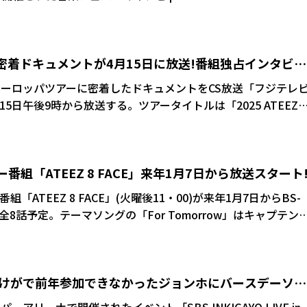
の
日目と同様にアーティストが1組ずつ登場し、ダンスパートを披
スを行った。 NEXZはプレデビューのデジタル
ー密着ドキュメントが4月15日に放送!番組独占インタビュ
まり、韓国でのデビュー曲「Ride the Vibe」など全7曲を披露。
き公演から始まる初のツアー「NEXZ LIVE TOUR 2025」
たヨーロッパツアーに密着したドキュメントをCS放送「フジテレ
パフォーマンスで会場を沸かせた。 次に登場したNCT
15日午後9時から放送する。ツアータイトルは「2025 ATEEZ
ver」「Glitch Mode (Japanese ver.)」などをパフォーマンス
E LIGHT : WILL TO POWER] IN EUROPE」。
ATIONSが登場すると「Diamonds」「Evergreen 2.0」
」を立て続けに披露し、4曲で一気に観客を魅了した。 3月28、
ングを行ったばかりのATEEZは「Ice On My Teeth」で
ー番組「ATEEZ 8 FACE」来年1月7日から放送スタート
のままSHINeeのKEYがステージに登場すると「Pleasure
「ATEEZ 8 FACE」(火曜後11・00)が来年1月7日からBS-
d」「Gasoline」など全6曲をパフォーマンスし、日本語のMCでも会
8話予定。テーマソングの「For Tomorrow」はキャプテン
人ずつにフォーカスし「Side-
側面からそれぞれの魅力を描いていく。「Side-A」では、生い立
々を独占インタビューをもとに振り返る。家族のこと、アーテ
ズ!けがで前年参加できなかったジョンホにバースデーソン
ンバーとの絆などこれまで語られたことのなかった人生につい