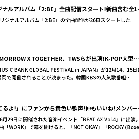
オリジナルアルバム「2:BE」全曲配信スタート!新曲含む全1
るオリジナルアルバム「2:BE」の全曲配信が26日スタートした。
、TOMORROW X TOGETHER、TWSらが出演!K-POP大型ラ
定
IC BANK GLOBAL FESTIVAL in JAPAN」が12月14、15
ム福岡で開催されることが決まった。韓国KBSの人気歌番組
位を獲得した話題のアーティストを中心に、2日間で20組以上が出演
愛してるよ!」にファンから黄色い歓声!仲もいいね!メンバー
月29日に開催された音楽イベント「BEAT AX Vol.4」に出演
ORK」で幕を開けると、「NOT OKAY」「ROCKY (Boxe
を含めた大所帯のステージは迫力