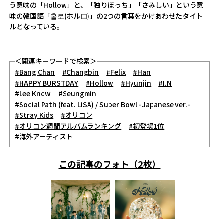
う意味の「Hollow」と、「独りぼっち」「さみしい」という意
味の韓国語「홀로(ホルロ)」の2つの言葉をかけあわせたタイト
ルとなっている。
＜関連キーワードで検索＞
#Bang Chan
#Changbin
#Felix
#Han
#HAPPY BURSTDAY
#Hollow
#Hyunjin
#I.N
#Lee Know
#Seungmin
#Social Path (feat. LiSA) / Super Bowl -Japanese ver.-
#Stray Kids
#オリコン
#オリコン週間アルバムランキング
#初登場1位
#海外アーティスト
この記事のフォト（2枚）