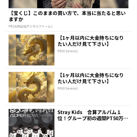
【宝くじ】このままの買い方で、本当に当たると思い
ますか
PR(合同会社デジタルファーム )
【1ヶ月以内に大金持ちになり
たい人だけ見て下さい】
PR(Il Sereno)
【1ヶ月以内に大金持ちになり
たい人だけ見て下さい】
PR(Il Sereno)
Stray Kids 合算アルバム１
位！グループ初の週間PT50万超
| 推しが...