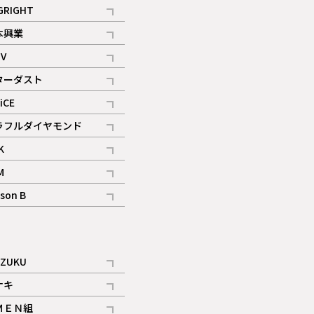
記事
GRIGHT
記事
本興業
記事
V
記事
ターダスト
ギャラリー
記事
iCE
記事
ラフルダイヤモンド
記事
K
記事
M
ギャラリー
記事
son B
ギャラリー
記事
ギャラリー
iZUKU
記事
ナキ
記事
ＭＥＮ組