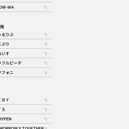
記事
OW-WA
記事
次元
ぅるりぶ
記事
とぷり
記事
れいす
ギャラリー
記事
ラフルピーチ
ギャラリー
記事
クフォニ
記事
E
ＩＢＹ
記事
ＴＳ
記事
HYPEN
記事
MORROW X TOGETHER