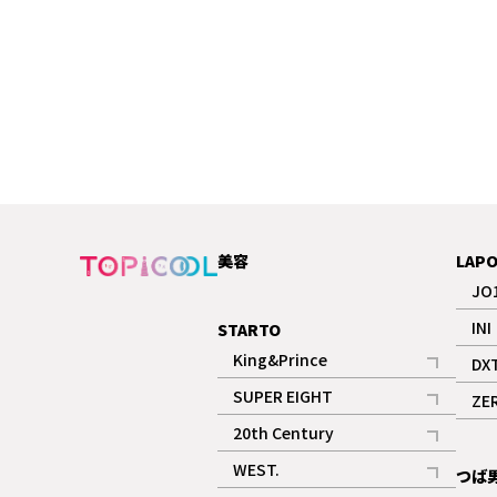
美容
LAP
JO
INI
STARTO
King&Prince
DX
記事
SUPER EIGHT
ZE
記事
20th Century
記事
WEST.
つば
記事