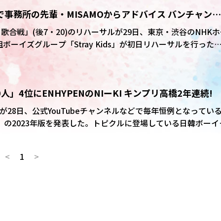
初紅白で事務所の先輩・MISAMOからアドバイス バンチャン
なりました」
歌合戦」(後7・20)のリハーサルが29日、東京・渋谷のNHKホ
ーイズグループ「Stray Kids」が初日リハーサルを行った
board JAPANチャートにおけるストリーミングの累計再生回数
43」を歌唱予定。メンバーの一問一答をお届けします!
」4位にENHYPENのNIーKI キンプリ高橋2年連続!
er」が28日、公式YouTubeチャンネルなどで毎年恒例となってい
」の2023年版を発表した。トピクルに登場している日韓ボーイ
ランクインした。
<
1
>