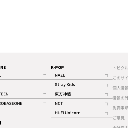
ONE
K-POP
トピク
1
NAZE
このサ
記事
記事
Stray Kids
ギャラリー
個人情
記事
記事
TEEN
東方神起
ギャラリー
情報の
記事
記事
ROBASEONE
NCT
ギャラリー
免責事
記事
記事
Hi-Fi Un!corn
ご意見
記事
男
ギャラリー
会社案