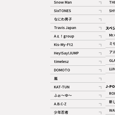
Snow Man
TH
記事
SixTONES
SH
ギャラリー
記事
なにわ男子
ギャラリー
記事
Travis Japan
スペ
記事
Mr.
Aぇ！group
記事
ミ
Kis-My-Ft2
記事
ア
Hey!Say!JUMP
ギャラリー
記事
GL
timelesz
記事
LU
DOMOTO
記事
嵐
記事
J-PO
KAT-TUN
記事
RO
ふぉ～ゆ～
記事
新
A.B.C-Z
記事
WA
少年忍者