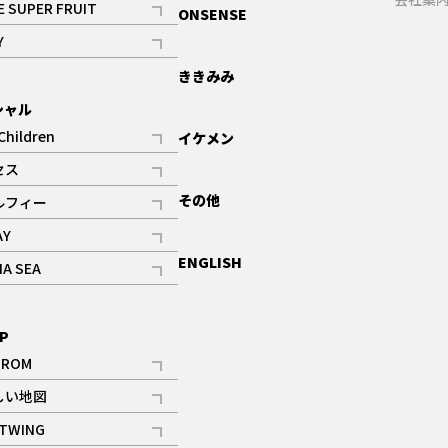
E SUPER FRUIT
ONSENSE
記事
Y
ギャラリー
記事
ききみみ
シャル
Children
イケメン
記事
セス
記事
その他
ルフィー
記事
AY
記事
ENGLISH
NA SEA
記事
P
IROM
記事
しい地図
記事
TWING