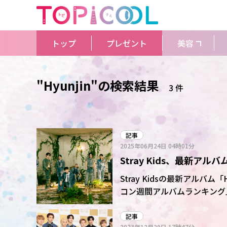
トップ
プレゼント
美容
"Hyunjin"の検索結果
3 件
記事
2025年06月24日
04時01分
Stray Kids、最新ア
週売り上げ!週間ランキン
Stray Kidsの最新アルバ
コン週間アルバムランキング
た。
記事
2023年12月29日
17時47分