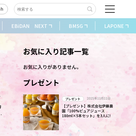
sh
EBiDAN NEXT
BMSG
LAPONE
お気に入り記事一覧
お気に入りがありません。
プレゼント
初
2025年11月11日
プレゼント
リ
【プレゼント】株式会社伊藤農
園「100%ピュアジュース
180ml×5本セット」を3人に!