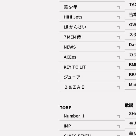
ギャラリー
記事
TA
美 少年
記事
吉
HiHi Jets
記事
OW
Lil かんさい
記事
ス
7 MEN 侍
記事
Da-
NEWS
記事
カ
ACEes
記事
BM
KEY TO LIT
記事
BB
ジュニア
記事
Mai
Ｂ＆ＺＡＩ
記事
歌謡
TOBE
SH
Number_i
記事
モ
IMP.
記事
華
CLASS SEVEN