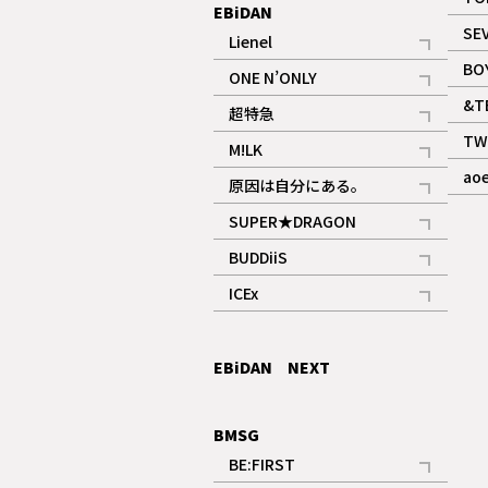
EBiDAN
SE
Lienel
記事
BO
ONE N’ONLY
記事
&T
超特急
記事
TW
M!LK
ギャラリー
記事
ao
原因は自分にある。
記事
SUPER★DRAGON
記事
BUDDiiS
記事
ICEx
記事
EBiDAN NEXT
BMSG
BE:FIRST