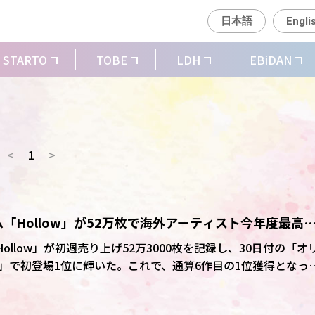
日本語
Engli
STARTO
TOBE
LDH
EBiDAN
<
1
>
ルバム「Hollow」が52万枚で海外アーティスト今年度最高
グでは通算6作目の1位に
ム「Hollow」が初週売り上げ52万3000枚を記録し、30日付の「オ
」で初登場1位に輝いた。これで、通算6作目の1位獲得となっ