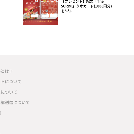
【プレゼント】紀文「The
SURIMI」クオカード(1000円分)
を3人に
ルとは？
イトについて
報について
外部送信について
項
内