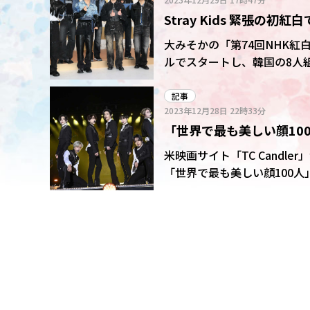
Stray Kids 緊張の
「その言葉がすごく力に
大みそかの「第74回NHK紅白
ルでスタートし、韓国の8人組ボ
初出場のステージでは、Bill
億回を突破した「CASE 1
記事
2023年12月28日
22時33分
「世界で最も美しい顔100人
米映画サイト「TC Candl
「世界で最も美しい顔100人
グループのメンバーらも複数