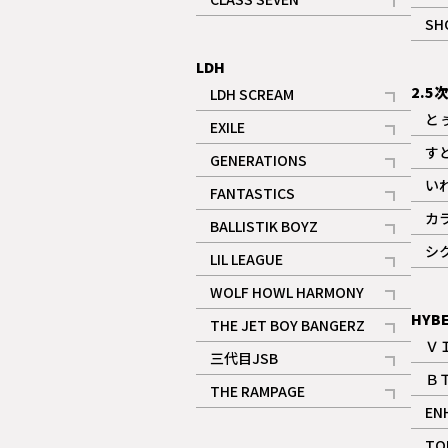
記事
SH
LDH
2.5
LDH SCREAM
記事
と
EXILE
記事
す
GENERATIONS
記事
い
FANTASTICS
記事
カ
BALLISTIK BOYZ
記事
シ
LIL LEAGUE
記事
WOLF HOWL HARMONY
記事
HYB
THE JET BOY BANGERZ
Ｖ
記事
三代目JSB
Ｂ
記事
THE RAMPAGE
EN
記事
ギャラリー
TO