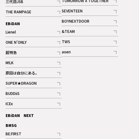
TOMORROW X TOGETHER
三代目JSB
記事
記事
SEVENTEEN
THE RAMPAGE
ギャラリー
記事
記事
BOYNEXTDOOR
EBiDAN
ギャラリー
記事
&TEAM
Lienel
記事
記事
TWS
ONE N’ONLY
ギャラリー
記事
記事
aoen
超特急
記事
記事
M!LK
ギャラリー
記事
原因は自分にある。
記事
SUPER★DRAGON
記事
BUDDiiS
記事
ICEx
記事
EBiDAN NEXT
BMSG
BE:FIRST