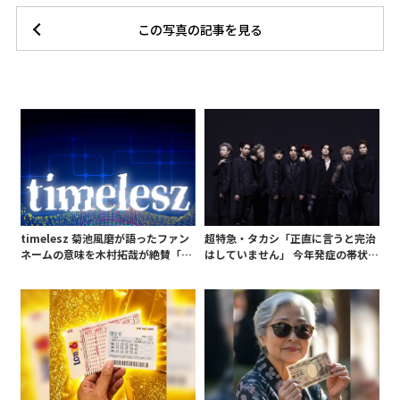
この写真の記事を見る
timelesz 菊池風磨が語ったファン
超特急・タカシ「正直に言うと完治
ネームの意味を木村拓哉が絶賛「考
はしていません」 今年発症の帯状疱
えてるな」「素敵だと思います」
疹(ほうしん)の症状について本心告
白 後遺症も語る