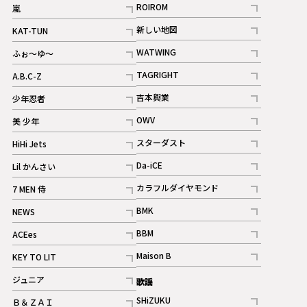
記事
ROIROM
嵐
記事
記事
新しい地図
KAT-TUN
記事
記事
WATWING
ふぉ～ゆ～
記事
記事
TAGRIGHT
A.B.C-Z
記事
記事
吉本興業
少年忍者
ギャラリー
記事
記事
OWV
美 少年
記事
記事
スターダスト
HiHi Jets
ギャラリー
記事
記事
Da-iCE
Lil かんさい
記事
記事
カラフルダイヤモンド
7 MEN 侍
記事
記事
BMK
NEWS
記事
記事
BBM
ACEes
ギャラリー
記事
記事
Maison B
KEY TO LIT
ギャラリー
記事
記事
ジュニア
歌謡
ギャラリー
記事
SHiZUKU
Ｂ＆ＺＡＩ