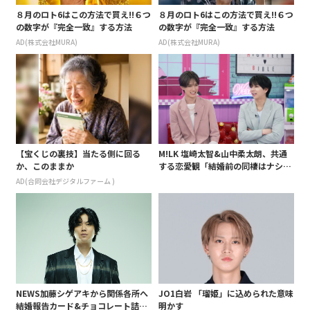
８月のロト6はこの方法で買え!!６つ
８月のロト6はこの方法で買え!!６つ
の数字が『完全一致』する方法
の数字が『完全一致』する方法
AD(株式会社MURA)
AD(株式会社MURA)
【宝くじの裏技】当たる側に回る
M!LK 塩崎太智&山中柔太朗、共通
か、このままか
する恋愛観「結婚前の同棲はナシ」
と明かすも最後は決意がグラグラ?
AD(合同会社デジタルファーム )
NEWS加藤シゲアキから関係各所へ
JO1白岩 「瑠姫」に込められた意味
結婚報告カード&チョコレート詰め
明かす