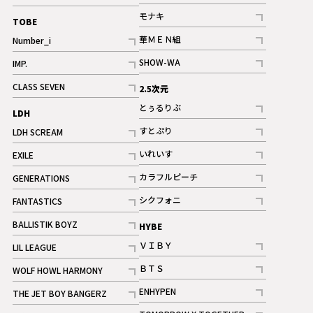
記事
記事
モナキ
TOBE
記事
華ＭＥＮ組
Number_i
記事
記事
SHOW-WA
IMP.
記事
記事
CLASS SEVEN
2.5次元
記事
とぅるりぶ
LDH
記事
すとぷり
LDH SCREAM
記事
記事
いれいす
EXILE
ギャラリー
記事
記事
カラフルピーチ
GENERATIONS
ギャラリー
記事
記事
シクフォニ
FANTASTICS
記事
記事
BALLISTIK BOYZ
HYBE
記事
ＶＩＢＹ
LIL LEAGUE
記事
記事
ＢＴＳ
WOLF HOWL HARMONY
記事
記事
ENHYPEN
THE JET BOY BANGERZ
記事
記事