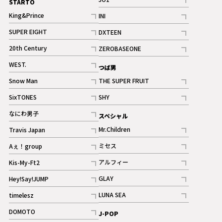
STARTO
記事
King&Prince
INI
ギャラリー
記事
記事
SUPER EIGHT
DXTEEN
ギャラリー
記事
記事
20th Century
ZEROBASEONE
ギャラリー
記事
記事
WEST.
つば男
記事
Snow Man
THE SUPER FRUIT
記事
記事
SixTONES
SHY
ギャラリー
ギャラリー
記事
記事
なにわ男子
スペシャル
ギャラリー
記事
Mr.Children
Travis Japan
記事
記事
ミセス
Aぇ！group
記事
記事
アルフィー
Kis-My-Ft2
記事
記事
GLAY
Hey!Say!JUMP
ギャラリー
記事
記事
LUNA SEA
timelesz
記事
記事
DOMOTO
J-POP