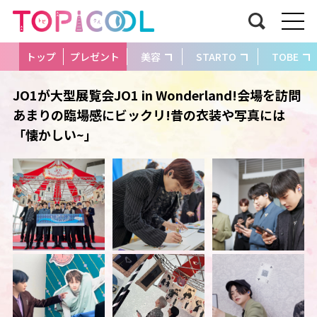
トップ
プレゼント
美容
STARTO
TOBE
JO1が大型展覧会JO1 in Wonderland!会場を訪問
あまりの臨場感にビックリ!昔の衣装や写真には
「懐かしい~」