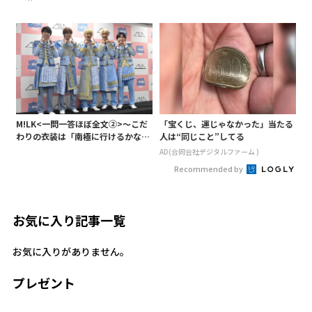
合わせ、小説家らしく哲学者の名言
も添えて
M!LK<一問一答ほぼ全文②>～こだ
「宝くじ、運じゃなかった」当たる
わりの衣装は「南極に行けるかなと
人は“同じこと”してる
いうくらい厚着」～
AD(合同会社デジタルファーム )
Recommended by
お気に入り記事一覧
お気に入りがありません。
プレゼント