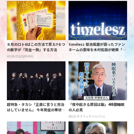
８月のロト6はこの方法で買え!!６つ
timelesz 菊池風磨が語ったファン
の数字が『完全一致』する方法
ネームの意味を木村拓哉が絶賛「考
えてるな」「素敵だと思います」
AD(株式会社MURA)
超特急・タカシ「正直に言うと完治
「夜中起きる原因は脳」4時間睡眠
はしていません」 今年発症の帯状疱
の人必見
疹(ほうしん)の症状について本心告
AD(ビタブリッドジャパン)
白 後遺症も語る