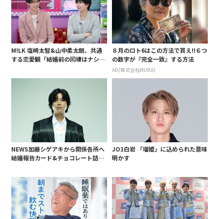
M!LK 塩崎太智&山中柔太朗、共通
８月のロト6はこの方法で買え!!６つ
する恋愛観「結婚前の同棲はナシ」
の数字が『完全一致』する方法
と明かすも最後は決意がグラグラ?
AD(株式会社MURA)
NEWS加藤シゲアキから関係各所へ
JO1白岩 「瑠姫」に込められた意味
結婚報告カード&チョコレート詰め
明かす
合わせ、小説家らしく哲学者の名言
も添えて