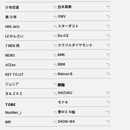
記事
記事
吉本興業
少年忍者
ギャラリー
記事
記事
OWV
美 少年
記事
記事
スターダスト
HiHi Jets
ギャラリー
記事
記事
Da-iCE
Lil かんさい
記事
記事
カラフルダイヤモンド
7 MEN 侍
記事
記事
BMK
NEWS
記事
記事
BBM
ACEes
ギャラリー
記事
記事
Maison B
KEY TO LIT
ギャラリー
記事
記事
ジュニア
歌謡
ギャラリー
記事
SHiZUKU
Ｂ＆ＺＡＩ
記事
記事
モナキ
TOBE
記事
華ＭＥＮ組
Number_i
記事
記事
SHOW-WA
IMP.
記事
記事