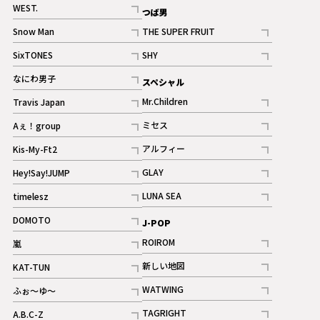
記事
WEST.
つば男
記事
Snow Man
THE SUPER FRUIT
記事
記事
SixTONES
SHY
ギャラリー
ギャラリー
記事
記事
なにわ男子
スペシャル
ギャラリー
記事
Mr.Children
Travis Japan
記事
記事
ミセス
Aぇ！group
記事
記事
アルフィー
Kis-My-Ft2
記事
記事
GLAY
Hey!Say!JUMP
ギャラリー
記事
記事
LUNA SEA
timelesz
記事
記事
DOMOTO
J-POP
記事
ROIROM
嵐
記事
記事
新しい地図
KAT-TUN
記事
記事
WATWING
ふぉ～ゆ～
記事
記事
TAGRIGHT
A.B.C-Z