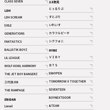
CLASS SEVEN
2.5次元
記事
とぅるりぶ
LDH
記事
すとぷり
LDH SCREAM
記事
記事
いれいす
EXILE
ギャラリー
記事
記事
カラフルピーチ
GENERATIONS
ギャラリー
記事
記事
シクフォニ
FANTASTICS
記事
記事
BALLISTIK BOYZ
HYBE
記事
ＶＩＢＹ
LIL LEAGUE
記事
記事
ＢＴＳ
WOLF HOWL HARMONY
記事
記事
ENHYPEN
THE JET BOY BANGERZ
記事
記事
TOMORROW X TOGETHER
三代目JSB
記事
記事
SEVENTEEN
THE RAMPAGE
ギャラリー
記事
記事
BOYNEXTDOOR
EBiDAN
ギャラリー
記事
&TEAM
Lienel