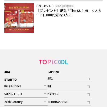
2025年09月09日
プレゼント
【プレゼント】紀文「The SURIMI」クオカ
ード(1000円分)を3人に
美容
LAPONE
JO1
STARTO
記事
King&Prince
INI
ギャラリー
記事
記事
SUPER EIGHT
DXTEEN
ギャラリー
記事
記事
20th Century
ZEROBASEONE
ギャラリー
記事