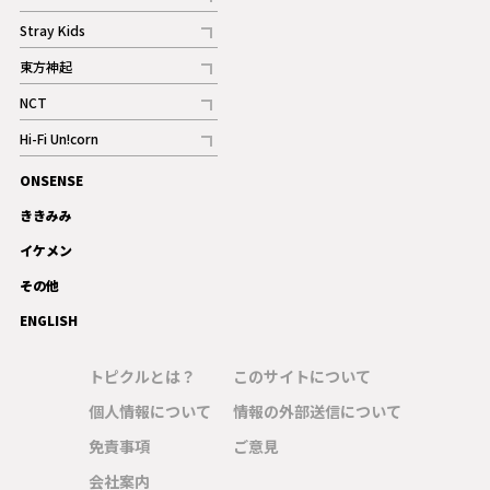
記事
Stray Kids
記事
東方神起
記事
NCT
記事
Hi-Fi Un!corn
記事
ONSENSE
ギャラリー
ききみみ
イケメン
その他
ENGLISH
トピクルとは？
このサイトについて
個人情報について
情報の外部送信について
免責事項
ご意見
会社案内