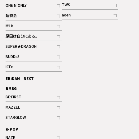
記事
記事
TWS
ONE N’ONLY
ギャラリー
記事
記事
aoen
超特急
記事
記事
M!LK
ギャラリー
記事
原因は自分にある。
記事
SUPER★DRAGON
記事
BUDDiiS
記事
ICEx
記事
EBiDAN NEXT
BMSG
BE:FIRST
記事
MAZZEL
ギャラリー
記事
STARGLOW
ギャラリー
記事
K-POP
NAZE