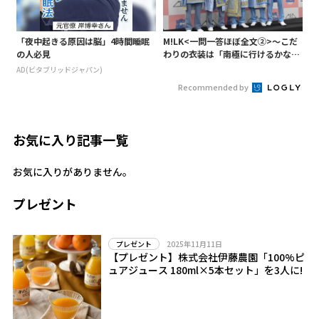
「夜中起きる原因は脳」4時間睡眠
M!LK<一問一答ほぼ全文②>～こだ
の人必見
わりの衣装は「南極に行けるかなと
いうくらい厚着」～
AD(ビタブリッドジャパン)
Recommended by
お気に入り記事一覧
お気に入りがありません。
プレゼント
2025年11月11日
プレゼント
【プレゼント】株式会社伊藤農園「100%ピ
ュアジュース 180ml×5本セット」を3人に!