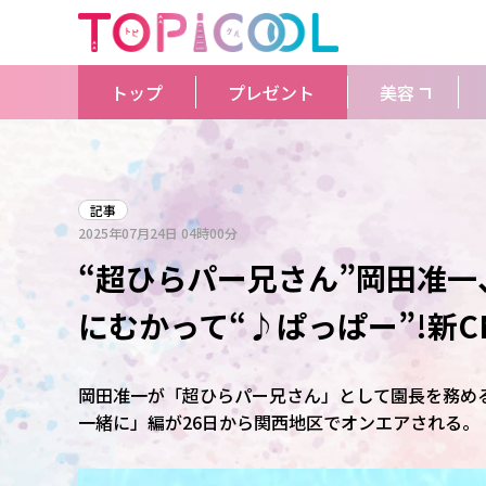
トップ
プレゼント
美容
記事
2025年07月24日
04時00分
“超ひらパー兄さん”岡田准
にむかって“♪ぱっぱー”!新C
岡田准一が「超ひらパー兄さん」として園長を務める
一緒に」編が26日から関西地区でオンエアされる。