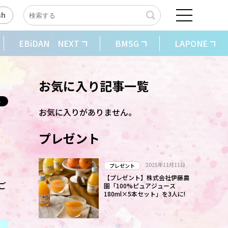
sh
EBiDAN NEXT
BMSG
LAPONE
お気に入り記事一覧
お気に入りがありません。
プレゼント
2025年11月11日
プレゼント
【プレゼント】株式会社伊藤農
ご
園「100%ピュアジュース
180ml×5本セット」を3人に!