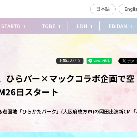
日本語
Engli
STARTO
TOBE
LDH
EBiDAN
お気に入り
一、ひらパー×マックコラボ企画で空
M26日スタート
遊園地「ひらかたパーク」(大阪府枚方市)の岡田出演新CM「