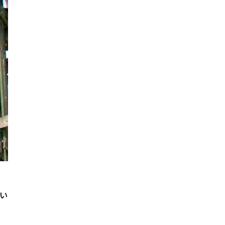
い
。
、