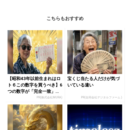
こちらもおすすめ
【昭和43年以前生まれはロ
宝くじ当たる人だけが気づ
ト６この数字を買うべき】6
いている違い
つの数字が「完全一致」す
る方...
PR(株式会社MURA)
PR(合同会社デジタルファーム )