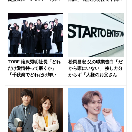
「支援に貢...
TOBE 滝沢秀明社長「どれ
松岡昌宏 父の職業告白「だ
だけ愛情持って磨くか」
から家にいない」 接し方分
「千秋楽でどれだけ輝いたI
からず「人様のお父さんが
MP...
苦手...