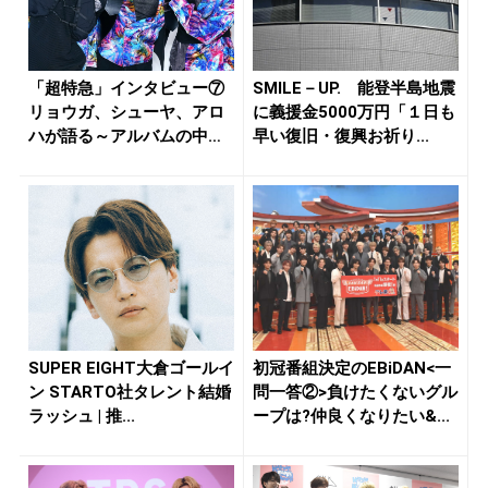
「超特急」インタビュー⑦
SMILE－UP. 能登半島地震
リョウガ、シューヤ、アロ
に義援金5000万円「１日も
ハが語る～アルバムの中で
早い復旧・復興お祈り...
一番ク...
SUPER EIGHT大倉ゴールイ
初冠番組決定のEBiDAN<一
ン STARTO社タレント結婚
問一答②>負けたくないグル
ラッシュ | 推...
ープは?仲良くなりたい&...