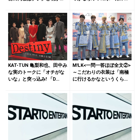
も最...
KAT-TUN 亀梨和也、田中み
M!LK<一問一答ほぼ全文②>
な実のトークに「オチがな
～こだわりの衣装は「南極
いな」と突っ込み! 「D...
に行けるかなというくらい
厚...