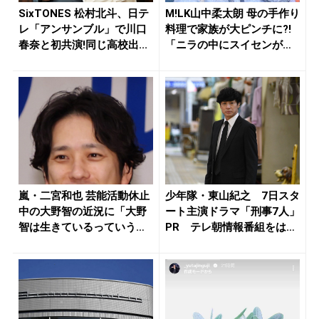
SixTONES 松村北斗、日テ
M!LK山中柔太朗 母の手作り
レ「アンサンブル」で川口
料理で家族が大ピンチに?!
春奈と初共演!同じ高校出...
「ニラの中にスイセンが
入...
嵐・二宮和也 芸能活動休止
少年隊・東山紀之 7日スタ
中の大野智の近況に「大野
ート主演ドラマ「刑事7人」
智は生きているっていうの
PR テレ朝情報番組をはし
を発信...
ご...