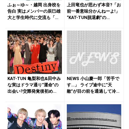
ふぉ～ゆ～・越岡 出身校を
上田竜也が思わず本音?「お
告白 実はメンバーの辰巳雄
前一番意味分かんねーよ!」
大と学生時代に交流も「初
“KAT-TUN脱退劇”の...
めて...
KAT-TUN 亀梨和也&田中み
NEWS 小山慶一郎「苦手で
な実はドラマ通り“運命”の
す…」 ライブ途中に“天
出会い?交際発覚後初め...
敵”が目の前を通過して冷や
汗...