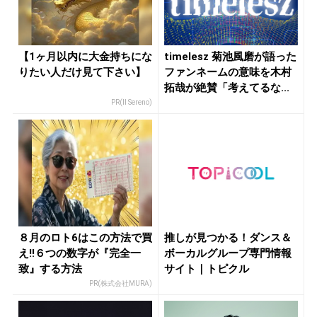
【1ヶ月以内に大金持ちにな
timelesz 菊池風磨が語った
りたい人だけ見て下さい】
ファンネームの意味を木村
拓哉が絶賛「考えてるな...
PR(Il Sereno)
８月のロト6はこの方法で買
推しが見つかる！ダンス＆
え!!６つの数字が『完全一
ボーカルグループ専門情報
致』する方法
サイト｜トピクル
PR(株式会社MURA)