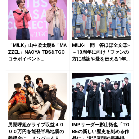
「M!LK」山中柔太朗&「MA
M!LK<一問一答ほぼ全文③>
ZZEL」NAOYA TBS&TGC
～10周年に向け「ファンの
コラボイベント...
方に感謝や愛を伝える1年...
男闘呼組がライブ収益４０
IMP.リーダー影山拓也「TO
００万円を能登半島地震の
BEの新しい歴史を刻める作
義援金に メンバー４人
品に」 滝沢秀明社長手掛...