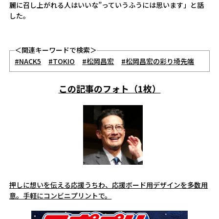
麗に召し上がれる人はいいな”っていうふうには思います」と話
した。
＜関連キーワードで検索＞
#NACK5
#TOKIO
#松岡昌宏
#松岡昌宏の彩り埼先端
この記事のフォト（1枚）
押しに想いを伝える応援うちわ、応援ボード用デザインを多数用
意。手軽にコンビニプリントで。