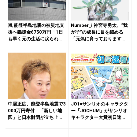
嵐 能登半島地震の被災地支
Number_i 神宮寺勇太、“我
援へ義援金6750万円「1日
が子”の成長に目を細める
も早く元の生活に戻られる
「元気に育っております...
事...
中居正広、能登半島地震で3
JO1×サンリオのキャラクタ
000万円寄付 「新しい地
ー「JOCHUM」がサンリオ
図」と日本財団が立ち上げ
キャラクター大賞初日速
た基...
報...