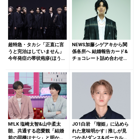
超特急・タカシ「正直に言
NEWS加藤シゲアキから関
うと完治はしていません」
係各所へ 結婚報告カード&
今年発症の帯状疱疹(ほうし
チョコレート詰め合わせ、
ん)...
小説...
M!LK 塩崎太智&山中柔太
JO1白岩 「瑠姫」に込めら
朗、共通する恋愛観「結婚
れた意味明かす | 推しが見
前の同棲はナシ」と明かす
つかる!ダンス&ボーカル...