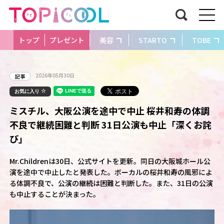
トップ
プレゼント
美容
STARTO
TOBE
2026年05月30日
記事
お気に入り
ミスチル、大阪公演を途中で中止 桜井和寿の体調
不良で継続困難と判断 31日公演も中止「深くお詫
び」
Mr.Childrenは30日、公式サイトを更新。同日の大阪城ホール公
演を途中で中止したと発表した。ボーカルの桜井和寿の風邪によ
る体調不良で、公演の継続は困難と判断した。また、31日の公演
も中止することが決まった。