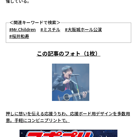
催している。
＜関連キーワードで検索＞
#Mr.Children
#ミスチル
#大阪城ホール公演
#桜井和寿
この記事のフォト（1枚）
押しに想いを伝える応援うちわ、応援ボード用デザインを多数用
意。手軽にコンビニプリントで。