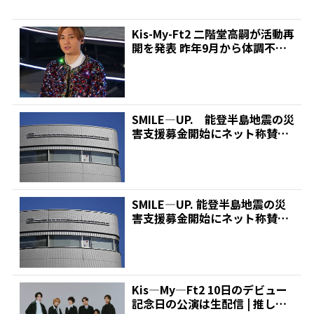
Kis-My-Ft2 二階堂高嗣が活動再
開を発表 昨年9月から体調不良
で一時活動...
SMILE―UP. 能登半島地震の災
害支援募金開始にネット称賛
「いち早く動いてい...
SMILE―UP. 能登半島地震の災
害支援募金開始にネット称賛
「いち早く動いてい...
Kis―My―Ft2 10日のデビュー
記念日の公演は生配信 | 推しが