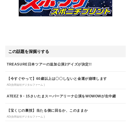
この話題を深掘りする
TREASURE日本ツアーの追加公演2デイズが決定!!
【今すぐやって】60歳以上は〇〇しないと金運が崩壊します
AD(合同会社デジタルファーム )
ATEEZ 9・15さいたまスーパーアリーナ公演をWOWOWが生中継
【宝くじの裏技】当たる側に回るか、このままか
AD(合同会社デジタルファーム )