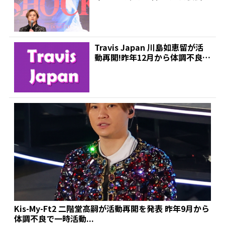
で2018...
Travis Japan 川島如恵留が活
動再開!昨年12月から体調不良で
休養、復...
Kis-My-Ft2 二階堂高嗣が活動再開を発表 昨年9月から
体調不良で一時活動...