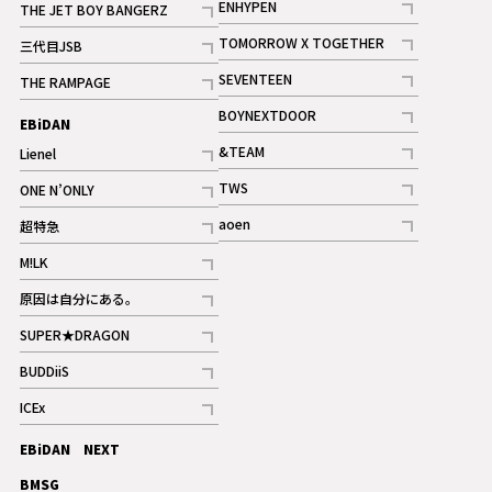
ENHYPEN
THE JET BOY BANGERZ
記事
記事
TOMORROW X TOGETHER
三代目JSB
記事
記事
SEVENTEEN
THE RAMPAGE
ギャラリー
記事
記事
BOYNEXTDOOR
EBiDAN
ギャラリー
記事
&TEAM
Lienel
記事
記事
TWS
ONE N’ONLY
ギャラリー
記事
記事
aoen
超特急
記事
記事
M!LK
ギャラリー
記事
原因は自分にある。
記事
SUPER★DRAGON
記事
BUDDiiS
記事
ICEx
記事
EBiDAN NEXT
BMSG