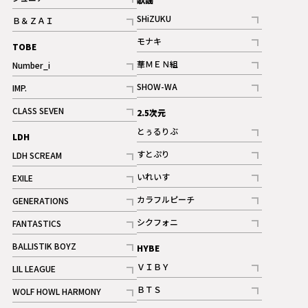
ギャラリー
記事
SHiZUKU
Ｂ＆ＺＡＩ
記事
記事
モナキ
TOBE
記事
華ＭＥＮ組
Number_i
記事
記事
SHOW-WA
IMP.
記事
記事
CLASS SEVEN
2.5次元
記事
とぅるりぶ
LDH
記事
すとぷり
LDH SCREAM
記事
記事
いれいす
EXILE
ギャラリー
記事
記事
カラフルピーチ
GENERATIONS
ギャラリー
記事
記事
シクフォニ
FANTASTICS
記事
記事
BALLISTIK BOYZ
HYBE
記事
ＶＩＢＹ
LIL LEAGUE
記事
記事
ＢＴＳ
WOLF HOWL HARMONY
記事
記事