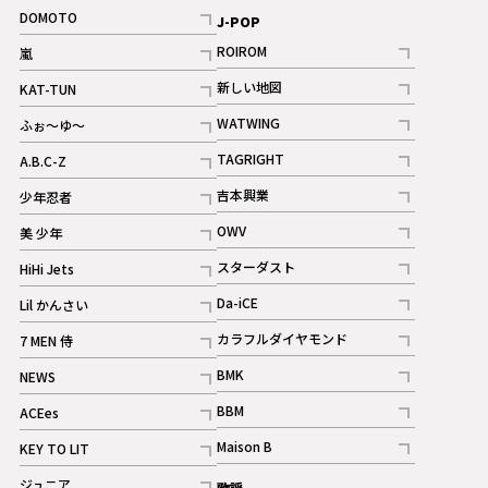
記事
記事
DOMOTO
J-POP
記事
ROIROM
嵐
記事
記事
新しい地図
KAT-TUN
記事
記事
WATWING
ふぉ～ゆ～
記事
記事
TAGRIGHT
A.B.C-Z
記事
記事
吉本興業
少年忍者
ギャラリー
記事
記事
OWV
美 少年
記事
記事
スターダスト
HiHi Jets
ギャラリー
記事
記事
Da-iCE
Lil かんさい
記事
記事
カラフルダイヤモンド
7 MEN 侍
記事
記事
BMK
NEWS
記事
記事
BBM
ACEes
ギャラリー
記事
記事
Maison B
KEY TO LIT
ギャラリー
記事
記事
ジュニア
歌謡