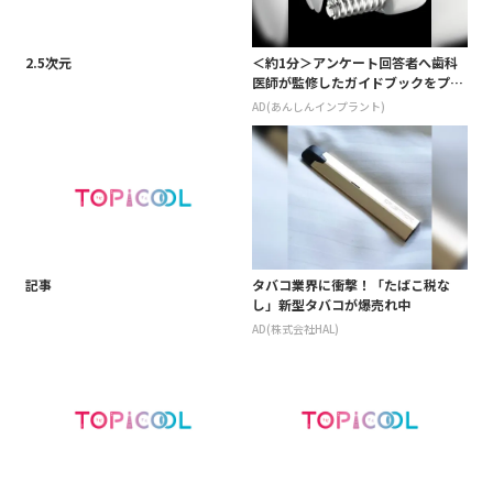
2.5次元
＜約1分＞アンケート回答者へ歯科
医師が監修したガイドブックをプレ
ゼント。65歳以上の方は確認してみ
AD(あんしんインプラント)
て
記事
タバコ業界に衝撃！「たばこ税な
し」新型タバコが爆売れ中
AD(株式会社HAL)