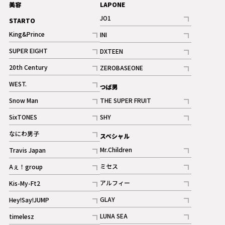
美容
LAPONE
JO1
STARTO
記事
King&Prince
INI
ギャラリー
記事
記事
SUPER EIGHT
DXTEEN
ギャラリー
記事
記事
20th Century
ZEROBASEONE
ギャラリー
記事
記事
WEST.
つば男
記事
Snow Man
THE SUPER FRUIT
記事
記事
SixTONES
SHY
ギャラリー
ギャラリー
記事
記事
なにわ男子
スペシャル
ギャラリー
記事
Mr.Children
Travis Japan
記事
記事
ミセス
Aぇ！group
記事
記事
アルフィー
Kis-My-Ft2
記事
記事
GLAY
Hey!Say!JUMP
ギャラリー
記事
記事
LUNA SEA
timelesz