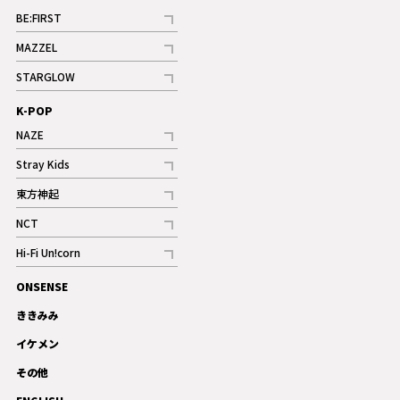
BE:FIRST
記事
MAZZEL
ギャラリー
記事
STARGLOW
ギャラリー
記事
K-POP
NAZE
記事
Stray Kids
記事
東方神起
記事
NCT
記事
Hi-Fi Un!corn
記事
ONSENSE
ギャラリー
ききみみ
イケメン
その他