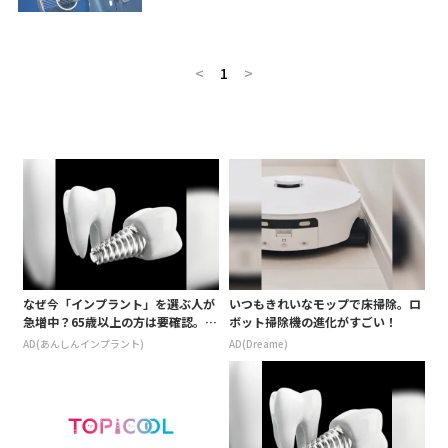
と謝罪した。
<
1
>
なぜ今「インプラント」を選ぶ人が
いつもきれいなモップで床掃除。ロ
急増中？65歳以上の方は要確認。抜
ボット掃除機の進化がすごい！
けた歯の放置は驚きのリスク
AD(あんしんインプラント)
AD(Dreame)