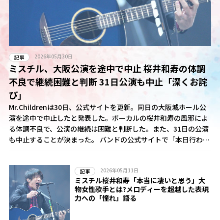
2026年05月30日
記事
ミスチル、大阪公演を途中で中止 桜井和寿の体調
不良で継続困難と判断 31日公演も中止「深くお詫
び」
Mr.Childrenは30日、公式サイトを更新。同日の大阪城ホール公
演を途中で中止したと発表した。ボーカルの桜井和寿の風邪によ
る体調不良で、公演の継続は困難と判断した。また、31日の公演
も中止することが決まった。 バンドの公式サイトで「本日行われ
ましたMr.Children Tour 2026 "Saturday in the park"大阪城ホ
ール公演におきましては、桜井和寿の風邪による体調不良によ
2026年05月11日
り、誠に申し訳ございませんが公演を中断とさせていただきまし
記事
ミスチル桜井和寿「本当に凄いと思う」大
た」と報告。 また、31日の大阪公演についても「大事をとりまし
物女性歌手とは?メロディーを超越した表現
て公演を中止とさせていただきます」と発表し、「公演を楽しみ
力への「憧れ」語る
にお待ちいただいておりました皆さまには、直前の発表となりご
迷惑とご心配をおかけしますことを、深くお詫び申し上げます」