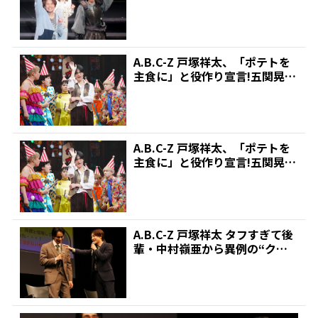
舞台「夜曲～ノクター...
A.B.C-Z 戸塚祥太、「ポテトを
主食に」と役作り宣言!五関晃
一、船舶免許生か...
A.B.C-Z 戸塚祥太、「ポテトを
主食に」と役作り宣言!五関晃
一、船舶免許生か...
A.B.C-Z 戸塚祥太 タフすぎて後
輩・中村嶺亜から異例の“クレ
ーム” | 推...