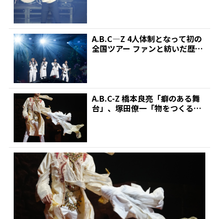
A.B.C―Z 4人体制となって初の
全国ツアー ファンと紡いだ歴史
乗せて新しいス...
A.B.C-Z 橋本良亮「癖のある舞
台」、塚田僚一「物をつくるこ
との気持ちを学ん...