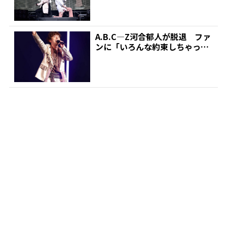
A.B.C―Z河合郁人が脱退 ファ
ンに「いろんな約束しちゃった
けど…かなえられな...