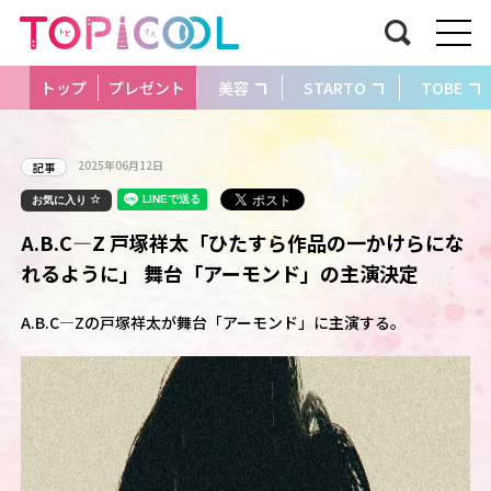
トップ
プレゼント
美容
STARTO
TOBE
2025年06月12日
記事
お気に入り
A.B.C―Z 戸塚祥太「ひたすら作品の一かけらにな
れるように」 舞台「アーモンド」の主演決定
A.B.C―Zの戸塚祥太が舞台「アーモンド」に主演する。