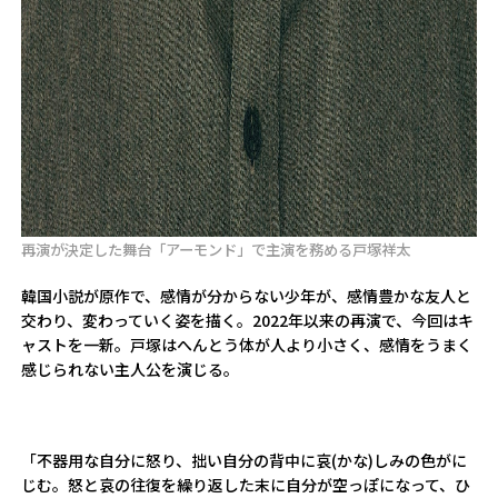
再演が決定した舞台「アーモンド」で主演を務める戸塚祥太
韓国小説が原作で、感情が分からない少年が、感情豊かな友人と
交わり、変わっていく姿を描く。2022年以来の再演で、今回はキ
ャストを一新。戸塚はへんとう体が人より小さく、感情をうまく
感じられない主人公を演じる。
「不器用な自分に怒り、拙い自分の背中に哀(かな)しみの色がに
じむ。怒と哀の往復を繰り返した末に自分が空っぽになって、ひ