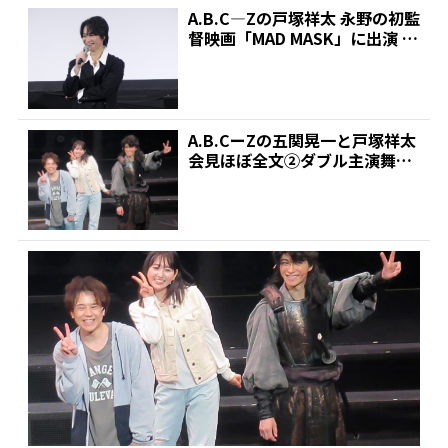
A.B.C―Zの戸塚祥太 永野の初監
督映画「MAD MASK」に出演 オ
ファーの...
A.B.CーZの五関晃一と戸塚祥太
会見ほぼ全文②ダブル主演舞台
「夜曲～ノクター...