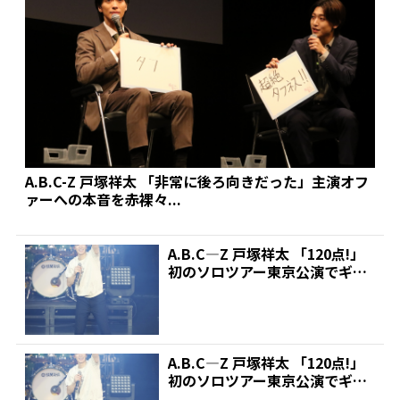
A.B.C-Z 戸塚祥太 「非常に後ろ向きだった」主演オフ
ァーへの本音を赤裸々...
A.B.C―Z 戸塚祥太 「120点!」
初のソロツアー東京公演でギタ
ー弾き語りや...
A.B.C―Z 戸塚祥太 「120点!」
初のソロツアー東京公演でギタ
ー弾き語りや...