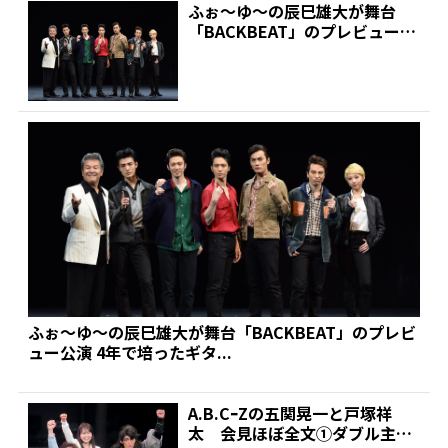
ふぉ～ゆ～の辰巳雄大が舞台
「BACKBEAT」のプレビュー公
演 4年で培ったギタ...
ふぉ～ゆ～の辰巳雄大が舞台「BACKBEAT」のプレビ
ュー公演 4年で培ったギタ...
A.B.CｰZの五関晃一と戸塚祥
太 会見ほぼ全文①ダブル主演