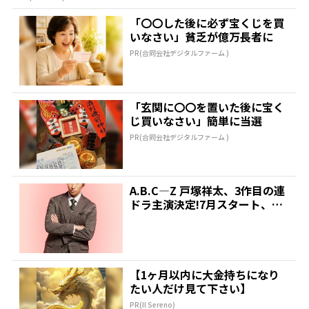
「〇〇した後に必ず宝くじを買
いなさい」貧乏が億万長者に
PR(合同会社デジタルファーム )
「玄関に〇〇を置いた後に宝く
じ買いなさい」簡単に当選
PR(合同会社デジタルファーム )
A.B.C―Z 戸塚祥太、3作目の連
ドラ主演決定!7月スタート、紺
野彩夏とダブル...
【1ヶ月以内に大金持ちになり
たい人だけ見て下さい】
PR(Il Sereno)