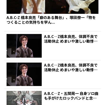
A.B.C-Z 橋本良亮「癖のある舞台」、塚田僚一「物を
つくることの気持ちを学ん...
A.B.C―Z橋本良亮、体調不良で
活動休止 めまいや激しい動悸
「治療に専念」 |...
A.B.C―Z橋本良亮、体調不良で
活動休止 めまいや激しい動悸
「治療に専念」 |...
A.B.C―Z・五関晃一 自身ソロ曲
も手がけたロックバンドと念願
の共演! “DA...