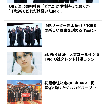
TOBE 滝沢秀明社長「どれだけ愛情持って磨くか」
「千秋楽でどれだけ輝いたIMP...
IMP.リーダー影山拓也「TOBE
の新しい歴史を刻める作品に」
滝沢秀明社長手掛...
SUPER EIGHT大倉ゴールイン S
TARTO社タレント結婚ラッシュ
| 推...
初冠番組決定のEBiDAN<一問一
答②>負けたくないグループは?
仲良くなりたい&...