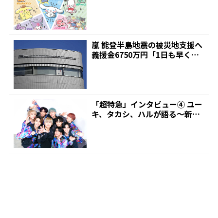
クター大賞初日速報...
嵐 能登半島地震の被災地支援へ
義援金6750万円「1日も早く元
の生活に戻られる事...
「超特急」インタビュー④ ユー
キ、タカシ、ハルが語る～新ア
ルバム&新体制への胸の...