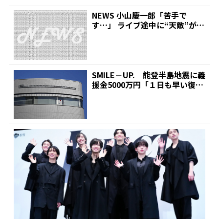
NEWS 小山慶一郎「苦手で
す…」 ライブ途中に“天敵”が目
の前を通過して冷や汗...
SMILE－UP. 能登半島地震に義
援金5000万円「１日も早い復
旧・復興お祈り...