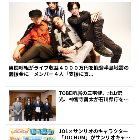
男闘呼組がライブ収益４０００万円を能登半島地震の
義援金に メンバー４人「支援に貢...
TOBE所属の三宅健、北山宏
光、神宮寺勇太が石川県庁を訪
問…能登半島地震・奥能登...
JO1×サンリオのキャラクター
「JOCHUM」がサンリオキャラ