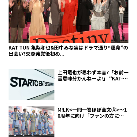
KAT-TUN 亀梨和也&田中みな実はドラマ通り“運命”の
出会い?交際発覚後初め...
上田竜也が思わず本音?「お前一
番意味分かんねーよ!」 “KAT-T
UN脱退劇”の...
M!LK<一問一答ほぼ全文③>～1
0周年に向け「ファンの方に感
謝や愛を伝える1年...