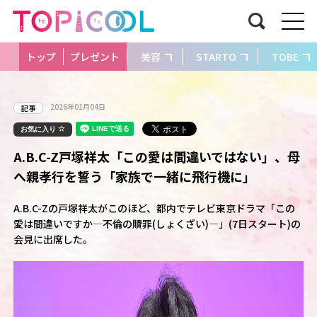
トップ
プレゼント
美容
STARTO
TOBE
2026年01月04日
記事
お気に入り
A.B.C-Z戸塚祥太「この愛は間違いではない」、母
へ親孝行を誓う「家族で一緒に飛行機に」
A.B.C-Zの戸塚祥太がこのほど、都内でテレビ東京ドラマ「この
愛は間違いですか―不倫の贖罪(しょくざい)―」(7日スタート)の
会見に出席した。