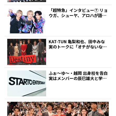
「超特急」インタビュー⑦ リョ
ウガ、シューヤ、アロハが語る
～アルバムの中で一番ク...
KAT-TUN 亀梨和也、田中みな
実のトークに「オチがないな」
と突っ込み! 「D...
ふぉ～ゆ～・越岡 出身校を告白
実はメンバーの辰巳雄大と学生
時代に交流も「初めて...