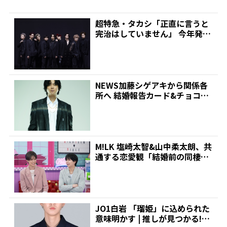
超特急・タカシ「正直に言うと
完治はしていません」 今年発症
の帯状疱疹(ほうしん)...
NEWS加藤シゲアキから関係各
所へ 結婚報告カード&チョコレ
ート詰め合わせ、小説...
M!LK 塩崎太智&山中柔太朗、共
通する恋愛観「結婚前の同棲は
ナシ」と明かすも最...
JO1白岩 「瑠姫」に込められた
意味明かす | 推しが見つかる!ダ