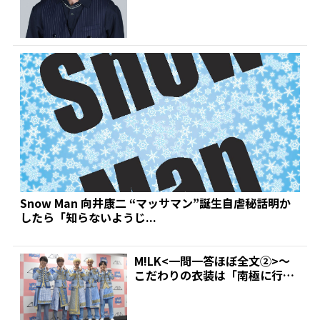
ンス&ボーカル...
Snow Man 向井康二 “マッサマン”誕生自虐秘話明か
したら「知らないようじ...
M!LK<一問一答ほぼ全文②>～
こだわりの衣装は「南極に行け
るかなというくらい厚...