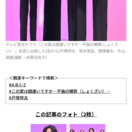
テレビ東京ドラマ「この愛は間違いですか―不倫の贖罪(しょくざ
い)―」会見に出席した(左から)戸塚祥太、宮本茉由、猪塚健太、片山
萌美(撮影・糸賀日向子)
＜関連キーワードで検索＞
#A.B.C-Z
#この愛は間違いですか―不倫の贖罪（しょくざい）―
#戸塚祥太
この記事のフォト（2枚）