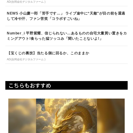
AD(合同会社デジタルファーム )
NEWS 小山慶一郎「苦手です…」 ライブ途中に“天敵”が目の前を通過
して冷や汗、ファン苦笑「コラボすごいね」
Number_i 平野紫耀、信じられない…あるものの自宅大量買い置きをカ
ミングアウト!食らった猛ツッコみ「聞いたことないよ!」
【宝くじの裏技】当たる側に回るか、このままか
AD(合同会社デジタルファーム )
こちらもおすすめ