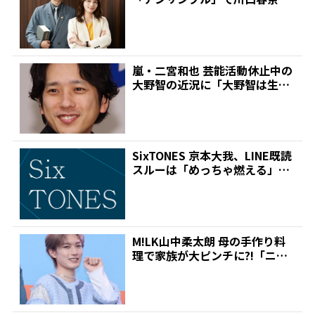
初共演!同じ高校出...
嵐・二宮和也 芸能活動休止中の
大野智の近況に「大野智は生き
ているっていうのを発信...
SixTONES 京本大我、LINE既読
スルーは「めっちゃ燃える」
「100甘えた...
M!LK山中柔太朗 母の手作り料
理で家族が大ピンチに?!「ニラ
の中にスイセンが入...