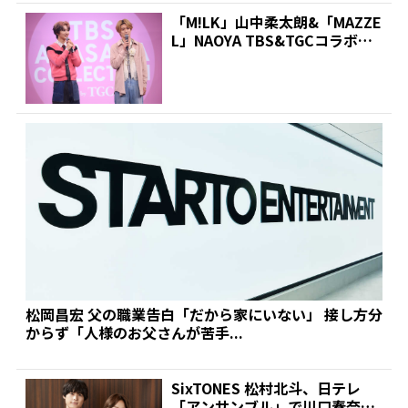
「M!LK」山中柔太朗&「MAZZE
L」NAOYA TBS&TGCコラボイ
ベント...
松岡昌宏 父の職業告白「だから家にいない」 接し方分
からず「人様のお父さんが苦手...
SixTONES 松村北斗、日テレ
「アンサンブル」で川口春奈と