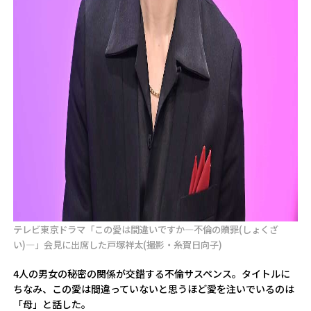
テレビ東京ドラマ「この愛は間違いですか―不倫の贖罪(しょくざ
い)―」会見に出席した戸塚祥太(撮影・糸賀日向子)
4人の男女の秘密の関係が交錯する不倫サスペンス。タイトルに
ちなみ、この愛は間違っていないと思うほど愛を注いでいるのは
「母」と話した。