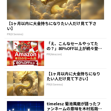
【1ヶ月以内に大金持ちになりたい人だけ見て下さ
い】
PR(Il Sereno)
「え、こんなセールやってた
の？」80％OFF以上が続々登
場！Amazonの本気が...
PR(Amazon)
【1ヶ月以内に大金持ちになり
たい人だけ見て下さい】
PR(Il Sereno)
timelesz 菊池風磨が語ったフ
ァンネームの意味を木村拓哉が