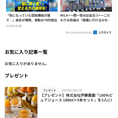
「気になっていた認知機能が菌
M!LK<一問一答ほぼ全文②>～こだ
で…」森永が開発。感動の70代続出
わりの衣装は「南極に行けるかなと
いうくらい厚着」～
AD(森永乳業)
Recommended by
お気に入り記事一覧
お気に入りがありません。
プレゼント
2025年11月11日
プレゼント
【プレゼント】株式会社伊藤農園「100%ピ
ュアジュース 180ml×5本セット」を3人に!