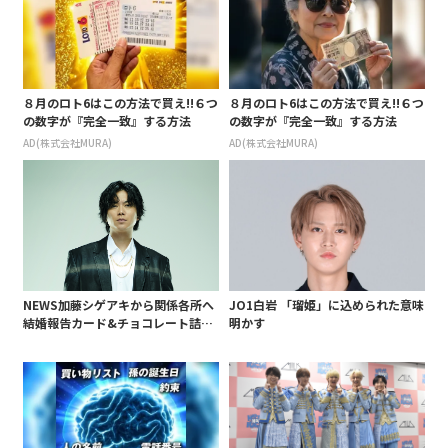
８月のロト6はこの方法で買え!!６つ
８月のロト6はこの方法で買え!!６つ
の数字が『完全一致』する方法
の数字が『完全一致』する方法
AD(株式会社MURA)
AD(株式会社MURA)
NEWS加藤シゲアキから関係各所へ
JO1白岩 「瑠姫」に込められた意味
結婚報告カード&チョコレート詰め
明かす
合わせ、小説家らしく哲学者の名言
も添えて