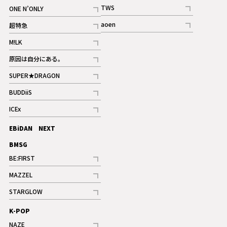
記事
記事
TWS
ONE N’ONLY
ギャラリー
記事
記事
aoen
超特急
記事
記事
M!LK
ギャラリー
記事
原因は自分にある。
記事
SUPER★DRAGON
記事
BUDDiiS
記事
ICEx
記事
EBiDAN NEXT
BMSG
BE:FIRST
記事
MAZZEL
ギャラリー
記事
STARGLOW
ギャラリー
記事
K-POP
NAZE