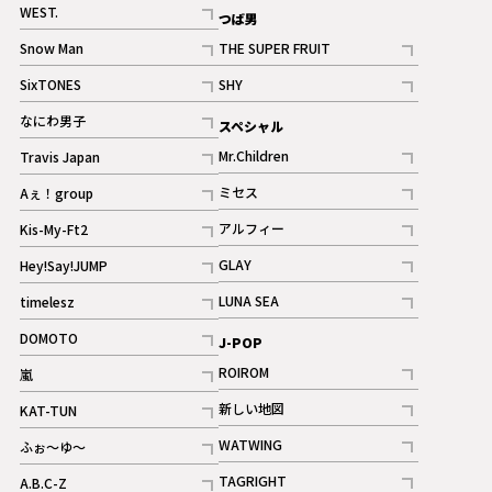
記事
WEST.
つば男
記事
Snow Man
THE SUPER FRUIT
記事
記事
SixTONES
SHY
ギャラリー
ギャラリー
記事
記事
なにわ男子
スペシャル
ギャラリー
記事
Mr.Children
Travis Japan
記事
記事
ミセス
Aぇ！group
記事
記事
アルフィー
Kis-My-Ft2
記事
記事
GLAY
Hey!Say!JUMP
ギャラリー
記事
記事
LUNA SEA
timelesz
記事
記事
DOMOTO
J-POP
記事
ROIROM
嵐
記事
記事
新しい地図
KAT-TUN
記事
記事
WATWING
ふぉ～ゆ～
記事
記事
TAGRIGHT
A.B.C-Z