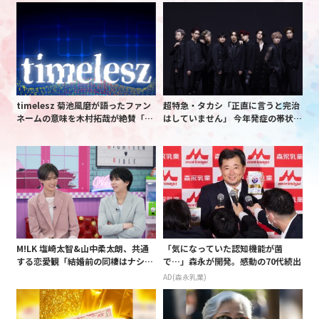
timelesz 菊池風磨が語ったファン
超特急・タカシ「正直に言うと完治
ネームの意味を木村拓哉が絶賛「考
はしていません」 今年発症の帯状疱
えてるな」「素敵だと思います」
疹(ほうしん)の症状について本心告
白 後遺症も語る
M!LK 塩崎太智&山中柔太朗、共通
「気になっていた認知機能が菌
する恋愛観「結婚前の同棲はナシ」
で…」森永が開発。感動の70代続出
と明かすも最後は決意がグラグラ?
AD(森永乳業)