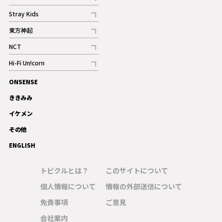
記事
Stray Kids
記事
東方神起
記事
NCT
記事
Hi-Fi Un!corn
記事
ONSENSE
ギャラリー
ききみみ
イケメン
その他
ENGLISH
トピクルとは？
このサイトについて
個人情報について
情報の外部送信について
免責事項
ご意見
会社案内