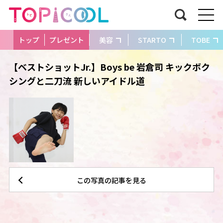
トップ
プレゼント
美容
STARTO
TOBE
【ベストショットJr.】Boys be 岩倉司 キックボク
シングと二刀流 新しいアイドル道
この写真の記事を見る