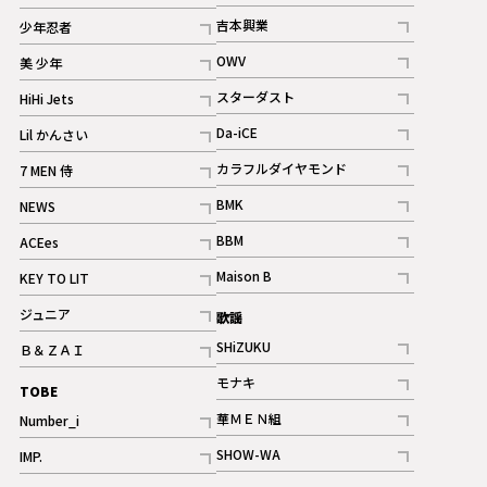
記事
記事
吉本興業
少年忍者
ギャラリー
記事
記事
OWV
美 少年
記事
記事
スターダスト
HiHi Jets
ギャラリー
記事
記事
Da-iCE
Lil かんさい
記事
記事
カラフルダイヤモンド
7 MEN 侍
記事
記事
BMK
NEWS
記事
記事
BBM
ACEes
ギャラリー
記事
記事
Maison B
KEY TO LIT
ギャラリー
記事
記事
ジュニア
歌謡
ギャラリー
記事
SHiZUKU
Ｂ＆ＺＡＩ
記事
記事
モナキ
TOBE
記事
華ＭＥＮ組
Number_i
記事
記事
SHOW-WA
IMP.
記事
記事