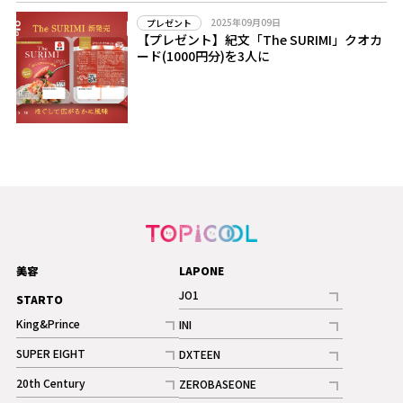
2025年09月09日
プレゼント
【プレゼント】紀文「The SURIMI」クオカ
ード(1000円分)を3人に
美容
LAPONE
JO1
STARTO
記事
King&Prince
INI
ギャラリー
記事
記事
SUPER EIGHT
DXTEEN
ギャラリー
記事
記事
20th Century
ZEROBASEONE
ギャラリー
記事