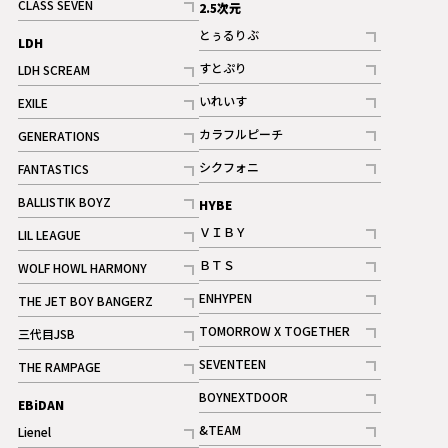
CLASS SEVEN
2.5次元
記事
とぅるりぶ
LDH
記事
すとぷり
LDH SCREAM
記事
記事
いれいす
EXILE
ギャラリー
記事
記事
カラフルピーチ
GENERATIONS
ギャラリー
記事
記事
シクフォニ
FANTASTICS
記事
記事
BALLISTIK BOYZ
HYBE
記事
ＶＩＢＹ
LIL LEAGUE
記事
記事
ＢＴＳ
WOLF HOWL HARMONY
記事
記事
ENHYPEN
THE JET BOY BANGERZ
記事
記事
TOMORROW X TOGETHER
三代目JSB
記事
記事
SEVENTEEN
THE RAMPAGE
ギャラリー
記事
記事
BOYNEXTDOOR
EBiDAN
ギャラリー
記事
&TEAM
Lienel